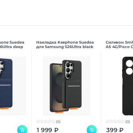
hone Suedea
Накладка Keephone Suedea
Силикон Smi
6Ultra deep
для Samsung S26Ultra black
A5 4G/Poco C
(0)
(0)
0
0
1 999
₽
399
₽
o
o