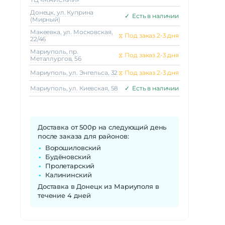
Донецк, ул. Куприна
✓
Есть в наличии
(Мирный)
Макеeвка, ул. Московская,
⧖
Под заказ 2-3 дня
22/46
Мариуполь, пр.
⧖
Под заказ 2-3 дня
Металлургов, 56
Мариуполь, ул. Энгельса, 32
⧖
Под заказ 2-3 дня
Мариуполь, ул. Киевская, 58
✓
Есть в наличии
Доставка от 500р на следующий день
после заказа для районов:
Ворошиловский
Будёновский
Пролетарский
Калининский
Доставка в Донецк из Мариуполя в
течение 4 дней