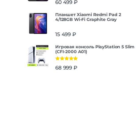
60 499
₽
из 5
Планшет Xiaomi Redmi Pad 2
4/128GB Wi-Fi Graphite Gray
15 499
₽
Игровая консоль PlayStation 5 Slim
(CFI-2000 A01)
Оценка
5.00
68 999
₽
из 5