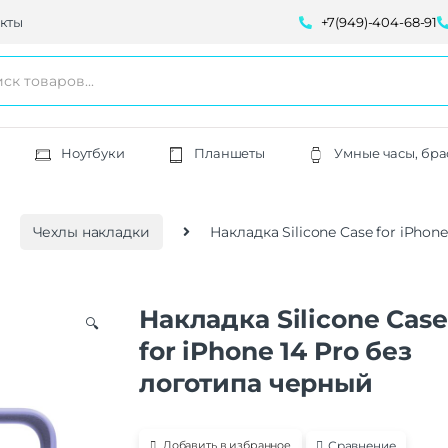
кты
+7(949)-404-68-91
Ноутбуки
Планшеты
Умные часы, бра
Чехлы накладки
Накладка Silicone Case for iPhon
Накладка Silicone Case
🔍
for iPhone 14 Pro без
логотипа черный
Сравнение
Добавить в избранное