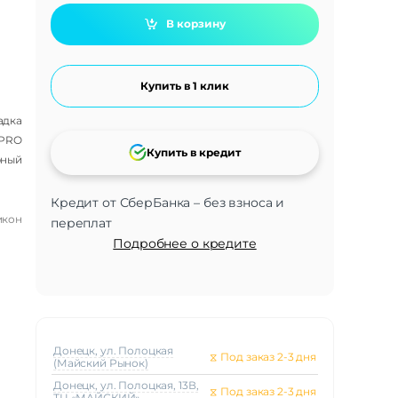
В корзину
Купить в 1 клик
адка
 PRO
Купить в кредит
рный
Кредит от СберБанка – без взноса и
икон
переплат
Подробнее о кредите
Донецк, ул. Полоцкая
⧖
Под заказ 2-3 дня
(Майский Рынок)
Донецк, ул. Полоцкая, 13В,
⧖
Под заказ 2-3 дня
ТЦ «МАЙСКИЙ»