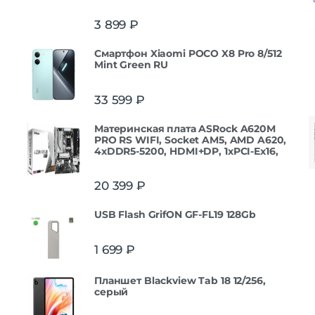
3 899
₽
Смартфон Xiaomi POCO X8 Pro 8/512
Mint Green RU
33 599
₽
Материнская плата ASRock A620M
PRO RS WIFI, Socket AM5, AMD A620,
4xDDR5-5200, HDMI+DP, 1xPCI-Ex16,
20 399
₽
USB Flash GrifON GF-FL19 128Gb
1 699
₽
Планшет Blackview Tab 18 12/256,
серый