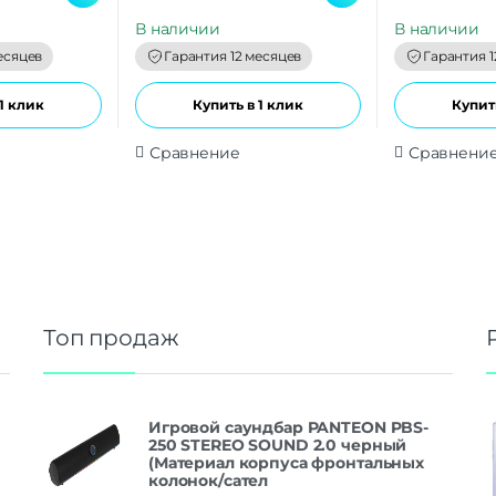
u
u
t
t
В наличии
В наличии
o
o
f
f
есяцев
Гарантия 12 месяцев
Гарантия 1
5
5
1 клик
Купить в 1 клик
Купить
Сравнение
Сравнени
Топ продаж
Игровой саундбар PANTEON PBS-
250 STEREO SOUND 2.0 черный
(Материал корпуса фронтальных
колонок/сател