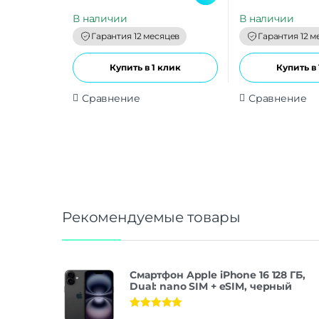
u
u
t
t
В наличии
В наличии
o
o
f
f
Гарантия 12 месяцев
Гарантия 12 м
5
5
Купить в 1 клик
Купить в 
Сравнение
Сравнение
Рекомендуемые товары
Смартфон Apple iPhone 16 128 ГБ,
Dual: nano SIM + eSIM, черный
Оценка
5.00