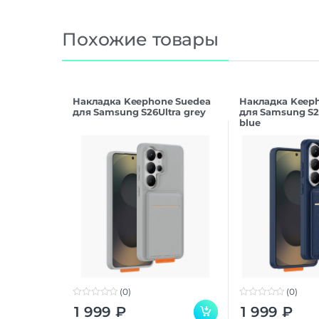
Похожие товары
Накладка Keephone Suedea
Накладка Keep
для Samsung S26Ultra grey
для Samsung S2
blue
(0)
(0)
0
0
1 999
₽
1 999
₽
o
o