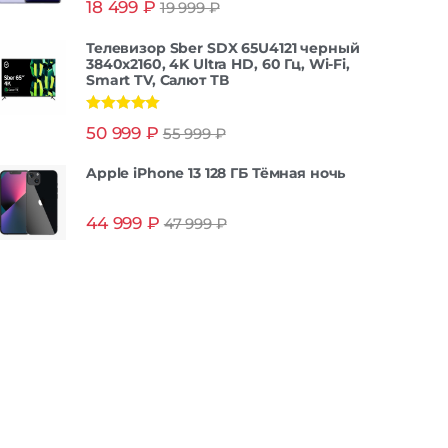
18 499
₽
19 999
₽
из 5
Телевизор Sber SDX 65U4121 черный
3840x2160, 4K Ultra HD, 60 Гц, Wi-Fi,
Smart TV, Салют ТВ
Оценка
5.00
50 999
₽
55 999
₽
из 5
Apple iPhone 13 128 ГБ Тёмная ночь
44 999
₽
47 999
₽