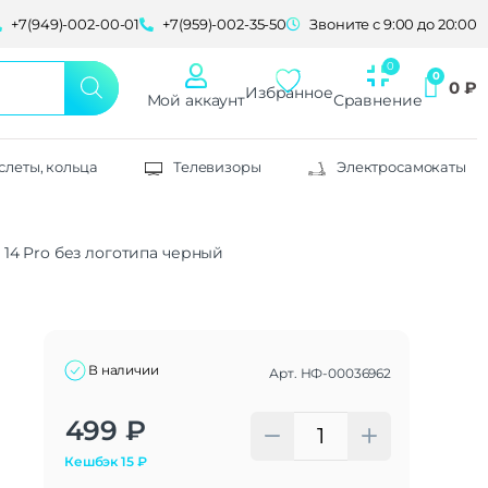
+7(949)-002-00-01
+7(959)-002-35-50
Звоните с 9:00 до 20:00
0
₽
Избранное
Мой аккаунт
Сравнение
слеты, кольца
Телевизоры
Электросамокаты
e 14 Pro без логотипа черный
В наличии
Арт.
НФ-00036962
Alternative:
499
₽
Кешбэк
15
₽