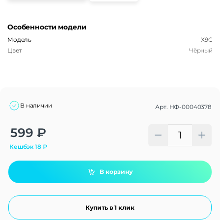
Особенности модели
Модель
X9C
Цвет
Чёрный
В наличии
Арт.
НФ-00040378
Alternative:
599
₽
Кешбэк
18
₽
В корзину
Купить в 1 клик