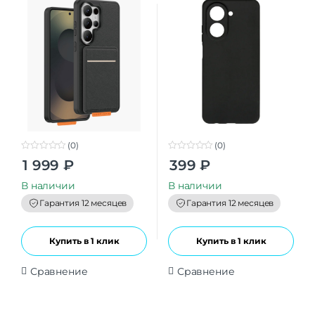
(0)
(0)
0
0
1 999
₽
399
₽
o
o
u
u
t
t
В наличии
В наличии
o
o
f
f
Гарантия 12 месяцев
Гарантия 12 месяцев
5
5
Купить в 1 клик
Купить в 1 клик
Сравнение
Сравнение