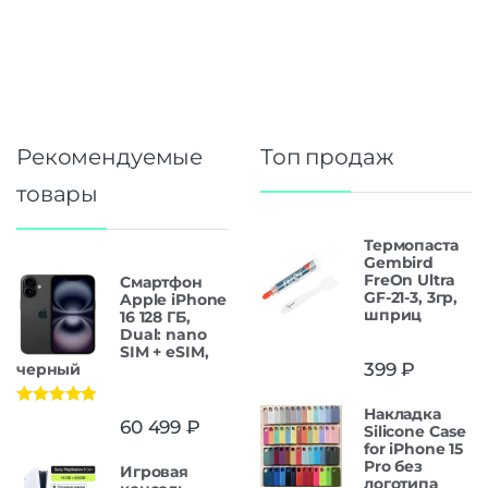
Рекомендуемые
Топ продаж
товары
Термопаста
Gembird
FreOn Ultra
Смартфон
GF-21-3, 3гр,
Apple iPhone
шприц
16 128 ГБ,
Dual: nano
SIM + eSIM,
399
₽
черный
Накладка
Оценка
5.00
60 499
₽
Silicone Case
из 5
for iPhone 15
Pro без
Игровая
логотипа