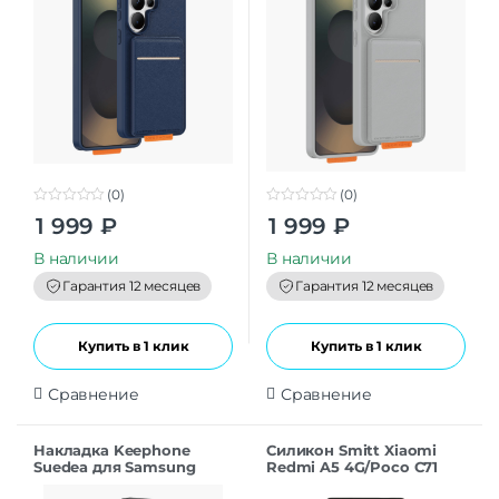
(0)
(0)
0
0
1 999
₽
1 999
₽
o
o
u
u
t
t
В наличии
В наличии
o
o
f
f
Гарантия 12 месяцев
Гарантия 12 месяцев
5
5
Купить в 1 клик
Купить в 1 клик
Сравнение
Сравнение
Накладка Keephone
Силикон Smitt Xiaomi
Suedea для Samsung
Redmi A5 4G/Poco C71
S26Ultra black
black