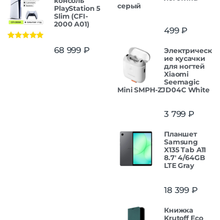
консоль
серый
PlayStation 5
Slim (CFI-
2000 A01)
499
₽
Оценка
5.00
68 999
₽
Электрическ
из 5
ие кусачки
для ногтей
Xiaomi
Seemagic
Mini SMPH-ZJD04C White
3 799
₽
Планшет
Samsung
X135 Tab A11
8.7' 4/64GB
LTE Gray
18 399
₽
Книжка
Krutoff Eco