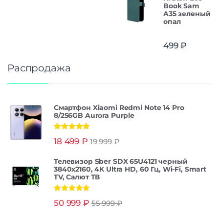
Book Sam
A35 зеленый
опал
499
₽
Распродажа
Смартфон Xiaomi Redmi Note 14 Pro
8/256GB Aurora Purple
Оценка
5.00
18 499
₽
19 999
₽
из 5
Телевизор Sber SDX 65U4121 черный
3840x2160, 4K Ultra HD, 60 Гц, Wi-Fi, Smart
TV, Салют ТВ
Оценка
5.00
50 999
₽
55 999
₽
из 5