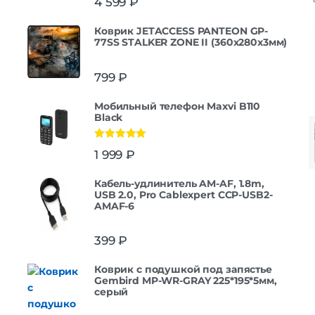
4 599
₽
Коврик JETACCESS PANTEON GP-
77SS STALKER ZONE II (360x280x3мм)
799
₽
Мобильный телефон Maxvi B110
Black
Оценка
5.00
1 999
₽
из 5
Кабель-удлинитель AM-AF, 1.8m,
USB 2.0, Pro Cablexpert CCP-USB2-
AMAF-6
399
₽
Коврик с подушкой под запястье
Gembird MP-WR-GRAY 225*195*5мм,
серый