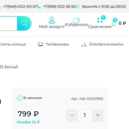
+7(949)-002-00-01
+7(959)-002-35-50
Звоните с 9:00 до 20:00
0
₽
Избранное
Мой аккаунт
Сравнение
слеты, кольца
Телевизоры
Электросамокаты
35 белый
В наличии
Арт.
НФ-00037992
й
Alternative:
799
₽
Кешбэк
24
₽