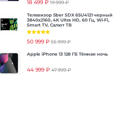
18 499
₽
19 999
₽
из 5
Телевизор Sber SDX 65U4121 черный
3840x2160, 4K Ultra HD, 60 Гц, Wi-Fi,
Smart TV, Салют ТВ
Оценка
5.00
50 999
₽
55 999
₽
из 5
Apple iPhone 13 128 ГБ Тёмная ночь
44 999
₽
47 999
₽