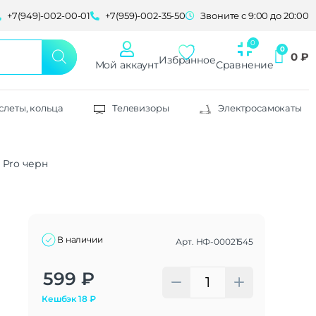
+7(949)-002-00-01
+7(959)-002-35-50
Звоните с 9:00 до 20:00
0
₽
Избранное
Мой аккаунт
Сравнение
слеты, кольца
Телевизоры
Электросамокаты
7 Pro черн
В наличии
Арт.
НФ-00021545
Alternative:
599
₽
Кешбэк
18
₽