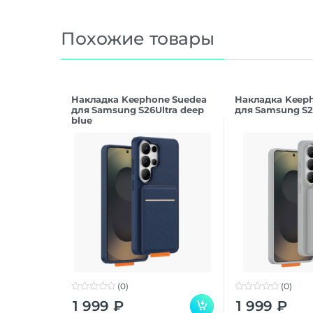
Похожие товары
Накладка Keephone Suedea
Накладка Keep
для Samsung S26Ultra deep
для Samsung S26
blue
(0)
(0)
0
0
1 999
₽
1 999
₽
o
o