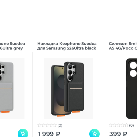
hone Suedea
Накладка Keephone Suedea
Силикон Smi
Ultra grey
для Samsung S26Ultra black
A5 4G/Poco C
(0)
(0)
0
0
1 999
₽
399
₽
o
o