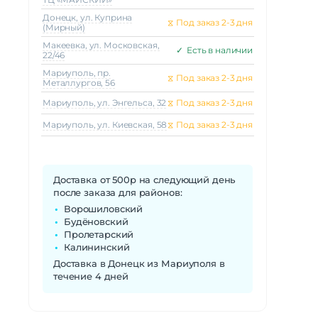
Донецк, ул. Куприна
⧖
Под заказ 2-3 дня
(Мирный)
Макеeвка, ул. Московская,
✓
Есть в наличии
22/46
Мариуполь, пр.
⧖
Под заказ 2-3 дня
Металлургов, 56
Мариуполь, ул. Энгельса, 32
⧖
Под заказ 2-3 дня
Мариуполь, ул. Киевская, 58
⧖
Под заказ 2-3 дня
Доставка от 500р на следующий день
после заказа для районов:
Ворошиловский
Будёновский
Пролетарский
Калининский
Доставка в Донецк из Мариуполя в
течение 4 дней