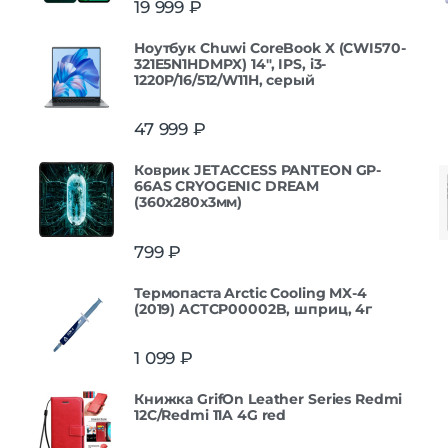
19 999
₽
из 5
Ноутбук Chuwi CoreBook X (CWI570-
321E5N1HDMPX) 14", IPS, i3-
1220P/16/512/W11H, серый
47 999
₽
Коврик JETACCESS PANTEON GP-
66AS CRYOGENIC DREAM
(360x280x3мм)
799
₽
Термопаста Arctic Cooling MX-4
(2019) ACTCP00002B, шприц, 4г
1 099
₽
Книжка GrifOn Leather Series Redmi
12C/Redmi 11A 4G red