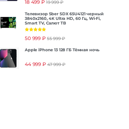
18 499
₽
19 999
₽
из 5
Телевизор Sber SDX 65U4121 черный
3840x2160, 4K Ultra HD, 60 Гц, Wi-Fi,
Smart TV, Салют ТВ
Оценка
5.00
50 999
₽
55 999
₽
из 5
Apple iPhone 13 128 ГБ Тёмная ночь
44 999
₽
47 999
₽