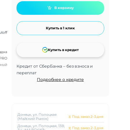
В корзину
Купить в 1 клик
utoff
Купить в кредит
адка
7 PRO
рный
Кредит от СберБанка – без взноса и
переплат
Подробнее о кредите
Донецк, ул. Полоцкая
⧖
Под заказ 2-3 дня
(Майский Рынок)
Донецк, ул. Полоцкая, 13В,
⧖
Под заказ 2-3 дня
ТЦ «МАЙСКИЙ»