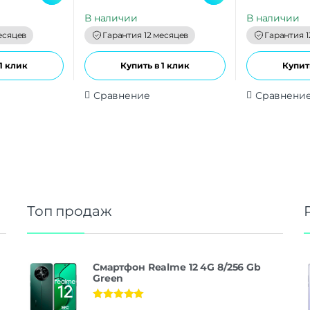
u
u
t
t
В наличии
В наличии
o
o
f
f
есяцев
Гарантия 12 месяцев
Гарантия 1
5
5
1 клик
Купить в 1 клик
Купить
Сравнение
Сравнени
Топ продаж
Смартфон Realme 12 4G 8/256 Gb
Green
Оценка
5.00