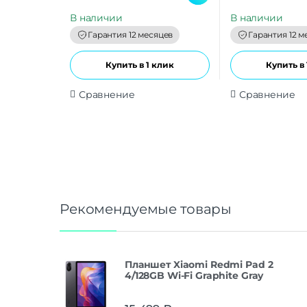
u
u
t
t
В наличии
В наличии
o
o
f
f
Гарантия 12 месяцев
Гарантия 12 м
5
5
Купить в 1 клик
Купить в 
Сравнение
Сравнение
Рекомендуемые товары
Планшет Xiaomi Redmi Pad 2
4/128GB Wi-Fi Graphite Gray