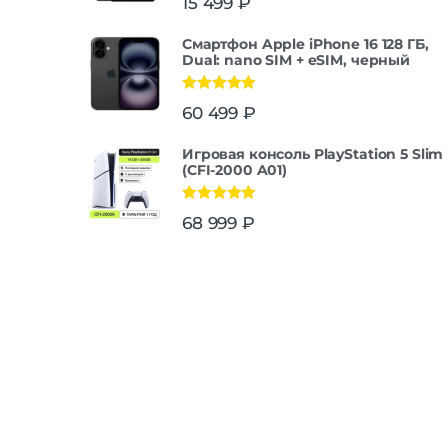
15 499
₽
Смартфон Apple iPhone 16 128 ГБ,
Dual: nano SIM + eSIM, черный
Оценка
5.00
60 499
₽
из 5
Игровая консоль PlayStation 5 Slim
(CFI-2000 A01)
Оценка
5.00
68 999
₽
из 5