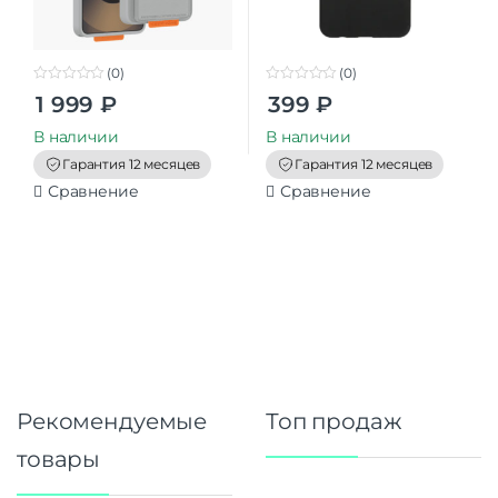
(0)
(0)
0
0
1 999
₽
399
₽
o
o
u
u
t
t
В наличии
В наличии
o
o
f
f
Гарантия 12 месяцев
Гарантия 12 месяцев
5
5
Сравнение
Сравнение
Рекомендуемые
Топ продаж
товары