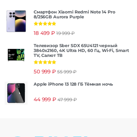
Смартфон Xiaomi Redmi Note 14 Pro
8/256GB Aurora Purple
Оценка
5.00
18 499
₽
19 999
₽
из 5
Телевизор Sber SDX 65U4121 черный
3840x2160, 4K Ultra HD, 60 Гц, Wi-Fi, Smart
TV, Салют ТВ
Оценка
5.00
50 999
₽
55 999
₽
из 5
Apple iPhone 13 128 ГБ Тёмная ночь
44 999
₽
47 999
₽