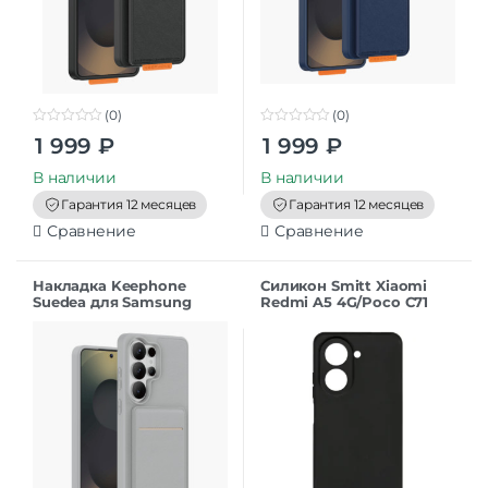
(0)
(0)
0
0
1 999
₽
1 999
₽
o
o
u
u
t
t
В наличии
В наличии
o
o
f
f
Гарантия 12 месяцев
Гарантия 12 месяцев
5
5
Сравнение
Сравнение
Накладка Keephone
Силикон Smitt Xiaomi
Suedea для Samsung
Redmi A5 4G/Poco C71
S26Ultra grey
black