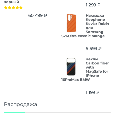
черный
1 299
₽
Оценка
5.00
60 499
₽
Накладка
из 5
Keephone
Kevlar Robin
для
Samsung
S26Ultra cosmic orange
5 599
₽
Чехлы
Carbon fiber
with
MagSafe for
IPhone
16ProMax BMW
1 199
₽
Распродажа