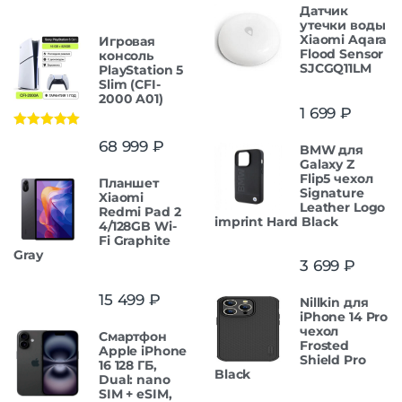
Датчик
утечки воды
Xiaomi Aqara
Игровая
Flood Sensor
консоль
SJCGQ11LM
PlayStation 5
Slim (CFI-
2000 A01)
1 699
₽
Оценка
5.00
68 999
₽
BMW для
из 5
Galaxy Z
Flip5 чехол
Планшет
Signature
Xiaomi
Leather Logo
Redmi Pad 2
imprint Hard Black
4/128GB Wi-
Fi Graphite
Gray
3 699
₽
15 499
₽
Nillkin для
iPhone 14 Pro
чехол
Смартфон
Frosted
Apple iPhone
Shield Pro
16 128 ГБ,
Black
Dual: nano
SIM + eSIM,