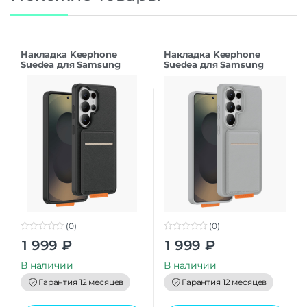
Накладка Keephone
Накладка Keephone
Suedea для Samsung
Suedea для Samsung
S26Ultra black
S26Ultra grey
(0)
(0)
0
0
1 999
₽
1 999
₽
o
o
u
u
t
t
В наличии
В наличии
o
o
f
f
Гарантия 12 месяцев
Гарантия 12 месяцев
5
5