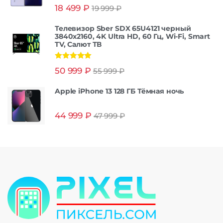
Оценка
5.00
18 499
₽
19 999
₽
из 5
Телевизор Sber SDX 65U4121 черный
3840x2160, 4K Ultra HD, 60 Гц, Wi-Fi, Smart
TV, Салют ТВ
Оценка
5.00
50 999
₽
55 999
₽
из 5
Apple iPhone 13 128 ГБ Тёмная ночь
44 999
₽
47 999
₽