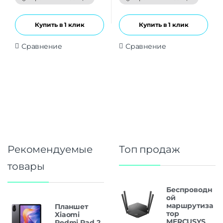
5
5
Купить в 1 клик
Купить в 1 клик
Сравнение
Сравнение
Рекомендуемые
Топ продаж
товары
Беспроводн
ой
маршрутиза
Планшет
тор
Xiaomi
MERCUSYS
Redmi Pad 2