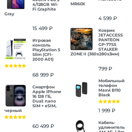
MR60X
4/128GB Wi-
Fi Graphite
Gray
4 599
₽
15 499
₽
Коврик
JETACCESS
PANTEON
Игровая
GP-77SS
консоль
STALKER
PlayStation 5
ZONE II (360x280x3мм)
Slim (CFI-
2000 A01)
799
₽
Оценка
5.00
68 999
₽
из 5
Мобильный
телефон
Смартфон
Maxvi B110
Apple iPhone
Black
16 128 ГБ,
Dual: nano
SIM + eSIM,
Оценка
5.00
1 999
₽
черный
из 5
Кабель-
Оценка
5.00
60 499
₽
удлинитель
из 5
AM-AF, 1.8m,