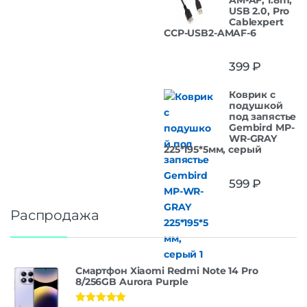
USB 2.0, Pro
Cablexpert
CCP-USB2-AMAF-6
399
₽
Коврик с
подушкой
под запястье
Gembird MP-
WR-GRAY
225*195*5мм, серый
599
₽
Распродажа
Смартфон Xiaomi Redmi Note 14 Pro
8/256GB Aurora Purple