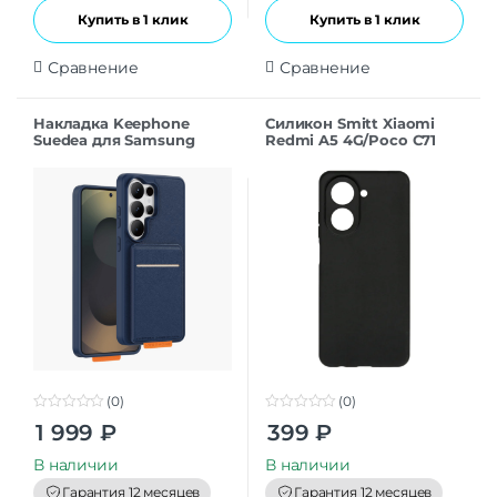
Купить в 1 клик
Купить в 1 клик
Сравнение
Сравнение
Накладка Keephone
Силикон Smitt Xiaomi
Suedea для Samsung
Redmi A5 4G/Poco C71
S26Ultra deep blue
black
(0)
(0)
0
0
1 999
₽
399
₽
o
o
u
u
t
t
В наличии
В наличии
o
o
f
f
Гарантия 12 месяцев
Гарантия 12 месяцев