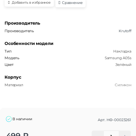
Сравнение
Добавить в избранное
Производитель
Производитель
Krutoff
Особенности модели
Тип
Накладка
Модель
Samsung A05s
Цвет
Зелёный
Корпус
Материал
Силикон
В наличии
Арт.
НФ-00023261
Alternative:
499
₽