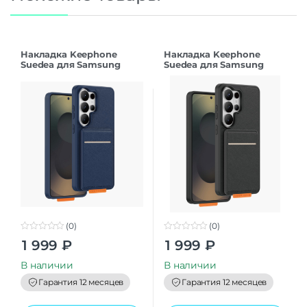
Накладка Keephone
Накладка Keephone
Suedea для Samsung
Suedea для Samsung
S26Ultra deep blue
S26Ultra black
(0)
(0)
0
0
1 999
₽
1 999
₽
o
o
u
u
t
t
В наличии
В наличии
o
o
f
f
Гарантия 12 месяцев
Гарантия 12 месяцев
5
5