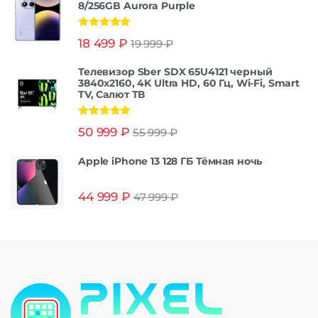
8/256GB Aurora Purple
Оценка
5.00
18 499
₽
19 999
₽
из 5
Телевизор Sber SDX 65U4121 черный
3840x2160, 4K Ultra HD, 60 Гц, Wi-Fi, Smart
TV, Салют ТВ
Оценка
5.00
50 999
₽
55 999
₽
из 5
Apple iPhone 13 128 ГБ Тёмная ночь
44 999
₽
47 999
₽