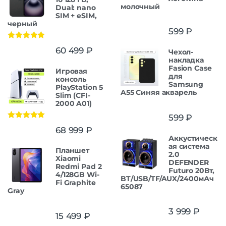
молочный
Dual: nano
SIM + eSIM,
черный
599
₽
Оценка
5.00
60 499
₽
Чехол-
из 5
накладка
Fasion Case
Игровая
для
консоль
Samsung
PlayStation 5
A55 Синяя акварель
Slim (CFI-
2000 A01)
599
₽
Оценка
5.00
68 999
₽
из 5
Аккустическ
ая система
Планшет
2.0
Xiaomi
DEFENDER
Redmi Pad 2
Futuro 20Вт,
4/128GB Wi-
BT/USB/TF/AUX/2400мАч
Fi Graphite
65087
Gray
3 999
₽
15 499
₽