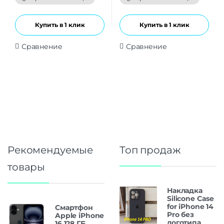
5
5
Купить в 1 клик
Купить в 1 клик
Сравнение
Сравнение
Рекомендуемые
Топ продаж
товары
Накладка
Silicone Case
for iPhone 14
Смартфон
Pro без
Apple iPhone
логотипа
16 128 ГБ,