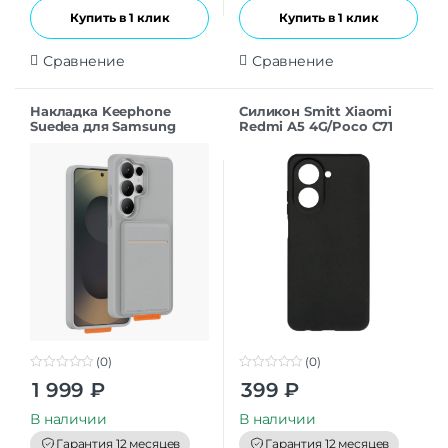
Купить в 1 клик
Купить в 1 клик
Сравнение
Сравнение
Накладка Keephone
Силикон Smitt Xiaomi
Suedea для Samsung
Redmi A5 4G/Poco C71
S26Ultra grey
black
(0)
(0)
0
0
1 999
₽
399
₽
o
o
u
u
t
t
В наличии
В наличии
o
o
f
f
Гарантия 12 месяцев
Гарантия 12 месяцев