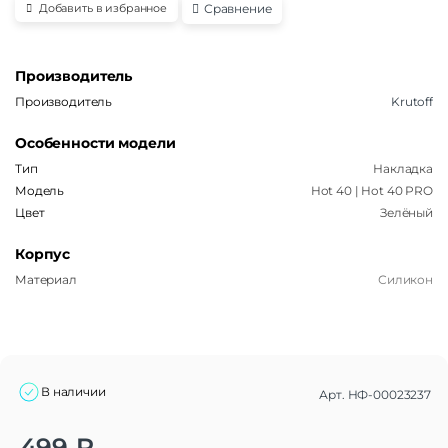
Сравнение
Добавить в избранное
Производитель
Производитель
Krutoff
Особенности модели
Тип
Накладка
Модель
Hot 40 | Hot 40 PRO
Цвет
Зелёный
Корпус
Материал
Силикон
В наличии
Арт.
НФ-00023237
Alternative:
499
₽