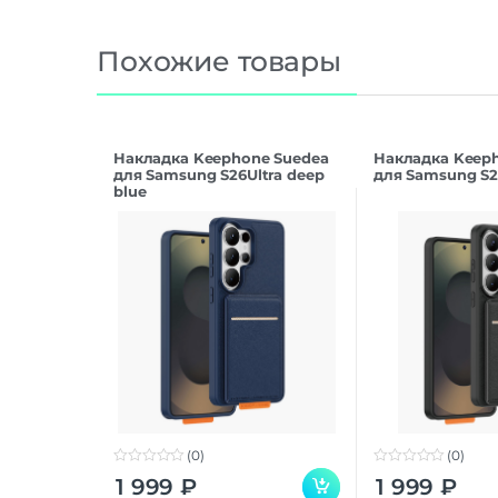
Похожие товары
Накладка Keephone Suedea
Накладка Keep
для Samsung S26Ultra deep
для Samsung S26
blue
(0)
(0)
0
0
1 999
₽
1 999
₽
o
o