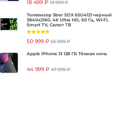
18 499
₽
19 999
₽
из 5
Телевизор Sber SDX 65U4121 черный
3840x2160, 4K Ultra HD, 60 Гц, Wi-Fi,
Smart TV, Салют ТВ
Оценка
5.00
50 999
₽
55 999
₽
из 5
Apple iPhone 13 128 ГБ Тёмная ночь
44 999
₽
47 999
₽