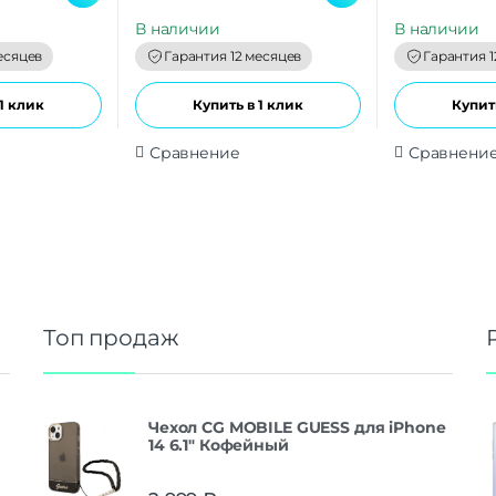
u
u
t
t
В наличии
В наличии
o
o
f
f
есяцев
Гарантия 12 месяцев
Гарантия 1
5
5
1 клик
Купить в 1 клик
Купить
Сравнение
Сравнени
Топ продаж
Чехол CG MOBILE GUESS для iPhone
14 6.1" Кофейный