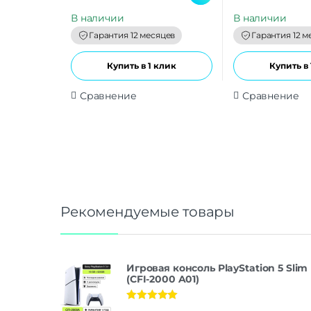
u
u
t
t
В наличии
В наличии
o
o
f
f
Гарантия 12 месяцев
Гарантия 12 м
5
5
Купить в 1 клик
Купить в 
Сравнение
Сравнение
Рекомендуемые товары
Игровая консоль PlayStation 5 Slim
(CFI-2000 A01)
Оценка
5.00