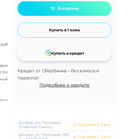
В корзину
Купить в 1 клик
utoff
Купить в кредит
адка
Кредит от СберБанка – без взноса и
t 30i
переплат
ёный
Подробнее о кредите
икон
Донецк, ул. Полоцкая
⧖
Под заказ 2-3 дня
(Майский Рынок)
Донецк, ул. Полоцкая, 13В,
⧖
Под заказ 2-3 дня
ТЦ «МАЙСКИЙ»