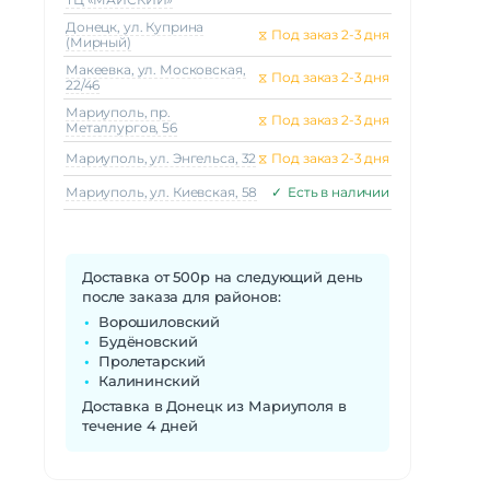
Донецк, ул. Куприна
⧖
Под заказ 2-3 дня
(Мирный)
Макеeвка, ул. Московская,
⧖
Под заказ 2-3 дня
22/46
Мариуполь, пр.
⧖
Под заказ 2-3 дня
Металлургов, 56
Мариуполь, ул. Энгельса, 32
⧖
Под заказ 2-3 дня
Мариуполь, ул. Киевская, 58
✓
Есть в наличии
Доставка от 500р на следующий день
после заказа для районов:
Ворошиловский
Будёновский
Пролетарский
Калининский
Доставка в Донецк из Мариуполя в
течение 4 дней