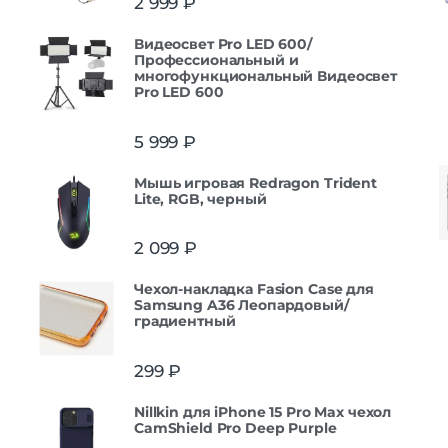
2 999
₽
Видеосвет Pro LED 600/
Профессиональный и
многофункциональный Видеосвет
Pro LED 600
5 999
₽
Мышь игровая Redragon Trident
Lite, RGB, черный
2 099
₽
Чехол-накладка Fasion Case для
Samsung A36 Леопардовый/
градиентный
299
₽
Nillkin для iPhone 15 Pro Max чехол
CamShield Pro Deep Purple