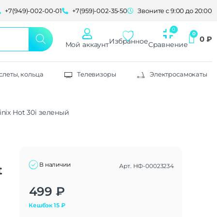
+7(949)-002-00-01
+7(959)-002-35-50
Звоните с 9:00 до 20:00
0
₽
Избранное
Мой аккаунт
Сравнение
слеты, кольца
Телевизоры
Электросамокаты
finix Hot 30i зеленый
В наличии
Арт.
НФ-00023234
t
Alternative:
499
₽
Кешбэк
15
₽