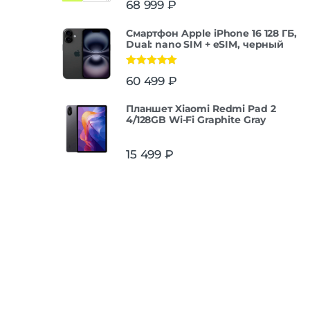
68 999
₽
из 5
Смартфон Apple iPhone 16 128 ГБ,
Dual: nano SIM + eSIM, черный
Оценка
5.00
60 499
₽
из 5
Планшет Xiaomi Redmi Pad 2
4/128GB Wi-Fi Graphite Gray
15 499
₽