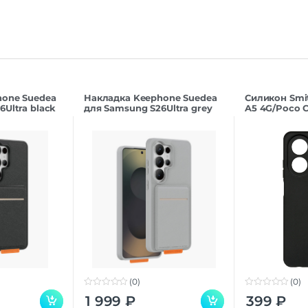
hone Suedea
Накладка Keephone Suedea
Силикон Smi
Ultra black
для Samsung S26Ultra grey
A5 4G/Poco C
(0)
(0)
0
0
1 999
₽
399
₽
o
o