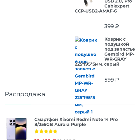
USB 2.0, Pro
Cablexpert
CCP-USB2-AMAF-6
399
₽
Коврик с
подушкой
под запястье
Gembird MP-
WR-GRAY
225*195*5мм, серый
599
₽
Распродажа
Смартфон Xiaomi Redmi Note 14 Pro
8/256GB Aurora Purple
Оценка
5.00