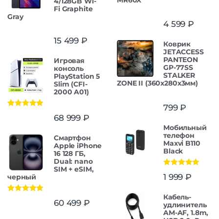
4/128GB Wi-
Fi Graphite
Gray
4 599
₽
15 499
₽
Коврик
JETACCESS
PANTEON
Игровая
GP-77SS
консоль
STALKER
PlayStation 5
ZONE II (360x280x3мм)
Slim (CFI-
2000 A01)
799
₽
Оценка
5.00
68 999
₽
из 5
Мобильный
телефон
Смартфон
Maxvi B110
Apple iPhone
Black
16 128 ГБ,
Dual: nano
SIM + eSIM,
Оценка
5.00
1 999
₽
черный
из 5
Кабель-
Оценка
5.00
60 499
₽
удлинитель
из 5
AM-AF, 1.8m,