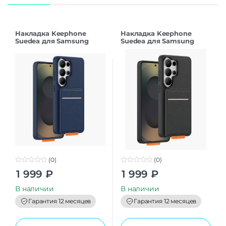
Накладка Keephone
Накладка Keephone
Suedea для Samsung
Suedea для Samsung
S26Ultra deep blue
S26Ultra black
(0)
(0)
0
0
1 999
₽
1 999
₽
o
o
u
u
t
t
В наличии
В наличии
o
o
f
f
Гарантия 12 месяцев
Гарантия 12 месяцев
5
5