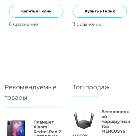
Купить в 1 клик
Купить в 1 клик
Сравнение
Сравнение
Рекомендуемые
Топ продаж
товары
Беспроводн
ой
маршрутиза
Планшет
тор
Xiaomi
MERCUSYS
Redmi Pad 2
MR60X