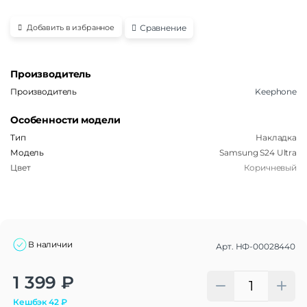
Сравнение
Добавить в избранное
Производитель
Производитель
Keephone
Особенности модели
Тип
Накладка
Модель
Samsung S24 Ultra
Цвет
Коричневый
В наличии
Арт.
НФ-00028440
Alternative:
1 399
₽
Кешбэк
42
₽