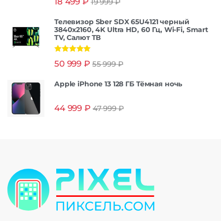
18 499
₽
19 999
₽
из 5
Телевизор Sber SDX 65U4121 черный
3840x2160, 4K Ultra HD, 60 Гц, Wi-Fi, Smart
TV, Салют ТВ
Оценка
5.00
50 999
₽
55 999
₽
из 5
Apple iPhone 13 128 ГБ Тёмная ночь
44 999
₽
47 999
₽