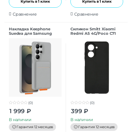
Купить в 1 клик
Купить в 1 клик
Сравнение
Сравнение
Накладка Keephone
Силикон Smitt Xiaomi
Suedea для Samsung
Redmi A5 4G/Poco C71
S26Ultra grey
black
(0)
(0)
0
0
1 999
₽
399
₽
o
o
u
u
t
t
В наличии
В наличии
o
o
f
f
Гарантия 12 месяцев
Гарантия 12 месяцев
5
5