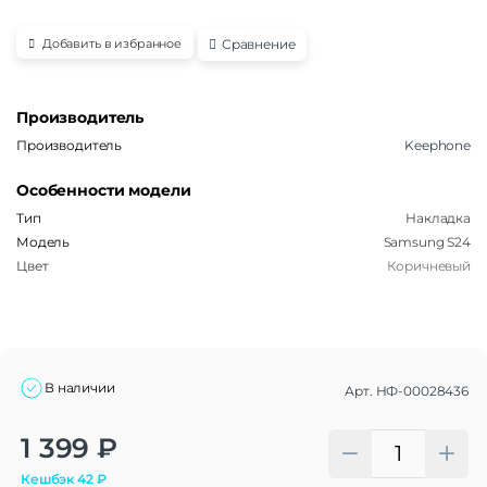
Сравнение
Добавить в избранное
Производитель
Производитель
Keephone
Особенности модели
Тип
Накладка
Модель
Samsung S24
Цвет
Коричневый
В наличии
Арт.
НФ-00028436
Alternative:
1 399
₽
Кешбэк
42
₽