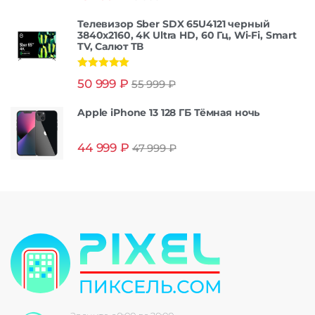
Телевизор Sber SDX 65U4121 черный
3840x2160, 4K Ultra HD, 60 Гц, Wi-Fi, Smart
TV, Салют ТВ
Оценка
5.00
50 999
₽
55 999
₽
из 5
Apple iPhone 13 128 ГБ Тёмная ночь
44 999
₽
47 999
₽