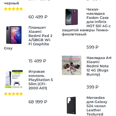
черный
Чехол-
накладка
Оценка
5.00
60 499
₽
Fasion Case
из 5
для Infinix
HOT 50i 4G с
Планшет
защитой камеры Темно-
Xiaomi
фиолетовый
Redmi Pad 2
4/128GB Wi-
Fi Graphite
599
₽
Gray
Накладка Art
15 499
₽
Xiaomi
Redmi Note
12 4G (Bugs
Игровая
Bunny)
консоль
PlayStation 5
Slim (CFI-
399
₽
2000 A01)
Mercedes
Оценка
5.00
68 999
₽
для Galaxy
из 5
S24 чехол
Leather
Textured