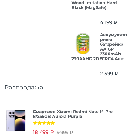
Wood Imitation Hard
Black (MagSafe)
4 199
₽
Аккумулято
рные
батарейки
AA GP
2300mAh
230AAHC-2DECRC4 4шт
2 599
₽
Распродажа
Смартфон Xiaomi Redmi Note 14 Pro
8/256GB Aurora Purple
Оценка
5.00
18 499
₽
19 999
₽
из 5