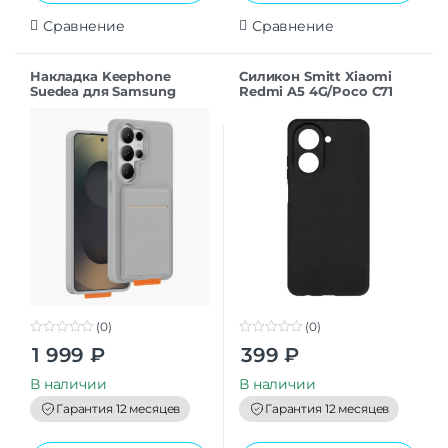
Сравнение
Сравнение
Накладка Keephone
Силикон Smitt Xiaomi
Suedea для Samsung
Redmi A5 4G/Poco C71
S26Ultra grey
black
(0)
(0)
0
0
1 999
₽
399
₽
o
o
u
u
t
t
В наличии
В наличии
o
o
f
f
Гарантия 12 месяцев
Гарантия 12 месяцев
5
5