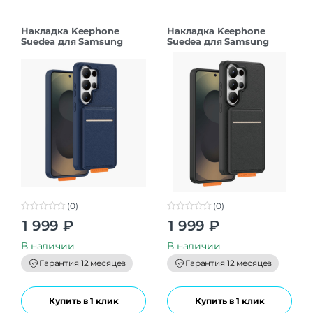
Накладка Keephone
Накладка Keephone
Suedea для Samsung
Suedea для Samsung
S26Ultra deep blue
S26Ultra black
(0)
(0)
0
0
1 999
₽
1 999
₽
o
o
u
u
t
t
В наличии
В наличии
o
o
f
f
Гарантия 12 месяцев
Гарантия 12 месяцев
5
5
Купить в 1 клик
Купить в 1 клик