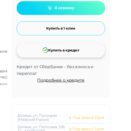
В корзину
Купить в 1 клик
Купить в кредит
hone
Кредит от СберБанка – без взноса и
адка
переплат
 PRO
Подробнее о кредите
нком
Донецк, ул. Полоцкая
⧖
Под заказ 2-3 дня
(Майский Рынок)
Донецк, ул. Полоцкая, 13В,
⧖
Под заказ 2-3 дня
ТЦ «МАЙСКИЙ»