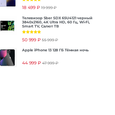
Оценка
5.00
18 499
₽
19 999
₽
из 5
Телевизор Sber SDX 65U4121 черный
3840x2160, 4K Ultra HD, 60 Гц, Wi-Fi,
Smart TV, Салют ТВ
Оценка
5.00
50 999
₽
55 999
₽
из 5
Apple iPhone 13 128 ГБ Тёмная ночь
44 999
₽
47 999
₽