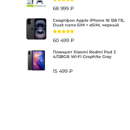
Оценка
5.00
68 999
₽
из 5
Смартфон Apple iPhone 16 128 ГБ,
Dual: nano SIM + eSIM, черный
Оценка
5.00
60 499
₽
из 5
Планшет Xiaomi Redmi Pad 2
4/128GB Wi-Fi Graphite Gray
15 499
₽