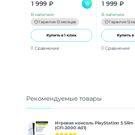
0
0
1 999
₽
1 999
₽
o
o
u
u
t
t
В наличии
В наличии
o
o
f
f
Гарантия 12 месяцев
Гарантия 12 м
5
5
Купить в 1 клик
Купить в 
Сравнение
Сравнение
Рекомендуемые товары
Игровая консоль PlayStation 5 Slim
(CFI-2000 A01)