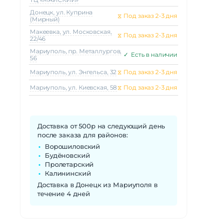
Донецк, ул. Куприна
⧖
Под заказ 2-3 дня
(Мирный)
Макеeвка, ул. Московская,
⧖
Под заказ 2-3 дня
22/46
Мариуполь, пр. Металлургов,
✓
Есть в наличии
56
Мариуполь, ул. Энгельса, 32
⧖
Под заказ 2-3 дня
Мариуполь, ул. Киевская, 58
⧖
Под заказ 2-3 дня
Доставка от 500р на следующий день
после заказа для районов:
Ворошиловский
Будёновский
Пролетарский
Калининский
Доставка в Донецк из Мариуполя в
течение 4 дней