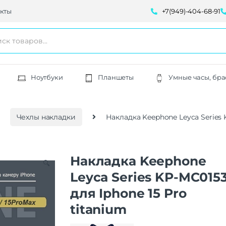
кты
+7(949)-404-68-91
Ноутбуки
Планшеты
Умные часы, бра
Чехлы накладки
Накладка Keephone Leyca Series 
Накладка Keephone
🔍
Leyca Series KP-MC015
для Iphone 15 Pro
titanium