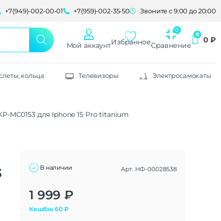
+7(949)-002-00-01
+7(959)-002-35-50
Звоните с 9:00 до 20:00
0
₽
Избранное
Мой аккаунт
Сравнение
слеты, кольца
Телевизоры
Электросамокаты
KP-MC0153 для Iphone 15 Pro titanium
В наличии
Арт.
НФ-00028538
3
Alternative:
1 999
₽
Кешбэк
60
₽