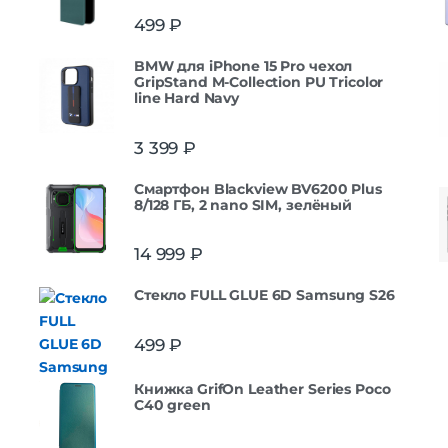
499
₽
BMW для iPhone 15 Pro чехол
GripStand M-Collection PU Tricolor
line Hard Navy
3 399
₽
Смартфон Blackview BV6200 Plus
8/128 ГБ, 2 nano SIM, зелёный
14 999
₽
Стекло FULL GLUE 6D Samsung S26
499
₽
Книжка GrifOn Leather Series Poco
C40 green