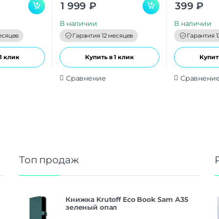
0
0
1 999
₽
399
₽
o
o
u
u
t
t
В наличии
В наличии
o
o
f
f
есяцев
Гарантия 12 месяцев
Гарантия 1
5
5
1 клик
Купить в 1 клик
Купить
Сравнение
Сравнени
Топ продаж
Книжка Krutoff Eco Book Sam A35
зеленый опал