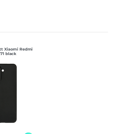
tt Xiaomi Redmi
71 black