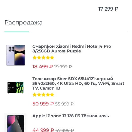
17 299
₽
Распродажа
Смартфон Xiaomi Redmi Note 14 Pro
8/256GB Aurora Purple
Оценка
5.00
18 499
₽
19 999
₽
из 5
Телевизор Sber SDX 65U4121 черный
3840x2160, 4K Ultra HD, 60 Гц, Wi-Fi, Smart
TV, Салют ТВ
Оценка
5.00
50 999
₽
55 999
₽
из 5
Apple iPhone 13 128 ГБ Тёмная ночь
44 999
₽
47 999
₽