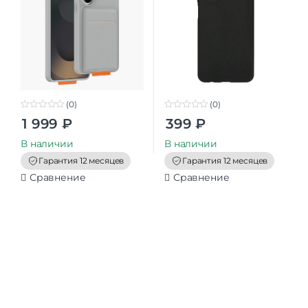
(0)
(0)
0
0
1 999
₽
399
₽
o
o
u
u
t
t
В наличии
В наличии
o
o
f
f
Гарантия 12 месяцев
Гарантия 12 месяцев
5
5
Сравнение
Сравнение