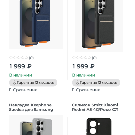
(0)
(0)
0
0
1 999
₽
1 999
₽
o
o
u
u
t
t
В наличии
В наличии
o
o
f
f
Гарантия 12 месяцев
Гарантия 12 месяцев
5
5
Сравнение
Сравнение
Накладка Keephone
Силикон Smitt Xiaomi
Suedea для Samsung
Redmi A5 4G/Poco C71
S26Ultra grey
black