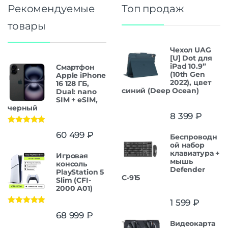
Рекомендуемые
Топ продаж
товары
Чехол UAG
[U] Dot для
iPad 10.9”
Смартфон
(10th Gen
Apple iPhone
2022), цвет
16 128 ГБ,
синий (Deep Ocean)
Dual: nano
SIM + eSIM,
черный
8 399
₽
Оценка
5.00
60 499
₽
Беспроводн
из 5
ой набор
клавиатура +
Игровая
мышь
консоль
Defender
PlayStation 5
С-915
Slim (CFI-
2000 A01)
1 599
₽
Оценка
5.00
68 999
₽
из 5
Видеокарта