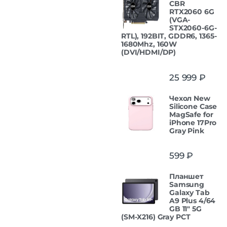
CBR
RTX2060 6G
(VGA-
STX2060-6G-
RTL), 192BIT, GDDR6, 1365-
1680Mhz, 160W
(DVI/HDMI/DP)
25 999
₽
Чехол New
Silicone Case
MagSafe for
iPhone 17Pro
Gray Pink
599
₽
Планшет
Samsung
Galaxy Tab
A9 Plus 4/64
GB 11" 5G
(SM-X216) Gray РСТ