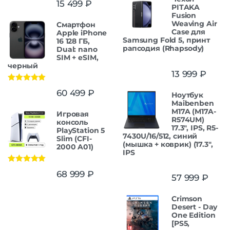
15 499
₽
PITAKA
Fusion
Weaving Air
Смартфон
Case для
Apple iPhone
Samsung Fold 5, принт
16 128 ГБ,
рапсодия (Rhapsody)
Dual: nano
SIM + eSIM,
черный
13 999
₽
Оценка
5.00
60 499
₽
Ноутбук
из 5
Maibenben
M17A (M17A-
Игровая
R574UM)
консоль
17.3", IPS, R5-
PlayStation 5
7430U/16/512, синий
Slim (CFI-
(мышка + коврик) (17.3",
2000 A01)
IPS
Оценка
5.00
68 999
₽
57 999
₽
из 5
Crimson
Desert - Day
One Edition
[PS5,