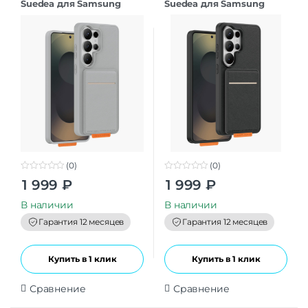
Suedea для Samsung
Suedea для Samsung
S26Ultra grey
S26Ultra black
(0)
(0)
0
0
1 999
₽
1 999
₽
o
o
u
u
t
t
В наличии
В наличии
o
o
f
f
Гарантия 12 месяцев
Гарантия 12 месяцев
5
5
Купить в 1 клик
Купить в 1 клик
Сравнение
Сравнение