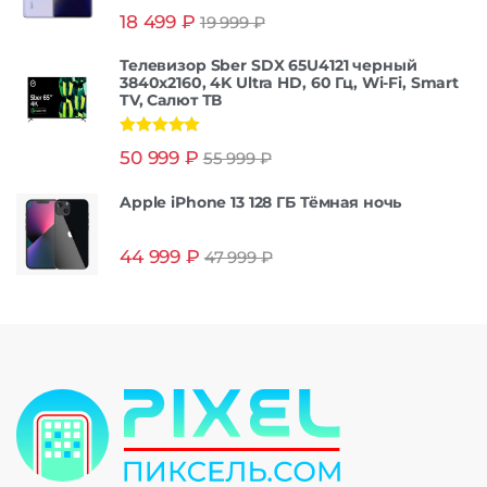
Оценка
5.00
18 499
₽
19 999
₽
из 5
Телевизор Sber SDX 65U4121 черный
3840x2160, 4K Ultra HD, 60 Гц, Wi-Fi, Smart
TV, Салют ТВ
Оценка
5.00
50 999
₽
55 999
₽
из 5
Apple iPhone 13 128 ГБ Тёмная ночь
44 999
₽
47 999
₽