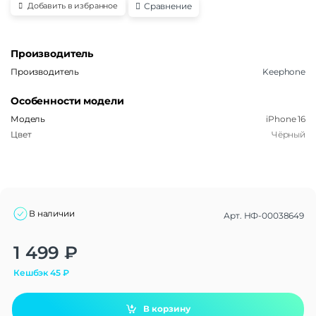
Сравнение
Добавить в избранное
Производитель
Производитель
Keephone
Особенности модели
Модель
iPhone 16
Цвет
Чёрный
В наличии
Арт.
НФ-00038649
Alternative:
1 499
₽
Кешбэк
45
₽
В корзину