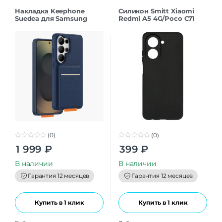
Накладка Keephone
Силикон Smitt Xiaomi
Suedea для Samsung
Redmi A5 4G/Poco C71
S26Ultra deep blue
black
(0)
(0)
0
0
1 999
₽
399
₽
o
o
u
u
t
t
В наличии
В наличии
o
o
f
f
Гарантия 12 месяцев
Гарантия 12 месяцев
5
5
Купить в 1 клик
Купить в 1 клик