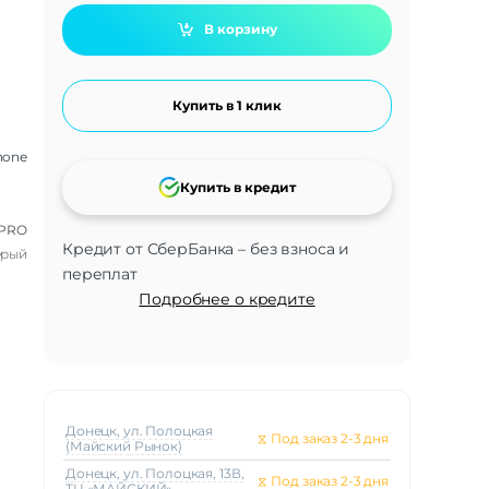
В корзину
Купить в 1 клик
hone
Купить в кредит
 PRO
Кредит от СберБанка – без взноса и
ерый
переплат
Подробнее о кредите
Донецк, ул. Полоцкая
⧖
Под заказ 2-3 дня
(Майский Рынок)
Донецк, ул. Полоцкая, 13В,
⧖
Под заказ 2-3 дня
ТЦ «МАЙСКИЙ»