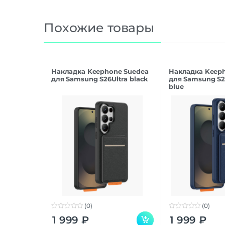
Похожие товары
Накладка Keephone Suedea
Накладка Keep
для Samsung S26Ultra black
для Samsung S2
blue
(0)
(0)
0
0
1 999
₽
1 999
₽
o
o