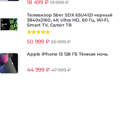
18 499
₽
19 999
₽
из 5
Телевизор Sber SDX 65U4121 черный
3840x2160, 4K Ultra HD, 60 Гц, Wi-Fi,
Smart TV, Салют ТВ
Оценка
5.00
50 999
₽
55 999
₽
из 5
Apple iPhone 13 128 ГБ Тёмная ночь
44 999
₽
47 999
₽