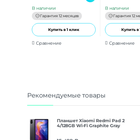
u
u
t
t
В наличии
В наличии
o
o
f
f
Гарантия 12 месяцев
Гарантия 12 м
5
5
Купить в 1 клик
Купить в 
Сравнение
Сравнение
Рекомендуемые товары
Планшет Xiaomi Redmi Pad 2
4/128GB Wi-Fi Graphite Gray