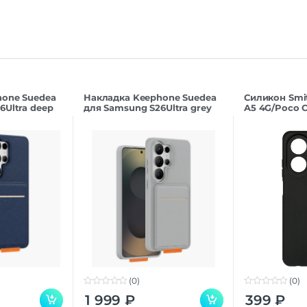
hone Suedea
Накладка Keephone Suedea
Силикон Smi
6Ultra deep
для Samsung S26Ultra grey
A5 4G/Poco C
(0)
(0)
0
0
1 999
₽
399
₽
o
o