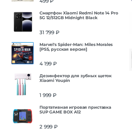
499
₽
Смартфон Xiaomi Redmi Note 14 Pro
5G 12/512GB Midnight Black
31 799
₽
Marvel's Spider-Man: Miles Morales
[PS5, русская версия]
4 199
₽
Дезинфектор для зубных щеток
Xiaomi Youpin
1 999
₽
Портативная игровая приставка
SUP GAME BOX A12
2 999
₽