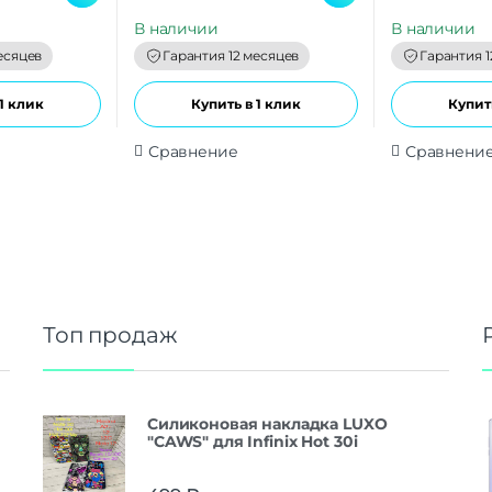
u
u
t
t
В наличии
В наличии
o
o
f
f
есяцев
Гарантия 12 месяцев
Гарантия 1
5
5
1 клик
Купить в 1 клик
Купить
Сравнение
Сравнени
Топ продаж
Силиконовая накладка LUXO
"CAWS" для Infinix Hot 30i