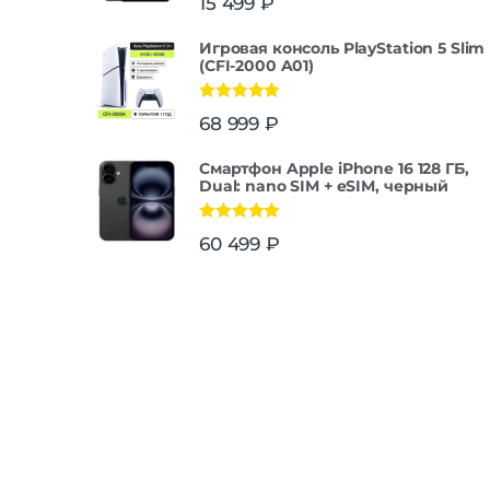
15 499
₽
Игровая консоль PlayStation 5 Slim
(CFI-2000 A01)
Оценка
5.00
68 999
₽
из 5
Смартфон Apple iPhone 16 128 ГБ,
Dual: nano SIM + eSIM, черный
Оценка
5.00
60 499
₽
из 5