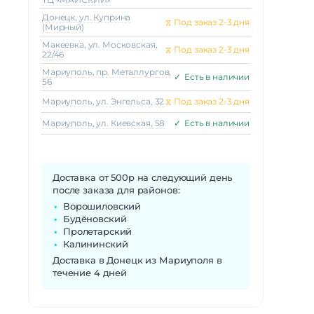
Донецк, ул. Куприна
⧖
Под заказ 2-3 дня
(Мирный)
Макеeвка, ул. Московская,
⧖
Под заказ 2-3 дня
22/46
Мариуполь, пр. Металлургов,
✓
Есть в наличии
56
Мариуполь, ул. Энгельса, 32
⧖
Под заказ 2-3 дня
Мариуполь, ул. Киевская, 58
✓
Есть в наличии
Доставка от 500р на следующий день
после заказа для районов:
Ворошиловский
Будёновский
Пролетарский
Калининский
Доставка в Донецк из Мариуполя в
течение 4 дней