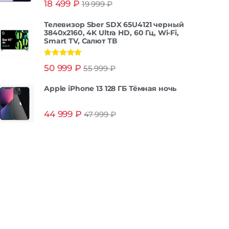
18 499
₽
19 999
₽
из 5
Телевизор Sber SDX 65U4121 черный
3840x2160, 4K Ultra HD, 60 Гц, Wi-Fi,
Smart TV, Салют ТВ
Оценка
5.00
50 999
₽
55 999
₽
из 5
Apple iPhone 13 128 ГБ Тёмная ночь
44 999
₽
47 999
₽