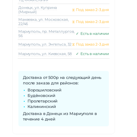
Донецк, ул. Куприна
⧖
Под заказ 2-3 дня
(Мирный)
Макеeвка, ул. Московская,
⧖
Под заказ 2-3 дня
22/46
Мариуполь, пр. Металлургов,
✓
Есть в наличии
56
Мариуполь, ул. Энгельса, 32
⧖
Под заказ 2-3 дня
Мариуполь, ул. Киевская, 58
✓
Есть в наличии
Доставка от 500р на следующий день
после заказа для районов:
Ворошиловский
Будёновский
Пролетарский
Калининский
Доставка в Донецк из Мариуполя в
течение 4 дней