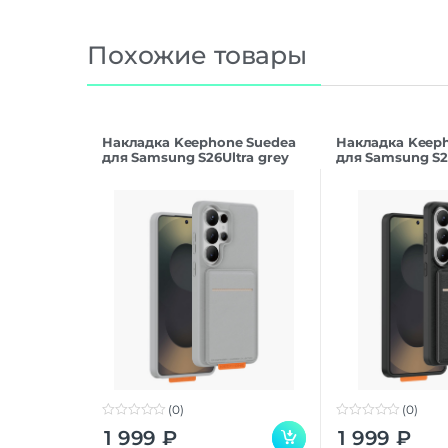
Похожие товары
Накладка Keephone Suedea
Накладка Keep
для Samsung S26Ultra grey
для Samsung S26
(0)
(0)
0
0
1 999
₽
1 999
₽
o
o