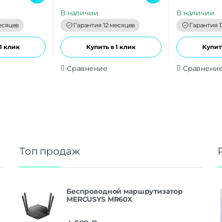
u
u
t
t
В наличии
В наличии
o
o
f
f
есяцев
Гарантия 12 месяцев
Гарантия 1
5
5
1 клик
Купить в 1 клик
Купить
Сравнение
Сравнени
Топ продаж
Беспроводной маршрутизатор
MERCUSYS MR60X