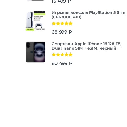
15 499
₽
Игровая консоль PlayStation 5 Slim
(CFI-2000 A01)
Оценка
5.00
68 999
₽
из 5
Смартфон Apple iPhone 16 128 ГБ,
Dual: nano SIM + eSIM, черный
Оценка
5.00
60 499
₽
из 5