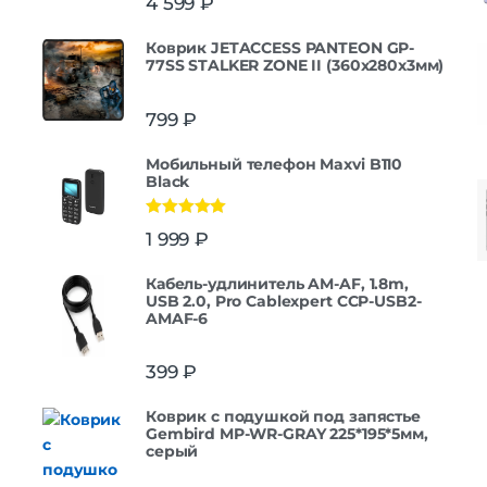
4 599
₽
Коврик JETACCESS PANTEON GP-
77SS STALKER ZONE II (360x280x3мм)
799
₽
Мобильный телефон Maxvi B110
Black
Оценка
5.00
1 999
₽
из 5
Кабель-удлинитель AM-AF, 1.8m,
USB 2.0, Pro Cablexpert CCP-USB2-
AMAF-6
399
₽
Коврик с подушкой под запястье
Gembird MP-WR-GRAY 225*195*5мм,
серый