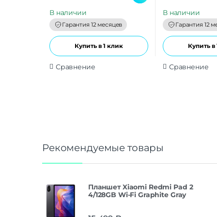
u
u
t
t
В наличии
В наличии
o
o
f
f
Гарантия 12 месяцев
Гарантия 12 м
5
5
Купить в 1 клик
Купить в 
Сравнение
Сравнение
Рекомендуемые товары
Планшет Xiaomi Redmi Pad 2
4/128GB Wi-Fi Graphite Gray