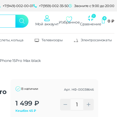
+7(949)-002-00-01
+7(959)-002-35-50
Звоните с 9:00 до 20:00
0
₽
Избранное
Мой аккаунт
Сравнение
слеты, кольца
Телевизоры
Электросамокаты
Phone 15Pro Max black
В наличии
Арт.
НФ-00038646
ro
Alternative:
1 499
₽
Кешбэк
45
₽