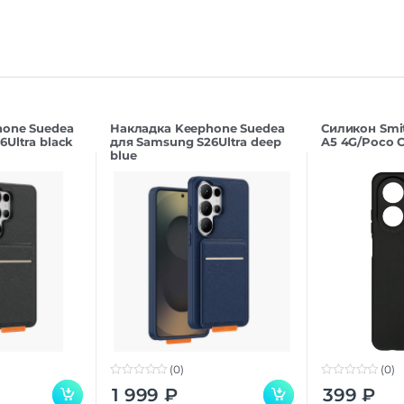
hone Suedea
Накладка Keephone Suedea
Силикон Smi
Ultra black
для Samsung S26Ultra deep
A5 4G/Poco C
blue
(0)
(0)
0
0
1 999
₽
399
₽
o
o