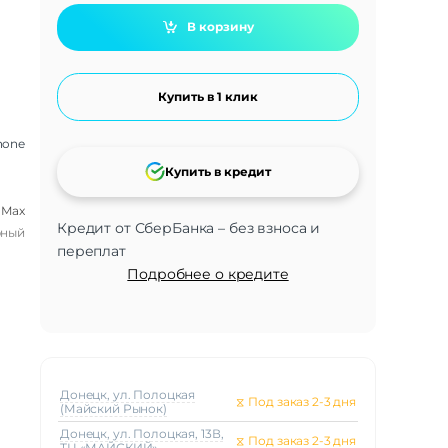
В корзину
Купить в 1 клик
hone
Купить в кредит
 Max
Кредит от СберБанка – без взноса и
рный
переплат
Подробнее о кредите
Донецк, ул. Полоцкая
⧖
Под заказ 2-3 дня
(Майский Рынок)
Донецк, ул. Полоцкая, 13В,
⧖
Под заказ 2-3 дня
ТЦ «МАЙСКИЙ»