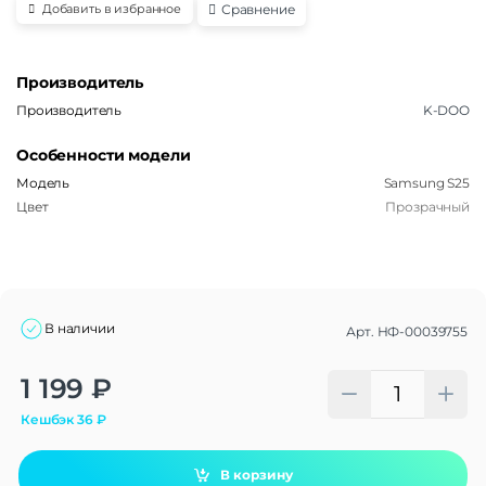
Сравнение
Добавить в избранное
Производитель
Производитель
K-DOO
Особенности модели
Модель
Samsung S25
Цвет
Прозрачный
В наличии
Арт.
НФ-00039755
Alternative:
1 199
₽
Кешбэк
36
₽
В корзину