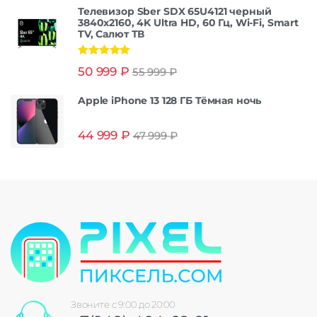
Телевизор Sber SDX 65U4121 черный
3840x2160, 4K Ultra HD, 60 Гц, Wi-Fi, Smart
TV, Салют ТВ
Оценка
5.00
50 999
₽
55 999
₽
из 5
Apple iPhone 13 128 ГБ Тёмная ночь
44 999
₽
47 999
₽
Звоните с 9:00 до 20:00