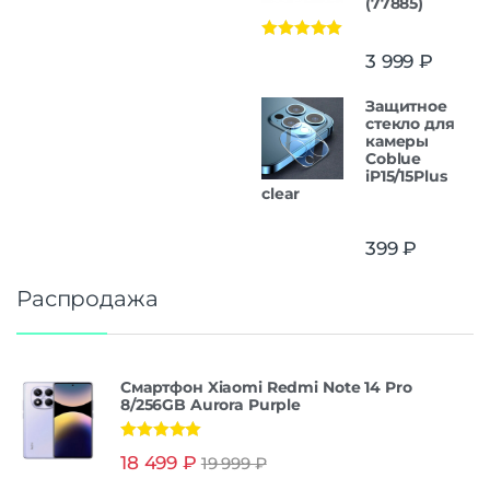
(77885)
Оценка
5.00
3 999
₽
из 5
Защитнoe
cтекло для
камеры
Coblue
iP15/15Plus
clear
399
₽
Распродажа
Смартфон Xiaomi Redmi Note 14 Pro
8/256GB Aurora Purple
Оценка
5.00
18 499
₽
19 999
₽
из 5