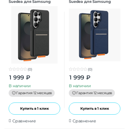
Suedea для Samsung
Suedea для Samsung
S26Ultra black
S26Ultra deep blue
(0)
(0)
0
0
1 999
₽
1 999
₽
o
o
u
u
t
t
В наличии
В наличии
o
o
f
f
Гарантия 12 месяцев
Гарантия 12 месяцев
5
5
Купить в 1 клик
Купить в 1 клик
Сравнение
Сравнение