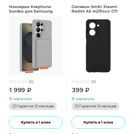
Накладка Keephone
Силикон Smitt Xiaomi
Suedea для Samsung
Redmi A5 4G/Poco C71
S26Ultra grey
black
(0)
(0)
0
0
1 999
₽
399
₽
o
o
u
u
t
t
В наличии
В наличии
o
o
f
f
Гарантия 12 месяцев
Гарантия 12 месяцев
5
5
Купить в 1 клик
Купить в 1 клик