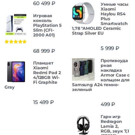
Оценка
5.00
60 499
₽
Умные часы
из 5
Xiaomi
Haylou RS4
Игровая
Plus
консоль
Smartwatch
PlayStation 5
1,78 "AMOLED Ceramic
Slim (CFI-
Strap Silver EU
2000 A01)
5 999
₽
Оценка
5.00
68 999
₽
из 5
Противоуда
Планшет
рная
Xiaomi
накладка
Redmi Pad 2
Armor Case с
4/128GB Wi-
кольцом для
Fi Graphite
Samsung A24 темно-
Gray
зеленый
15 499
₽
499
₽
Гарн игр
Redragon
Lamia 2,
RGB, звук 7,1