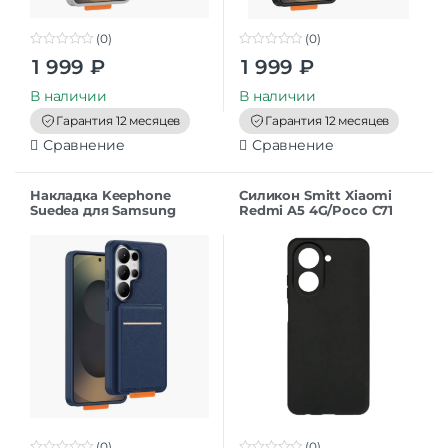
(0)
(0)
0
0
1 999
₽
1 999
₽
o
o
u
u
t
t
В наличии
В наличии
o
o
f
f
Гарантия 12 месяцев
Гарантия 12 месяцев
5
5
Сравнение
Сравнение
Накладка Keephone
Силикон Smitt Xiaomi
Suedea для Samsung
Redmi A5 4G/Poco C71
S26Ultra deep blue
black
(0)
(0)