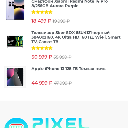
Смартфон Xiaomi Redmi Note 14 Pro
8/256GB Aurora Purple
Оценка
5.00
18 499
₽
19 999
₽
из 5
Телевизор Sber SDX 65U4121 черный
3840x2160, 4K Ultra HD, 60 Гц, Wi-Fi, Smart
TV, Салют ТВ
Оценка
5.00
50 999
₽
55 999
₽
из 5
Apple iPhone 13 128 ГБ Тёмная ночь
44 999
₽
47 999
₽