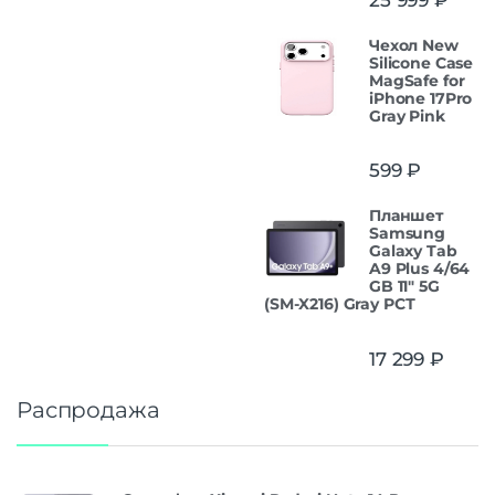
Чехол New
Silicone Case
MagSafe for
iPhone 17Pro
Gray Pink
599
₽
Планшет
Samsung
Galaxy Tab
A9 Plus 4/64
GB 11" 5G
(SM-X216) Gray РСТ
17 299
₽
Распродажа