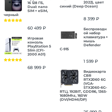
2022), цвет
16 128 ГБ,
синий (Deep Ocean)
Dual: nano
SIM + eSIM,
черный
8 399
₽
Оценка
5.00
60 499
₽
Беспроводн
из 5
ой набор
клавиатура +
Игровая
мышь
консоль
Defender
PlayStation 5
С-915
Slim (CFI-
2000 A01)
1 599
₽
Оценка
5.00
68 999
₽
из 5
Видеокарта
CBR
RTX2060 6G
(VGA-
STX2060-6G-
RTL), 192BIT, GDDR6, 1365-
1680Mhz, 160W
(DVI/HDMI/DP)
25 999
₽