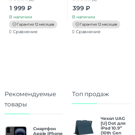
0
0
1 999
₽
399
₽
o
o
u
u
t
t
В наличии
В наличии
o
o
f
f
Гарантия 12 месяцев
Гарантия 12 месяцев
5
5
Сравнение
Сравнение
Рекомендуемые
Топ продаж
товары
Чехол UAG
[U] Dot для
iPad 10.9”
Смартфон
(10th Gen
Apple iPhone