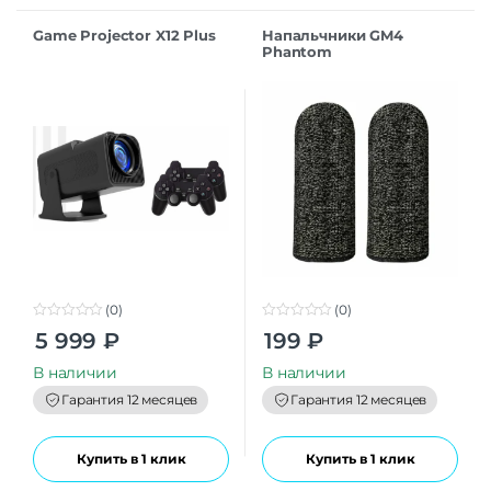
Game Projector X12 Plus
Напальчники GM4
Phantom
Superconducting fiber
mobile game finger
cots(silver Fiber)
(0)
(0)
0
0
5 999
₽
199
₽
o
o
u
u
t
t
В наличии
В наличии
o
o
f
f
Гарантия 12 месяцев
Гарантия 12 месяцев
5
5
Купить в 1 клик
Купить в 1 клик