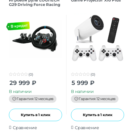
Игровой руль LOGITECH
Game Projector X10 Plus
G29 Driving Force Racing
черный 941-000112
(0)
(0)
0
0
29 999
₽
5 999
₽
o
o
u
u
t
t
В наличии
В наличии
o
o
f
f
Гарантия 12 месяцев
Гарантия 12 месяцев
5
5
Купить в 1 клик
Купить в 1 клик
Сравнение
Сравнение