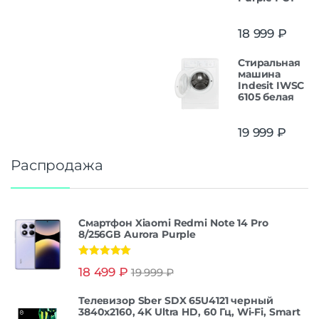
18 999
₽
Стиральная
машина
Indesit IWSC
6105 белая
19 999
₽
Распродажа
Смартфон Xiaomi Redmi Note 14 Pro
8/256GB Aurora Purple
Оценка
5.00
18 499
₽
19 999
₽
из 5
Телевизор Sber SDX 65U4121 черный
3840x2160, 4K Ultra HD, 60 Гц, Wi-Fi, Smart