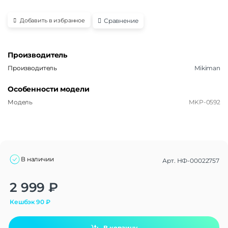
Сравнение
Добавить в избранное
Производитель
Производитель
Mikiman
Особенности модели
Модель
MKP-0592
В наличии
Арт.
НФ-00022757
Alternative:
2 999
₽
Кешбэк
90
₽
В корзину