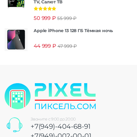
TV, Салют ТВ
Оценка
5.00
50 999
₽
55 999
₽
из 5
Apple iPhone 13 128 ГБ Тёмная ночь
44 999
₽
47 999
₽
Звоните с 9:00 до 20:00
+7(949)-404-68-91
+7(949)-002-00-01