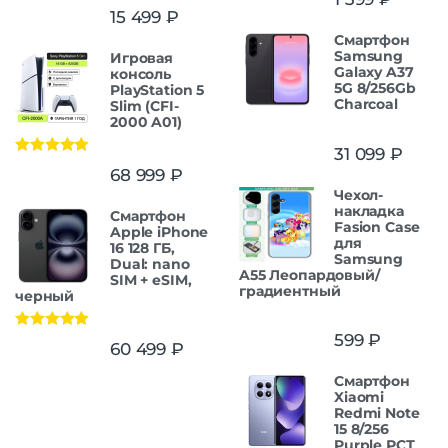
15 499
₽
Смартфон
Samsung
Игровая
Galaxy A37
консоль
5G 8/256Gb
PlayStation 5
Charcoal
Slim (CFI-
2000 A01)
31 099
₽
Оценка
5.00
68 999
₽
из 5
Чехол-
накладка
Смартфон
Fasion Case
Apple iPhone
для
16 128 ГБ,
Samsung
Dual: nano
A55 Леопардовый/
SIM + eSIM,
градиентный
черный
599
₽
Оценка
5.00
60 499
₽
из 5
Смартфон
Xiaomi
Redmi Note
15 8/256
Purple РСТ