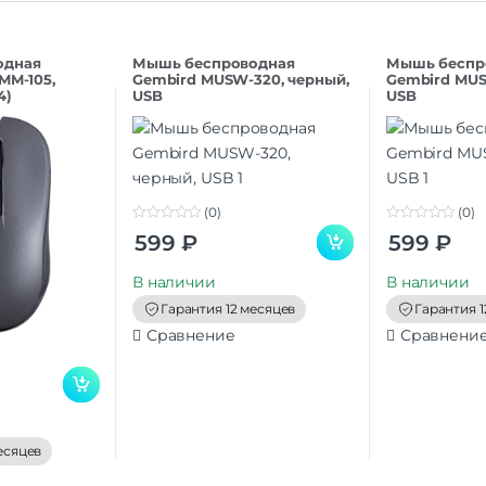
одная
Мышь беспроводная
Мышь беспр
MM-105,
Gembird MUSW-320, черный,
Gembird MUS
4)
USB
USB
(0)
(0)
0
0
599
₽
599
₽
o
o
u
u
t
t
В наличии
В наличии
o
o
f
f
Гарантия 12 месяцев
Гарантия 1
5
5
Сравнение
Сравнени
есяцев