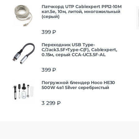
Патчкорд UTP Cablexpert PP12-10M
кат.5e, 10м, литой, многожильный
(серый)
399
₽
Переходник USB Type-
C/Jack3.5F+Type-C(F), Cablexpert,
0.15м, серый CCA-UC3.5F-AL
399
₽
Погружной блендер Hoco HE30
500W 4в1 Silver серебристый
3 299
₽