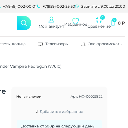
+7(949)-002-00-01
+7(959)-002-35-50
Звоните с 9:00 до 20:00
0
₽
Избранное
Мой аккаунт
Сравнение
слеты, кольца
Телевизоры
Электросамокаты
der Vampire Redragon (77610)
re
Нет в наличии
Арт.
НФ-00023522
Добавить в избранное
Доставка от 500р на следующий день