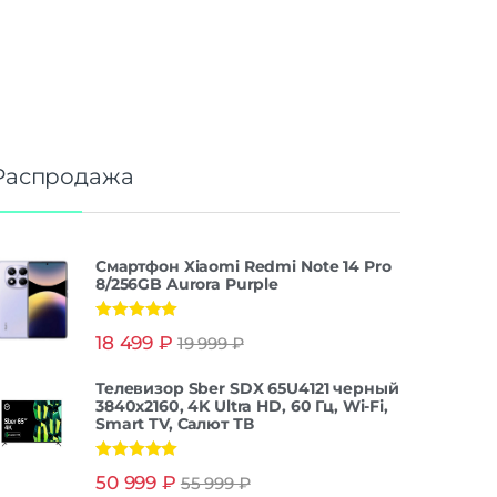
Распродажа
Смартфон Xiaomi Redmi Note 14 Pro
8/256GB Aurora Purple
Оценка
5.00
18 499
₽
19 999
₽
из 5
Телевизор Sber SDX 65U4121 черный
3840x2160, 4K Ultra HD, 60 Гц, Wi-Fi,
Smart TV, Салют ТВ
Оценка
5.00
50 999
₽
55 999
₽
из 5