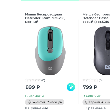
Мышь беспроводная
Мышь беспров
Defender Feam MM-296,
Defender Gassa 
мятный
серый (арт.5210
(0)
(0)
0
0
899
₽
799
₽
o
o
u
u
t
t
В наличии
В наличии
o
o
f
f
Гарантия 12 месяцев
Гарантия 12 м
5
5
Сравнение
Сравнение