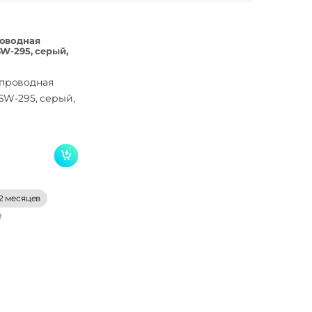
оводная
W-295, серый,
2 месяцев
е