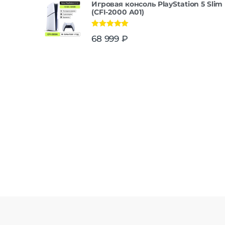
Игровая консоль PlayStation 5 Slim
(CFI-2000 A01)
Оценка
5.00
68 999
₽
из 5