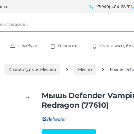
кты
+7(949)-404-68-91
Ноутбуки
Планшеты
Умные часы, бра
Клавиатуры и Мышки
Мыши
Мышь Defen
Мышь Defender Vampi
🔍
Redragon (77610)