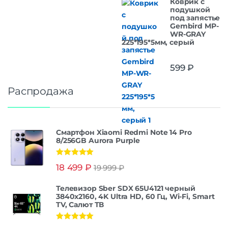
Коврик с
подушкой
под запястье
Gembird MP-
WR-GRAY
225*195*5мм, серый
599
₽
Распродажа
Смартфон Xiaomi Redmi Note 14 Pro
8/256GB Aurora Purple
Оценка
5.00
18 499
₽
19 999
₽
из 5
Телевизор Sber SDX 65U4121 черный
3840x2160, 4K Ultra HD, 60 Гц, Wi-Fi, Smart
TV, Салют ТВ
Оценка
5.00