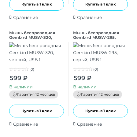
Купить в 1 клик
Купить в 1 клик
Сравнение
Сравнение
Мышь беспроводная
Мышь беспроводная
Gembird MUSW-320,
Gembird MUSW-295,
черный, USB
серый, USB
(0)
(0)
0
0
599
₽
599
₽
o
o
u
u
t
t
В наличии
В наличии
o
o
f
f
Гарантия 12 месяцев
Гарантия 12 месяцев
5
5
Купить в 1 клик
Купить в 1 клик
Сравнение
Сравнение