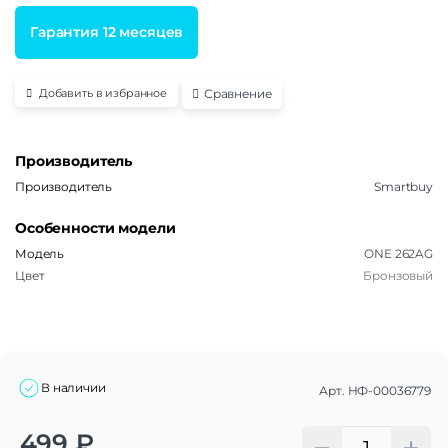
Гарантия 12 месяцев
Сравнение
Добавить в избранное
Производитель
Производитель
Smartbuy
Особенности модели
Модель
ONE 262AG
Цвет
Бронзовый
В наличии
Арт.
НФ-00036779
Alternative:
499
₽