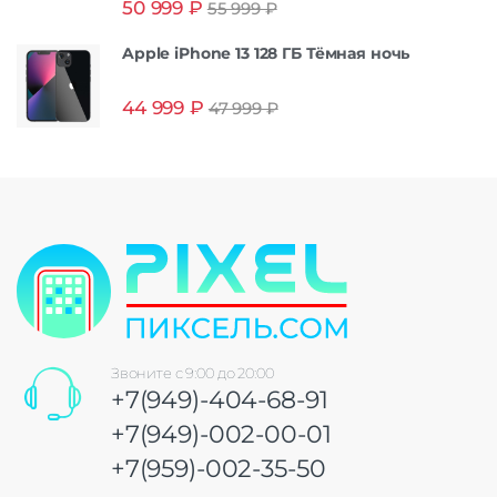
50 999
₽
55 999
₽
из 5
Apple iPhone 13 128 ГБ Тёмная ночь
44 999
₽
47 999
₽
Звоните с 9:00 до 20:00
+7(949)-404-68-91
+7(949)-002-00-01
+7(959)-002-35-50