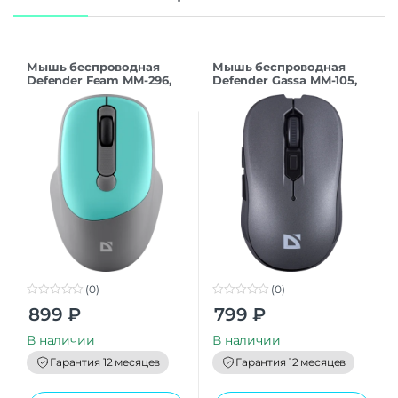
Мышь беспроводная
Мышь беспроводная
Defender Feam MM-296,
Defender Gassa MM-105,
мятный
серый (арт.52104)
(0)
(0)
0
0
899
₽
799
₽
o
o
u
u
t
t
В наличии
В наличии
o
o
f
f
Гарантия 12 месяцев
Гарантия 12 месяцев
5
5