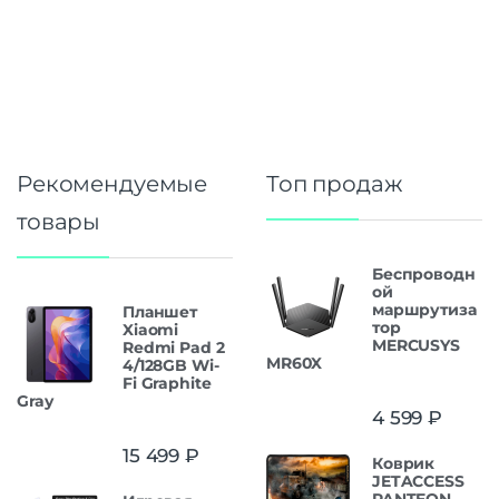
Рекомендуемые
Топ продаж
товары
Беспроводн
ой
маршрутиза
Планшет
тор
Xiaomi
MERCUSYS
Redmi Pad 2
MR60X
4/128GB Wi-
Fi Graphite
Gray
4 599
₽
15 499
₽
Коврик
JETACCESS