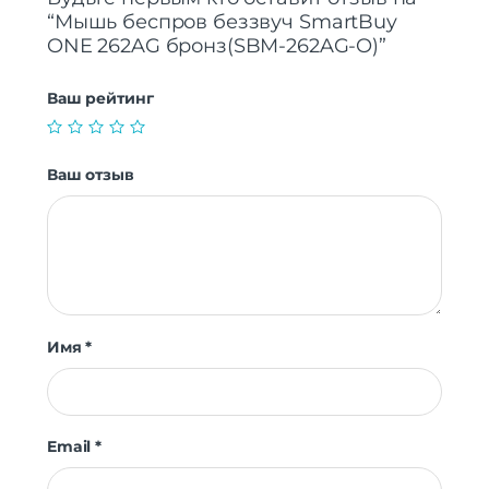
“Мышь беспров беззвуч SmartBuy
ONE 262AG бронз(SBM-262AG-O)”
Ваш рейтинг
Ваш отзыв
Имя
*
Email
*