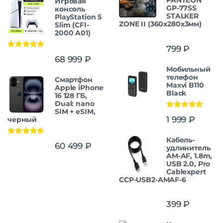
PANTEON
Игровая
GP-77SS
консоль
STALKER
PlayStation 5
ZONE II (360x280x3мм)
Slim (CFI-
2000 A01)
799
₽
Оценка
5.00
68 999
₽
из 5
Мобильный
телефон
Смартфон
Maxvi B110
Apple iPhone
Black
16 128 ГБ,
Dual: nano
SIM + eSIM,
Оценка
5.00
1 999
₽
черный
из 5
Кабель-
Оценка
5.00
60 499
₽
удлинитель
из 5
AM-AF, 1.8m,
USB 2.0, Pro
Cablexpert
CCP-USB2-AMAF-6
399
₽