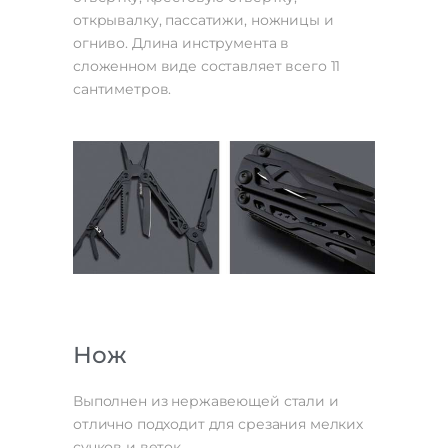
открывалку, пассатижи, ножницы и
огниво. Длина инструмента в
сложенном виде составляет всего 11
сантиметров.
Нож
Выполнен из нержавеющей стали и
отлично подходит для срезания мелких
сучков и веток.