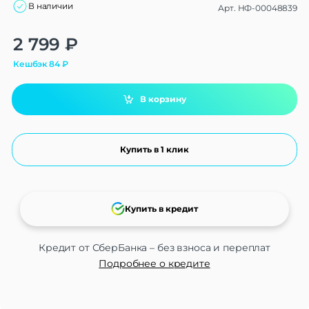
В наличии
Арт.
НФ-00048839
Alternative:
2 799
₽
Кешбэк
84
₽
В корзину
Купить в 1 клик
Купить в кредит
Кредит от СберБанка – без взноса и переплат
Подробнее о кредите