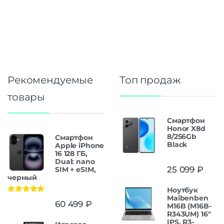
Рекомендуемые
Топ продаж
товары
Смартфон
Honor X8d
8/256Gb
Смартфон
Black
Apple iPhone
16 128 ГБ,
Dual: nano
25 099
₽
SIM + eSIM,
черный
Ноутбук
Maibenben
Оценка
5.00
60 499
₽
M16B (M16B-
из 5
R343UM) 16"
IPS, R3-