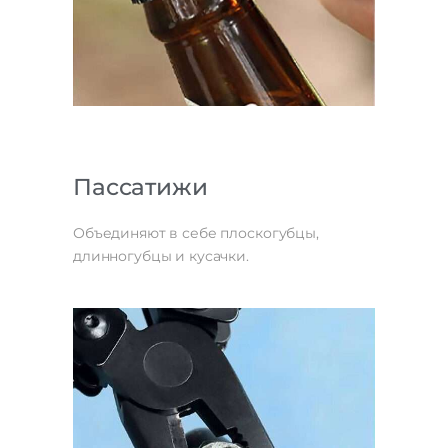
Пассатижи
Объединяют в себе плоскогубцы,
длинногубцы и кусачки.