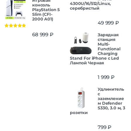
Игровая
4300U/16/512/Linux,
консоль
серебристый
PlayStation 5
Slim (CFI-
2000 A01)
49 999
₽
Оценка
5.00
68 999
₽
Зарядная
из 5
станция
Multi-
Functional
Charging
Stand For iPhone с Led
Лампой Черная
1 999
₽
Удлинитель
с
заземление
м Defender
S330, 3.0 м, 3
розетки
799
₽