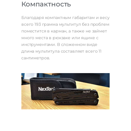
Компактность
Благодаря компактным габаритам и весу
всего 193 грамма мультитул без проблем
поместится в карман, а также не займет
много места в рюкзаке или ящике с
инструментами. В сложенном виде
длина мультитула составляет всего 11
сантиметров.