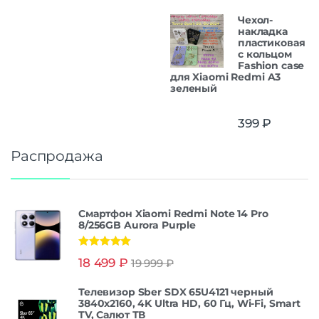
Чехол-
накладка
пластиковая
с кольцом
Fashion case
для Xiaomi Redmi A3
зеленый
399
₽
Распродажа
Смартфон Xiaomi Redmi Note 14 Pro
8/256GB Aurora Purple
Оценка
5.00
18 499
₽
19 999
₽
из 5
Телевизор Sber SDX 65U4121 черный
3840x2160, 4K Ultra HD, 60 Гц, Wi-Fi, Smart
TV, Салют ТВ