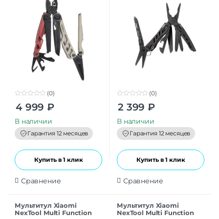
(0)
(0)
0
0
4 999
₽
2 399
₽
o
o
u
u
t
t
В наличии
В наличии
o
o
f
f
Гарантия 12 месяцев
Гарантия 12 месяцев
5
5
Купить в 1 клик
Купить в 1 клик
Сравнение
Сравнение
Мультитул Xiaomi
Мультитул Xiaomi
NexTool Multi Function
NexTool Multi Function