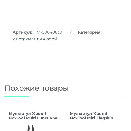
Артикул:
НФ-00048839
Категория:
Инструменты Xiaomi
Похожие товары
Мультитул Xiaomi
Мультитул Xiaomi
NexTool Multi Functional
NexTool Mini Flagship
Pliers F30 Pro NE20203A
Multifunctional Pliers
Black CN
NE20148 CN