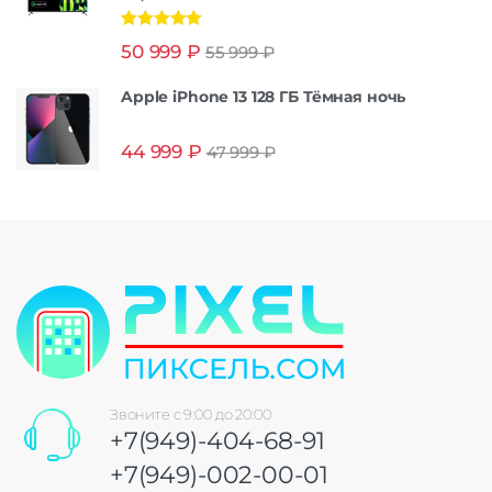
Оценка
5.00
50 999
₽
55 999
₽
из 5
Apple iPhone 13 128 ГБ Тёмная ночь
44 999
₽
47 999
₽
Звоните с 9:00 до 20:00
+7(949)-404-68-91
+7(949)-002-00-01