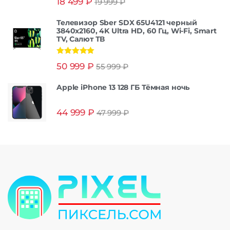
18 499
₽
19 999
₽
из 5
Телевизор Sber SDX 65U4121 черный
3840x2160, 4K Ultra HD, 60 Гц, Wi-Fi, Smart
TV, Салют ТВ
Оценка
5.00
50 999
₽
55 999
₽
из 5
Apple iPhone 13 128 ГБ Тёмная ночь
44 999
₽
47 999
₽