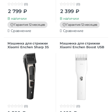
(0)
(0)
0
0
2 799
₽
2 399
₽
o
o
u
u
t
t
В наличии
В наличии
o
o
f
f
Гарантия 12 месяцев
Гарантия 12 месяцев
5
5
Сравнение
Сравнение
Машинка для стрижки
Машинка для стрижки
Xiaomi Enchen Sharp 3S
Xiaomi Enchen Boost USB
EU
Electric Hair Clipper
White EU
(0)
(0)
0
0