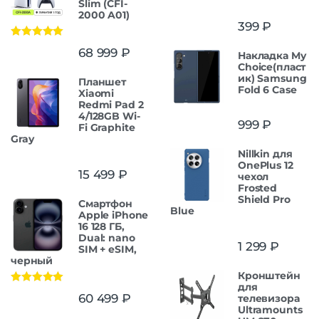
Slim (CFI-
2000 A01)
399
₽
Оценка
5.00
68 999
₽
Накладка My
из 5
Choice(пласт
ик) Samsung
Планшет
Fold 6 Case
Xiaomi
Redmi Pad 2
4/128GB Wi-
999
₽
Fi Graphite
Gray
Nillkin для
OnePlus 12
15 499
₽
чехол
Frosted
Shield Pro
Смартфон
Blue
Apple iPhone
16 128 ГБ,
Dual: nano
1 299
₽
SIM + eSIM,
черный
Кронштейн
для
Оценка
5.00
60 499
₽
телевизора
из 5
Ultramounts