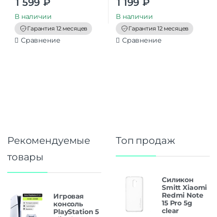
1 599
₽
1 199
₽
o
o
u
u
t
t
В наличии
В наличии
o
o
f
f
Гарантия 12 месяцев
Гарантия 12 месяцев
5
5
Сравнение
Сравнение
Рекомендуемые
Топ продаж
товары
Силикон
Smitt Xiaomi
Redmi Note
Игровая
15 Pro 5g
консоль
clear
PlayStation 5