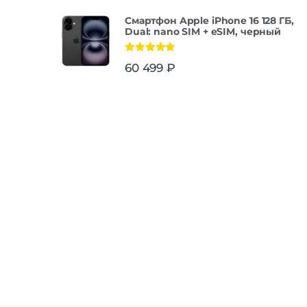
Смартфон Apple iPhone 16 128 ГБ,
Dual: nano SIM + eSIM, черный
Оценка
5.00
60 499
₽
из 5