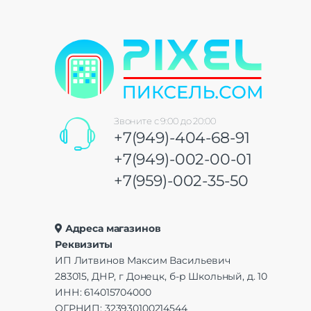
Звоните с 9:00 до 20:00
+7(949)-404-68-91
+7(949)-002-00-01
+7(959)-002-35-50
Адреса магазинов
Реквизиты
ИП Литвинов Максим Васильевич
283015, ДНР, г Донецк, б-р Школьный, д. 10
ИНН: 614015704000
ОГРНИП: 323930100214544