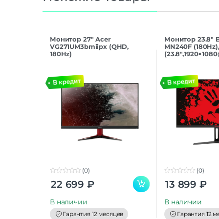
Монитор 27″ Acer
Монитор 23.8″ 
VG271UM3bmiipx (QHD,
MN240F (180Hz)
180Hz)
(23.8″,1920×1080
LED, 1 мс, 1000:1
(0)
(0)
0
0
22 699
₽
13 899
₽
o
o
u
u
t
t
В наличии
В наличии
o
o
f
f
Гарантия 12 месяцев
Гарантия 12 м
5
5