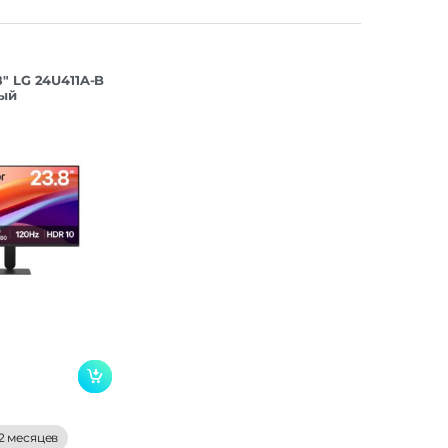
″ LG 24U411A-B
ный
2 месяцев