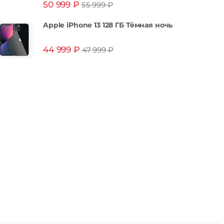
50 999
₽
55 999
₽
из 5
Apple iPhone 13 128 ГБ Тёмная ночь
44 999
₽
47 999
₽