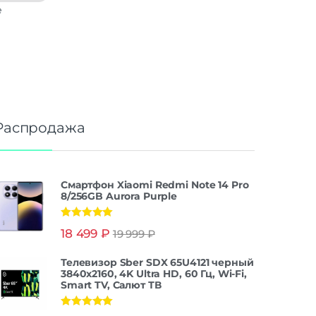
е
Распродажа
Смартфон Xiaomi Redmi Note 14 Pro
8/256GB Aurora Purple
Оценка
5.00
18 499
₽
19 999
₽
из 5
Телевизор Sber SDX 65U4121 черный
3840x2160, 4K Ultra HD, 60 Гц, Wi-Fi,
Smart TV, Салют ТВ
Оценка
5.00