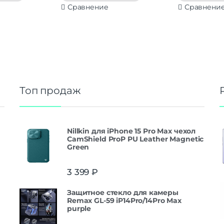
Сравнение
Сравнени
Топ продаж
Nillkin для iPhone 15 Pro Max чехол
CamShield ProP PU Leather Magnetic
Green
3 399
₽
Защитнoe cтекло для камеры
Remax GL-59 iP14Pro/14Pro Max
purple