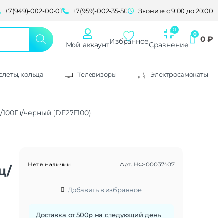
+7(949)-002-00-01
+7(959)-002-35-50
Звоните с 9:00 до 20:00
0
₽
Избранное
Мой аккаунт
Сравнение
слеты, кольца
Телевизоры
Электросамокаты
0/100Гц/черный (DF27F100)
Нет в наличии
Арт.
НФ-00037407
ц/
Добавить в избранное
Доставка от 500р на следующий день