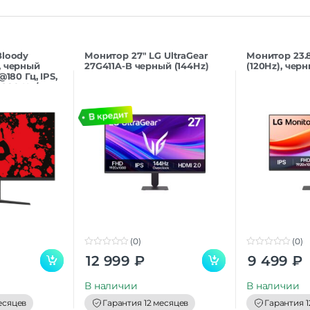
Bloody
Монитор 27″ LG UltraGear
Монитор 23.8
, черный
27G411A-B черный (144Hz)
(120Hz), чер
@180 Гц, IPS,
, 280 Кд/
(0)
(0)
0
0
12 999
₽
9 499
₽
o
o
u
u
t
t
В наличии
В наличии
o
o
f
f
есяцев
Гарантия 12 месяцев
Гарантия 1
5
5