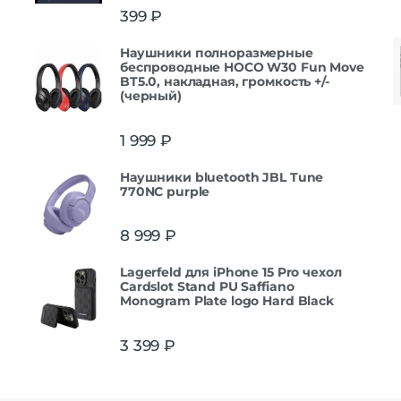
399
₽
Наушники полноразмерные
беспроводные HOCO W30 Fun Move
BT5.0, накладная, громкость +/-
(черный)
1 999
₽
Наушники bluetooth JBL Tune
770NC purple
8 999
₽
Lagerfeld для iPhone 15 Pro чехол
Cardslot Stand PU Saffiano
Monogram Plate logo Hard Black
3 399
₽