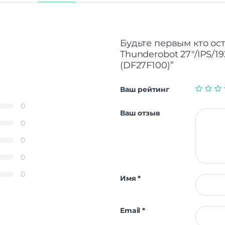
Будьте первым кто ос
Thunderobot 27″/IPS/1
(DF27F100)”
Ваш рейтинг
0
Ваш отзыв
0
0
0
0
Имя
*
Email
*