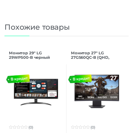
Похожие товары
Монитор 29″ LG
Монитор 27″ LG
29WP500-B черный
27GS60QC-B (QHD,
180Hz), изогнутый,
черный
(0)
(0)
0
0