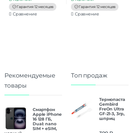
o
o
f
f
Гарантия 12 месяцев
Гарантия 12 месяцев
5
5
Сравнение
Сравнение
Рекомендуемые
Топ продаж
товары
Термопаста
Gembird
FreOn Ultra
Смартфон
GF-21-3, 3гр,
Apple iPhone
шприц
16 128 ГБ,
Dual: nano
SIM + eSIM,