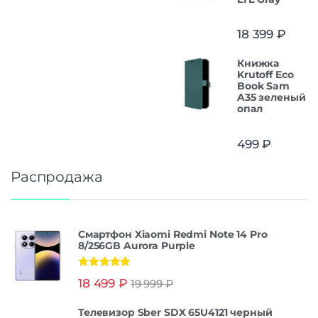
18 399
₽
Книжка
Krutoff Eco
Book Sam
A35 зеленый
опал
499
₽
Распродажа
Смартфон Xiaomi Redmi Note 14 Pro
8/256GB Aurora Purple
Оценка
5.00
18 499
₽
19 999
₽
из 5
Телевизор Sber SDX 65U4121 черный