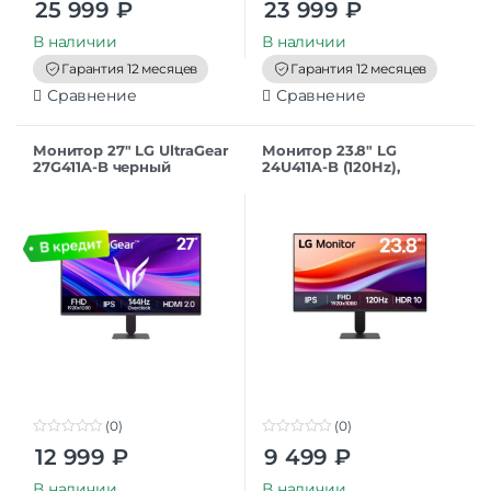
25 999
₽
23 999
₽
o
o
u
u
t
t
В наличии
В наличии
o
o
f
f
Гарантия 12 месяцев
Гарантия 12 месяцев
5
5
Сравнение
Сравнение
Монитор 27″ LG UltraGear
Монитор 23.8″ LG
27G411A-B черный
24U411A-B (120Hz),
(144Hz)
черный
(0)
(0)
0
0
12 999
₽
9 499
₽
o
o
u
u
t
t
В наличии
В наличии