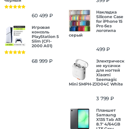
399
₽
черный
Накладка
Оценка
5.00
60 499
₽
Silicone Case
из 5
for iPhone 15
Pro без
Игровая
логотипа
консоль
серый
PlayStation 5
Slim (CFI-
2000 A01)
499
₽
Оценка
5.00
68 999
₽
Электрическ
из 5
ие кусачки
для ногтей
Xiaomi
Seemagic
Mini SMPH-ZJD04C White
3 799
₽
Планшет
Samsung
X135 Tab A11
8.7' 4/64GB
LTE Gray