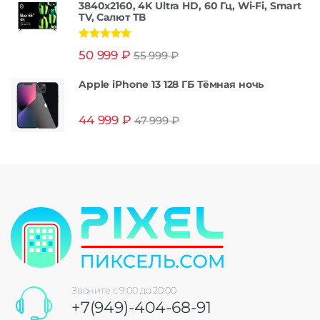
3840x2160, 4K Ultra HD, 60 Гц, Wi-Fi, Smart
TV, Салют ТВ
Оценка
5.00
50 999
₽
55 999
₽
из 5
Apple iPhone 13 128 ГБ Тёмная ночь
44 999
₽
47 999
₽
Звоните с 9:00 до 20:00
+7(949)-404-68-91