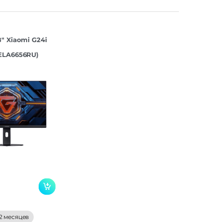
″ Xiaomi G24i
ELA6656RU)
2 месяцев