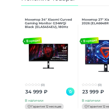
Монитор 34″ Xiaomi Curved
Монитор 27″ Xi
Gaming Monitor G34WQi
2026 (ELA6648R
Black (ELA5454EU), 180Hz
(0)
(0)
0
0
34 999
₽
23 999
₽
o
o
u
u
t
t
В наличии
В наличии
o
o
f
f
Гарантия 12 месяцев
Гарантия 12 м
5
5