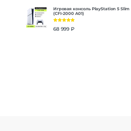
Игровая консоль PlayStation 5 Slim
(CFI-2000 A01)
Оценка
5.00
68 999
₽
из 5