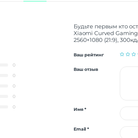
Будьте первым кто ост
Xiaomi Curved Gaming 
2560×1080 (21:9), 300кд
Ваш рейтинг
0
Ваш отзыв
0
0
0
0
Имя
*
Email
*