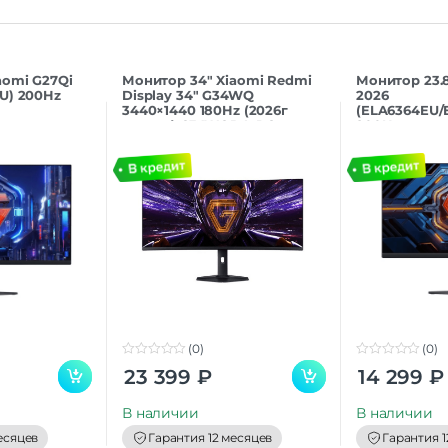
aomi G27Qi
Монитор 34″ Xiaomi Redmi
Монитор 23.8
U) 200Hz
Display 34″ G34WQ
2026
3440×1440 180Hz (2026г
(ELA6364EU/
версия) C34WQDA-RG
200Hz
(0)
(0)
0
0
23 399
₽
14 299
₽
o
o
u
u
t
t
В наличии
В наличии
o
o
f
f
есяцев
Гарантия 12 месяцев
Гарантия 1
5
5