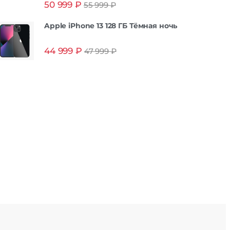
50 999
₽
55 999
₽
из 5
Apple iPhone 13 128 ГБ Тёмная ночь
44 999
₽
47 999
₽