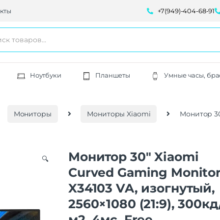
кты
+7(949)-404-68-91
Ноутбуки
Планшеты
Умные часы, бра
Мониторы
Мониторы Xiaomi
Монитор 30″
Монитор 30″ Xiaomi
🔍
Curved Gaming Monito
X34103 VA, изогнутый,
2560×1080 (21:9), 300кд
м2, 4мс, Free