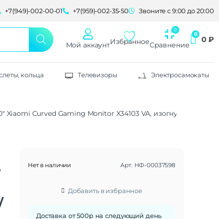
+7(949)-002-00-01
+7(959)-002-35-50
Звоните с 9:00 до 20:00
0
₽
Избранное
Мой аккаунт
Сравнение
слеты, кольца
Телевизоры
Электросамокаты
 Xiaomi Curved Gaming Monitor X34103 VA, изогнутый, 2560×1080
Нет в наличии
Арт.
НФ-00037598
r
Добавить в избранное
/
Доставка от 500р на следующий день