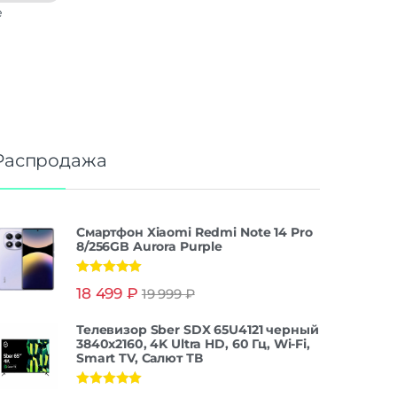
е
Распродажа
Смартфон Xiaomi Redmi Note 14 Pro
8/256GB Aurora Purple
Оценка
5.00
18 499
₽
19 999
₽
из 5
Телевизор Sber SDX 65U4121 черный
3840x2160, 4K Ultra HD, 60 Гц, Wi-Fi,
Smart TV, Салют ТВ
Оценка
5.00