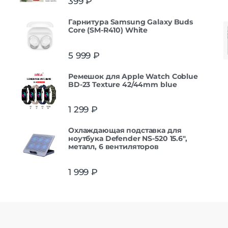
399
₽
Гарнитура Samsung Galaxy Buds
Core (SM-R410) White
5 999
₽
Ремешок для Apple Watch Coblue
BD-23 Texture 42/44mm blue
1 299
₽
Охлаждающая подставка для
ноутбука Defender NS-520 15.6",
металл, 6 вентиляторов
1 999
₽