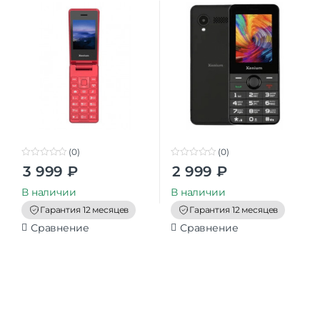
(0)
(0)
0
0
3 999
₽
2 999
₽
o
o
u
u
t
t
В наличии
В наличии
o
o
f
f
Гарантия 12 месяцев
Гарантия 12 месяцев
5
5
Сравнение
Сравнение