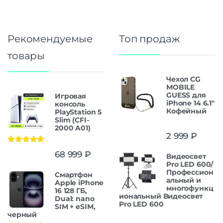
Рекомендуемые
Топ продаж
товары
Чехол CG
MOBILE
GUESS для
Игровая
iPhone 14 6.1"
консоль
Кофейный
PlayStation 5
Slim (CFI-
2000 A01)
2 999
₽
Оценка
5.00
68 999
₽
Видеосвет
из 5
Pro LED 600/
Профессион
Смартфон
альный и
Apple iPhone
многофункц
16 128 ГБ,
иональный Видеосвет
Dual: nano
Pro LED 600
SIM + eSIM,
черный