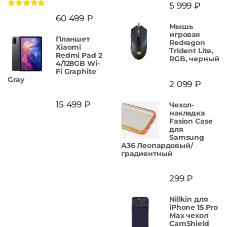
5 999
₽
Оценка
5.00
60 499
₽
из 5
Мышь
игровая
Планшет
Redragon
Xiaomi
Trident Lite,
Redmi Pad 2
RGB, черный
4/128GB Wi-
Fi Graphite
Gray
2 099
₽
15 499
₽
Чехол-
накладка
Fasion Case
для
Samsung
A36 Леопардовый/
градиентный
299
₽
Nillkin для
iPhone 15 Pro
Max чехол
CamShield