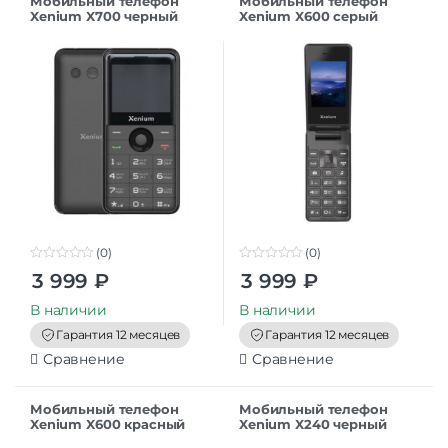
Мобильный телефон
Мобильный телефон
Xenium X700 черный
Xenium X600 серый
(0)
(0)
0
0
3 999
₽
3 999
₽
o
o
u
u
t
t
В наличии
В наличии
o
o
f
f
Гарантия 12 месяцев
Гарантия 12 месяцев
5
5
Сравнение
Сравнение
Мобильный телефон
Мобильный телефон
Xenium X600 красный
Xenium X240 черный