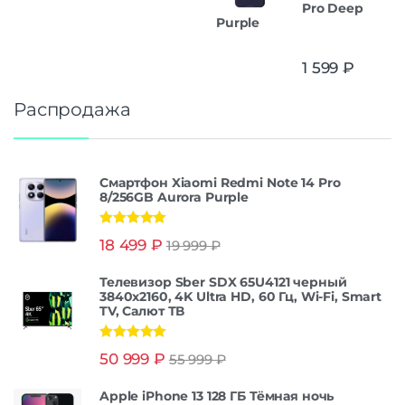
Pro Deep
Purple
1 599
₽
Распродажа
Смартфон Xiaomi Redmi Note 14 Pro
8/256GB Aurora Purple
Оценка
5.00
18 499
₽
19 999
₽
из 5
Телевизор Sber SDX 65U4121 черный
3840x2160, 4K Ultra HD, 60 Гц, Wi-Fi, Smart
TV, Салют ТВ
Оценка
5.00
50 999
₽
55 999
₽
из 5
Apple iPhone 13 128 ГБ Тёмная ночь