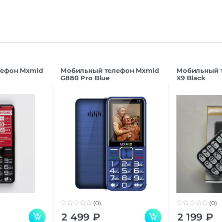
лефон Mxmid
Мобильный телефон Mxmid
Мобильный 
G880 Pro Blue
X9 Black
(0)
(0)
0
0
2 499
₽
2 199
₽
o
o