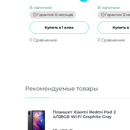
u
u
t
t
В наличии
В наличии
o
o
f
f
Гарантия 12 месяцев
Гарантия 12 м
5
5
Купить в 1 клик
Купить в 
Сравнение
Сравнение
Рекомендуемые товары
Планшет Xiaomi Redmi Pad 2
4/128GB Wi-Fi Graphite Gray