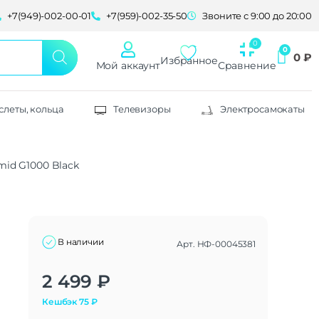
+7(949)-002-00-01
+7(959)-002-35-50
Звоните с 9:00 до 20:00
0
₽
Избранное
Мой аккаунт
Сравнение
слеты, кольца
Телевизоры
Электросамокаты
id G1000 Black
В наличии
Арт.
НФ-00045381
Alternative:
2 499
₽
Кешбэк
75
₽