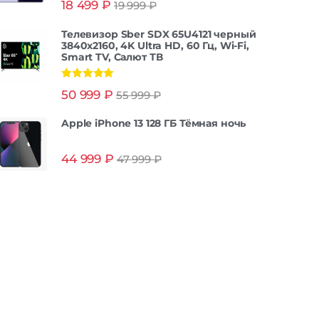
18 499
₽
19 999
₽
из 5
Телевизор Sber SDX 65U4121 черный
3840x2160, 4K Ultra HD, 60 Гц, Wi-Fi,
Smart TV, Салют ТВ
Оценка
5.00
50 999
₽
55 999
₽
из 5
Apple iPhone 13 128 ГБ Тёмная ночь
44 999
₽
47 999
₽