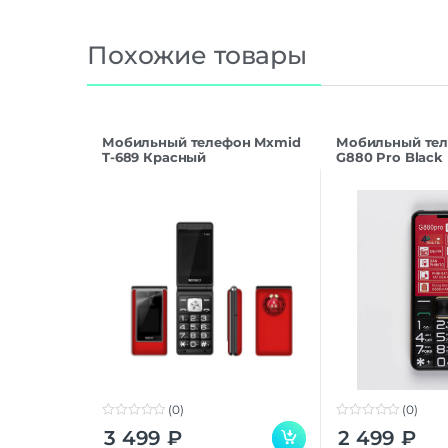
Похожие товары
Мобильный телефон Mxmid
Мобильный те
T-689 Красный
G880 Pro Black
(0)
(0)
0
0
3 499
₽
2 499
₽
o
o