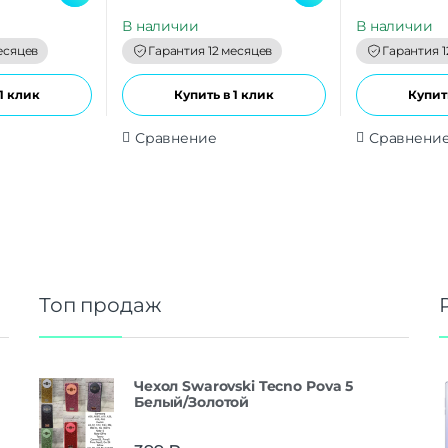
u
u
t
t
В наличии
В наличии
o
o
f
f
есяцев
Гарантия 12 месяцев
Гарантия 1
5
5
1 клик
Купить в 1 клик
Купить
Сравнение
Сравнени
Топ продаж
Чехол Swarovski Tecno Pova 5
Белый/Золотой