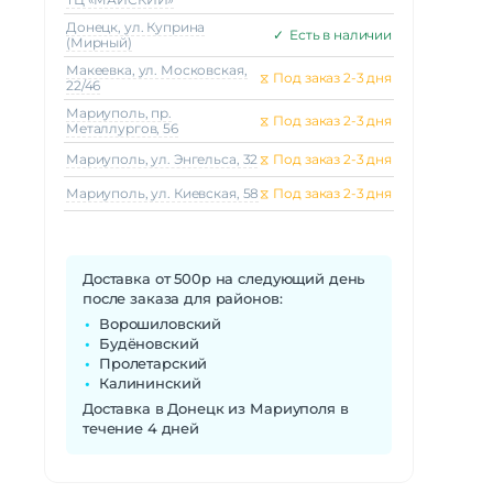
Донецк, ул. Куприна
✓
Есть в наличии
(Мирный)
Макеeвка, ул. Московская,
⧖
Под заказ 2-3 дня
22/46
Мариуполь, пр.
⧖
Под заказ 2-3 дня
Металлургов, 56
Мариуполь, ул. Энгельса, 32
⧖
Под заказ 2-3 дня
Мариуполь, ул. Киевская, 58
⧖
Под заказ 2-3 дня
Доставка от 500р на следующий день
после заказа для районов:
Ворошиловский
Будёновский
Пролетарский
Калининский
Доставка в Донецк из Мариуполя в
течение 4 дней