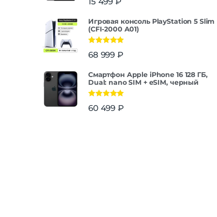
15 499
₽
Игровая консоль PlayStation 5 Slim
(CFI-2000 A01)
Оценка
5.00
68 999
₽
из 5
Смартфон Apple iPhone 16 128 ГБ,
Dual: nano SIM + eSIM, черный
Оценка
5.00
60 499
₽
из 5