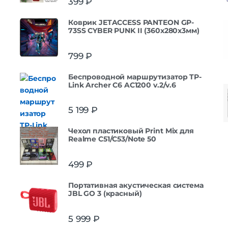
399
₽
Коврик JETACCESS PANTEON GP-
73SS CYBER PUNK II (360x280x3мм)
799
₽
Беспроводной маршрутизатор TP-
Link Archer C6 AC1200 v.2/v.6
5 199
₽
Чехол пластиковый Print Mix для
Realme C51/C53/Note 50
499
₽
Портативная акустическая система
JBL GO 3 (красный)
5 999
₽