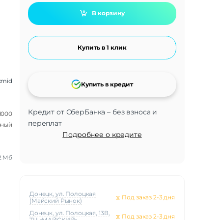
В корзину
Купить в 1 клик
xmid
Купить в кредит
Кредит от СберБанка – без взноса и
1000
переплат
рный
Подробнее о кредите
2 Мб
Донецк, ул. Полоцкая
⧖
Под заказ 2-3 дня
(Майский Рынок)
Донецк, ул. Полоцкая, 13В,
⧖
Под заказ 2-3 дня
ТЦ «МАЙСКИЙ»