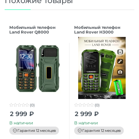
Похожие товары
Мобильный телефон
Мобильный телефон
Land Rover Q8000
Land Rover H3000
(Копия)
(Копия) Зеленый
(0)
(0)
0
0
2 999
₽
2 999
₽
o
o
u
u
t
t
В наличии
В наличии
o
o
f
f
Гарантия 12 месяцев
Гарантия 12 месяцев
5
5