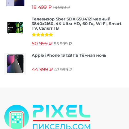
Оценка
5.00
18 499
₽
19 999
₽
из 5
Телевизор Sber SDX 65U4121 черный
3840x2160, 4K Ultra HD, 60 Гц, Wi-Fi, Smart
TV, Салют ТВ
Оценка
5.00
50 999
₽
55 999
₽
из 5
Apple iPhone 13 128 ГБ Тёмная ночь
44 999
₽
47 999
₽