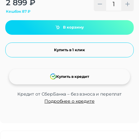
Alternative:
2 899
₽
Кешбэк
87
₽
В корзину
Купить в 1 клик
Купить в кредит
Кредит от СберБанка – без взноса и переплат
Подробнее о кредите