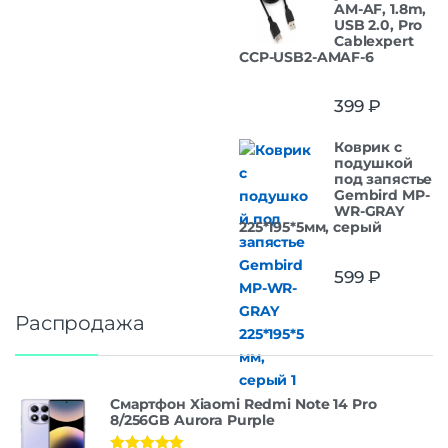
AM-AF, 1.8m,
USB 2.0, Pro
Cablexpert
CCP-USB2-AMAF-6
399
₽
Коврик с
подушкой
под запястье
Gembird MP-
WR-GRAY
225*195*5мм, серый
599
₽
Распродажа
Смартфон Xiaomi Redmi Note 14 Pro
8/256GB Aurora Purple