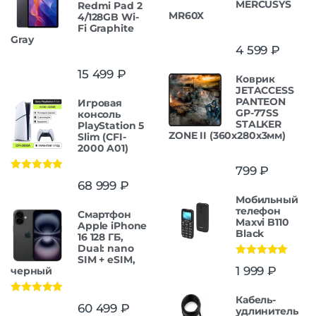
MERCUSYS
Redmi Pad 2
MR60X
4/128GB Wi-
Fi Graphite
Gray
4 599
₽
15 499
₽
Коврик
JETACCESS
PANTEON
Игровая
GP-77SS
консоль
STALKER
PlayStation 5
ZONE II (360x280x3мм)
Slim (CFI-
2000 A01)
799
₽
Оценка
5.00
68 999
₽
из 5
Мобильный
телефон
Смартфон
Maxvi B110
Apple iPhone
Black
16 128 ГБ,
Dual: nano
SIM + eSIM,
Оценка
5.00
1 999
₽
черный
из 5
Кабель-
Оценка
5.00
60 499
₽
удлинитель
из 5