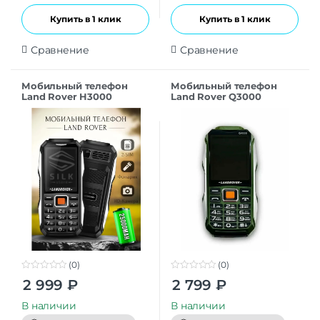
Купить в 1 клик
Купить в 1 клик
Сравнение
Сравнение
Мобильный телефон
Мобильный телефон
Land Rover H3000
Land Rover Q3000
(Копия) Черный
(Копия)
(0)
(0)
0
0
2 999
₽
2 799
₽
o
o
u
u
t
t
В наличии
В наличии
o
o