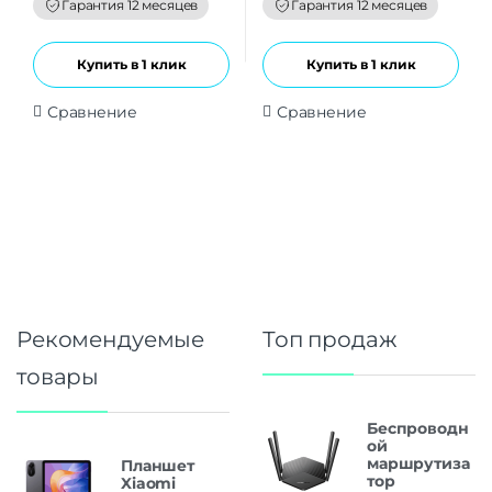
f
f
Гарантия 12 месяцев
Гарантия 12 месяцев
5
5
Купить в 1 клик
Купить в 1 клик
Сравнение
Сравнение
Рекомендуемые
Топ продаж
товары
Беспроводн
ой
маршрутиза
Планшет
тор
Xiaomi