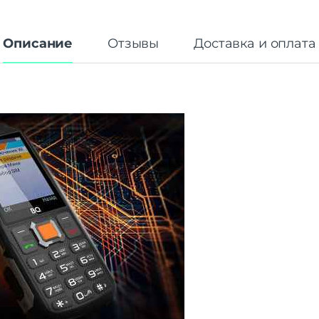
Аккумулятор
L
Емкость аккумулятора
4000
Описание
Отзывы
Доставка и оплата
Интерфейсы/разъемы
Тип разъема для зарядки
USB Ty
Выход на наушники
mini jack 3.
Беспроводные технологии
Версия Bluetooth
Дополнительно
Гарантия
12 мес