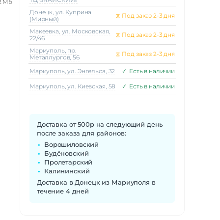
2 Мб
Донецк, ул. Куприна
⧖
Под заказ 2-3 дня
(Мирный)
Макеeвка, ул. Московская,
⧖
Под заказ 2-3 дня
2.4"
22/46
х320
Мариуполь, пр.
⧖
Под заказ 2-3 дня
TFT
Металлургов, 56
Мариуполь, ул. Энгельса, 32
✓
Есть в наличии
Мариуполь, ул. Киевская, 58
✓
Есть в наличии
 SIM
(LTE)
b/g/n
Доставка от 500р на следующий день
после заказа для районов:
isoc
Ворошиловский
Будёновский
 T127
Пролетарский
Калининский
Доставка в Донецк из Мариуполя в
1
течение 4 дней
3 МП