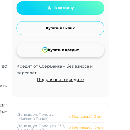
В корзину
Купить в 1 клик
Купить в кредит
Кредит от СберБанка – без взноса и
BQ
переплат
Подробнее о кредите
фляж
217 г
.9 мм
Донецк, ул. Полоцкая
⧖
Под заказ 2-3 дня
(Майский Рынок)
Донецк, ул. Полоцкая, 13В,
⧖
Под заказ 2-3 дня
ТЦ «МАЙСКИЙ»