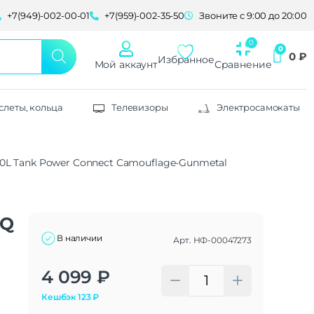
+7(949)-002-00-01
+7(959)-002-35-50
Звоните с 9:00 до 20:00
0
₽
Избранное
Мой аккаунт
Сравнение
слеты, кольца
Телевизоры
Электросамокаты
L Tank Power Connect Camouflage-Gunmetal
BQ
В наличии
Арт.
НФ-00047273
Alternative:
4 099
₽
Кешбэк
123
₽