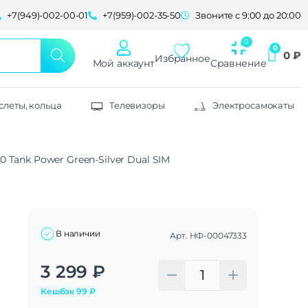
+7(949)-002-00-01
+7(959)-002-35-50
Звоните с 9:00 до 20:00
0
₽
Избранное
Мой аккаунт
Сравнение
слеты, кольца
Телевизоры
Электросамокаты
Tank Power Green-Silver Dual SIM
В наличии
Арт.
НФ-00047333
Alternative:
3 299
₽
Кешбэк
99
₽