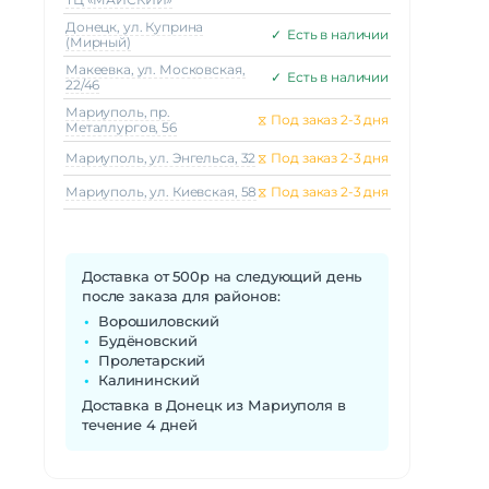
Донецк, ул. Куприна
✓
Есть в наличии
(Мирный)
Макеeвка, ул. Московская,
✓
Есть в наличии
22/46
Мариуполь, пр.
⧖
Под заказ 2-3 дня
Металлургов, 56
Мариуполь, ул. Энгельса, 32
⧖
Под заказ 2-3 дня
Мариуполь, ул. Киевская, 58
⧖
Под заказ 2-3 дня
Доставка от 500р на следующий день
после заказа для районов:
Ворошиловский
Будёновский
Пролетарский
Калининский
Доставка в Донецк из Мариуполя в
течение 4 дней