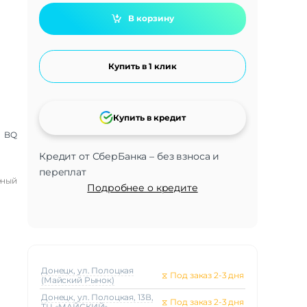
В корзину
Купить в 1 клик
Купить в кредит
BQ
Кредит от СберБанка – без взноса и
переплат
ёный
Подробнее о кредите
Донецк, ул. Полоцкая
⧖
Под заказ 2-3 дня
(Майский Рынок)
Донецк, ул. Полоцкая, 13В,
⧖
Под заказ 2-3 дня
ТЦ «МАЙСКИЙ»