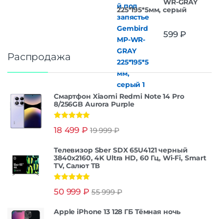
WR-GRAY
225*195*5мм, серый
599
₽
Распродажа
Смартфон Xiaomi Redmi Note 14 Pro
8/256GB Aurora Purple
Оценка
5.00
18 499
₽
19 999
₽
из 5
Телевизор Sber SDX 65U4121 черный
3840x2160, 4K Ultra HD, 60 Гц, Wi-Fi, Smart
TV, Салют ТВ
Оценка
5.00
50 999
₽
55 999
₽
из 5
Apple iPhone 13 128 ГБ Тёмная ночь