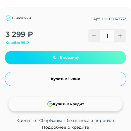
В наличии
Арт.
НФ-00047332
Alternative:
3 299
₽
Кешбэк
99
₽
В корзину
Купить в 1 клик
Купить в кредит
Кредит от СберБанка – без взноса и переплат
Подробнее о кредите