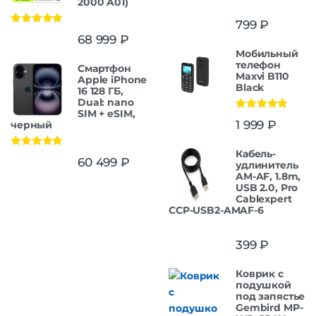
2000 A01)
799
₽
Оценка
5.00
68 999
₽
из 5
Мобильный
телефон
Смартфон
Maxvi B110
Apple iPhone
Black
16 128 ГБ,
Dual: nano
SIM + eSIM,
Оценка
5.00
1 999
₽
черный
из 5
Кабель-
Оценка
5.00
60 499
₽
удлинитель
из 5
AM-AF, 1.8m,
USB 2.0, Pro
Cablexpert
CCP-USB2-AMAF-6
399
₽
Коврик с
подушкой
под запястье
Gembird MP-