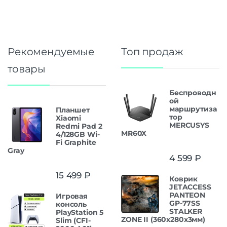
Рекомендуемые
Топ продаж
товары
Беспроводн
ой
маршрутиза
Планшет
тор
Xiaomi
MERCUSYS
Redmi Pad 2
MR60X
4/128GB Wi-
Fi Graphite
Gray
4 599
₽
15 499
₽
Коврик
JETACCESS
PANTEON
Игровая
GP-77SS
консоль
STALKER
PlayStation 5
ZONE II (360x280x3мм)
Slim (CFI-