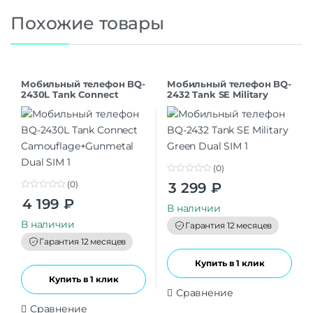
Похожие товары
Мобильный телефон BQ-
Мобильный телефон BQ-
2430L Tank Connect
2432 Tank SE Military
Camouflage+Gunmetal
Green Dual SIM
Dual SIM
(0)
0
(0)
3 299
₽
o
0
u
4 199
₽
o
t
В наличии
u
o
t
В наличии
f
Гарантия 12 месяцев
o
5
f
Гарантия 12 месяцев
5
Купить в 1 клик
Купить в 1 клик
Сравнение
Сравнение