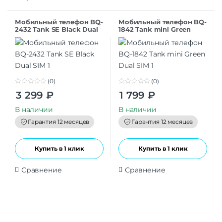
Мобильный телефон BQ-
Мобильный телефон BQ-
2432 Tank SE Black Dual
1842 Tank mini Green
SIM
Dual SIM
(0)
(0)
0
0
3 299
₽
1 799
₽
o
o
u
u
t
t
В наличии
В наличии
o
o
f
f
Гарантия 12 месяцев
Гарантия 12 месяцев
5
5
Купить в 1 клик
Купить в 1 клик
Сравнение
Сравнение