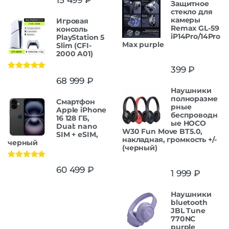
Защитнoe
cтекло для
камеры
Игровая
Remax GL-59
консоль
iP14Pro/14Pro
PlayStation 5
Max purple
Slim (CFI-
2000 A01)
399
₽
Оценка
5.00
68 999
₽
из 5
Наушники
полноразме
Смартфон
рные
Apple iPhone
беспроводн
16 128 ГБ,
ые HOCO
Dual: nano
W30 Fun Move BT5.0,
SIM + eSIM,
накладная, громкость +/-
черный
(черный)
Оценка
5.00
60 499
₽
1 999
₽
из 5
Наушники
bluetooth
JBL Tune
770NC
purple