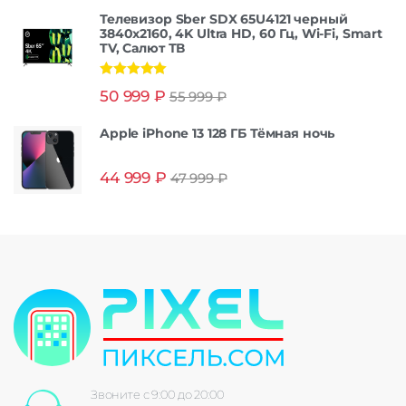
Телевизор Sber SDX 65U4121 черный
3840x2160, 4K Ultra HD, 60 Гц, Wi-Fi, Smart
TV, Салют ТВ
Оценка
5.00
50 999
₽
55 999
₽
из 5
Apple iPhone 13 128 ГБ Тёмная ночь
44 999
₽
47 999
₽
Звоните с 9:00 до 20:00