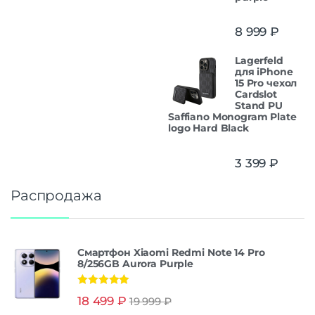
8 999
₽
Lagerfeld
для iPhone
15 Pro чехол
Cardslot
Stand PU
Saffiano Monogram Plate
logo Hard Black
3 399
₽
Распродажа
Смартфон Xiaomi Redmi Note 14 Pro
8/256GB Aurora Purple
Оценка
5.00
18 499
₽
19 999
₽
из 5