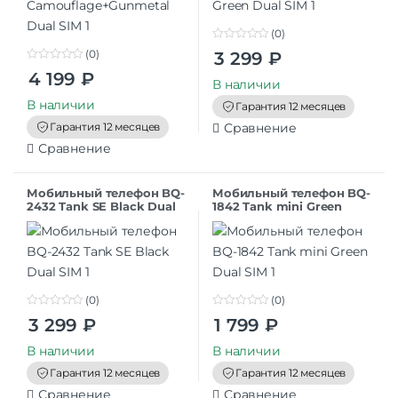
(0)
0
(0)
3 299
₽
o
0
u
4 199
₽
o
t
В наличии
u
o
t
В наличии
f
Гарантия 12 месяцев
o
5
f
Гарантия 12 месяцев
Сравнение
5
Сравнение
Мобильный телефон BQ-
Мобильный телефон BQ-
2432 Tank SE Black Dual
1842 Tank mini Green
SIM
Dual SIM
(0)
(0)
0
0
3 299
₽
1 799
₽
o
o
u
u
t
t
В наличии
В наличии
o
o
f
f
Гарантия 12 месяцев
Гарантия 12 месяцев
5
5
Сравнение
Сравнение