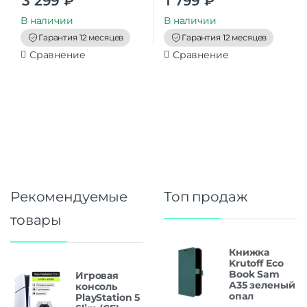
3 299
₽
1 799
₽
o
o
u
u
t
t
В наличии
В наличии
o
o
f
f
Гарантия 12 месяцев
Гарантия 12 месяцев
5
5
Сравнение
Сравнение
Рекомендуемые
Топ продаж
товары
Книжка
Krutoff Eco
Book Sam
Игровая
A35 зеленый
консоль
опал
PlayStation 5