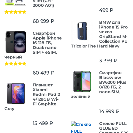
Slim (CFI-
2000 A01)
499
₽
Оценка
5.00
68 999
₽
BMW для
из 5
iPhone 15 Pro
чехол
Смартфон
GripStand M-
Apple iPhone
Collection PU
16 128 ГБ,
Tricolor line Hard Navy
Dual: nano
SIM + eSIM,
черный
3 399
₽
Оценка
5.00
60 499
₽
Смартфон
из 5
Blackview
BV6200 Plus
Планшет
8/128 ГБ, 2
Xiaomi
nano SIM,
Redmi Pad 2
зелёный
4/128GB Wi-
Fi Graphite
Gray
14 999
₽
15 499
₽
Стекло FULL
GLUE 6D
Samsung S26