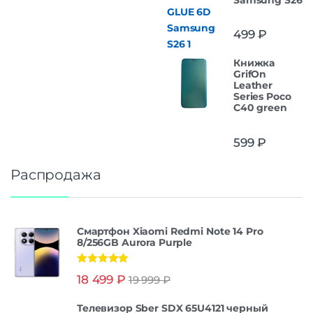
499
₽
Книжка
GrifOn
Leather
Series Poco
C40 green
599
₽
Распродажа
Смартфон Xiaomi Redmi Note 14 Pro
8/256GB Aurora Purple
Оценка
5.00
18 499
₽
19 999
₽
из 5
Телевизор Sber SDX 65U4121 черный