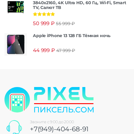
3840x2160, 4K Ultra HD, 60 Гц, Wi-Fi, Smart
TV, Салют ТВ
Оценка
5.00
50 999
₽
55 999
₽
из 5
Apple iPhone 13 128 ГБ Тёмная ночь
44 999
₽
47 999
₽
Звоните с 9:00 до 20:00
+7(949)-404-68-91