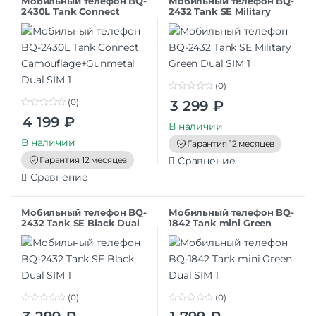
Мобильный телефон BQ-
Мобильный телефон BQ-
2430L Tank Connect
2432 Tank SE Military
Camouflage+Gunmetal
Green Dual SIM
Dual SIM
(0)
0
(0)
3 299
₽
o
0
u
4 199
₽
o
t
В наличии
u
o
t
В наличии
f
Гарантия 12 месяцев
o
5
f
Гарантия 12 месяцев
Сравнение
5
Сравнение
Мобильный телефон BQ-
Мобильный телефон BQ-
2432 Tank SE Black Dual
1842 Tank mini Green
SIM
Dual SIM
(0)
(0)
0
0