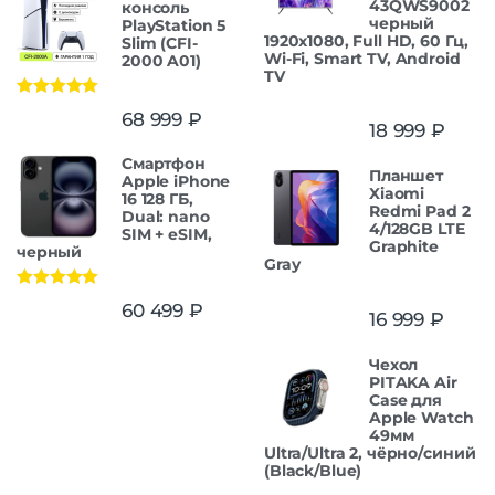
43QWS9002
консоль
черный
PlayStation 5
1920x1080, Full HD, 60 Гц,
Slim (CFI-
Wi-Fi, Smart TV, Android
2000 A01)
TV
Оценка
5.00
68 999
₽
из 5
18 999
₽
Смартфон
Планшет
Apple iPhone
Xiaomi
16 128 ГБ,
Redmi Pad 2
Dual: nano
4/128GB LTE
SIM + eSIM,
Graphite
черный
Gray
Оценка
5.00
60 499
₽
16 999
₽
из 5
Чехол
PITAKA Air
Case для
Apple Watch
49мм
Ultra/Ultra 2, чёрно/синий
(Black/Blue)