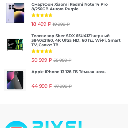
Смартфон Xiaomi Redmi Note 14 Pro
8/256GB Aurora Purple
Оценка
5.00
18 499
₽
19 999
₽
из 5
Телевизор Sber SDX 65U4121 черный
3840x2160, 4K Ultra HD, 60 Гц, Wi-Fi, Smart
TV, Салют ТВ
Оценка
5.00
50 999
₽
55 999
₽
из 5
Apple iPhone 13 128 ГБ Тёмная ночь
44 999
₽
47 999
₽