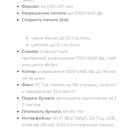
Формат:
A4
(210×297
мм).
Разрешение
печати:
до
5760
×
1440
dpi.
Скорость
печати
(A4):
чёрно‑белая:
до
33
стр./мин;
цветная:
до
15
стр./мин.
Сканер:
планшетный/
протяжный,
разрешение
1200
×
2400
dpi,
глуб
ина
цвета
48
бит.
Копир:
разрешение
1200
×
2400
dpi,
до
99
коп
ий
за
цикл.
Факс:
PC
Fax,
память
на
100
страниц,
скорост
ь
передачи
до
33,6
кбит/с.
Подача
бумаги:
автоподача
оригиналов
на
3
0
листов.
Плотность
бумаги:
64–90
г/м².
Интерфейсы:
Wi‑Fi
(802.11b/g/n,
2,4
ГГц),
USB,
Ethernet
(RJ‑45),
2×RJ‑11
(телефонная
линия).