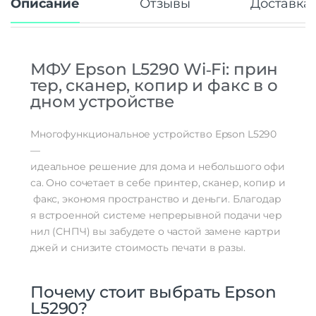
Описание
Отзывы
Доставка 
МФУ
Epson
L5290
Wi‑Fi:
прин
тер,
сканер,
копир
и
факс
в
о
дном
устройстве
Многофункциональное
устройство
Epson
L5290
—
идеальное
решение
для
дома
и
небольшого
офи
са.
Оно
сочетает
в
себе
принтер,
сканер,
копир
и
факс,
экономя
пространство
и
деньги.
Благодар
я
встроенной
системе
непрерывной
подачи
чер
нил
(СНПЧ)
вы
забудете
о
частой
замене
картри
джей
и
снизите
стоимость
печати
в
разы.
Почему
стоит
выбрать
Epson
L5290?