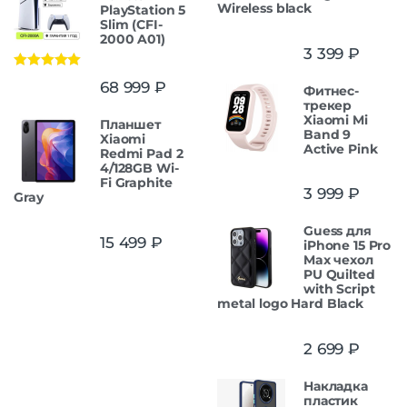
Wireless black
PlayStation 5
Slim (CFI-
2000 A01)
3 399
₽
Оценка
5.00
68 999
₽
Фитнес-
из 5
трекер
Xiaomi Mi
Планшет
Band 9
Xiaomi
Active Pink
Redmi Pad 2
4/128GB Wi-
Fi Graphite
3 999
₽
Gray
Guess для
15 499
₽
iPhone 15 Pro
Max чехол
PU Quilted
with Script
metal logo Hard Black
2 699
₽
Накладка
пластик