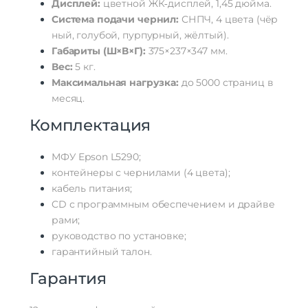
Дисплей:
цветной
ЖК‑дисплей,
1,45
дюйма.
Система
подачи
чернил:
СНПЧ,
4
цвета
(чёр
ный,
голубой,
пурпурный,
жёлтый).
Габариты
(Ш×В×Г):
375×237×347
мм.
Вес:
5
кг.
Максимальная
нагрузка:
до
5000
страниц
в
месяц.
Комплектация
МФУ
Epson
L5290;
контейнеры
с
чернилами
(4
цвета);
кабель
питания;
CD
с
программным
обеспечением
и
драйве
рами;
руководство
по
установке;
гарантийный
талон.
Гарантия