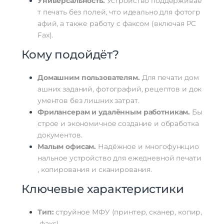
Универсальность.
Устройство
поддерживае
т
печать
без
полей,
что
идеально
для
фотогр
афий,
а
также
работу
с
факсом
(включая
PC
Fax).
Кому
подойдёт?
Домашним
пользователям.
Для
печати
дом
ашних
заданий,
фотографий,
рецептов
и
док
ументов
без
лишних
затрат.
Фрилансерам
и
удалённым
работникам.
Бы
строе
и
экономичное
создание
и
обработка
документов.
Малым
офисам.
Надёжное
и
многофункцио
нальное
устройство
для
ежедневной
печати
,
копирования
и
сканирования.
Ключевые
характеристики
Тип:
струйное
МФУ
(принтер,
сканер,
копир,
факс).