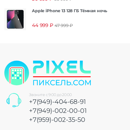
из 5
Apple iPhone 13 128 ГБ Тёмная ночь
44 999
₽
47 999
₽
Звоните с 9:00 до 20:00
+7(949)-404-68-91
+7(949)-002-00-01
+7(959)-002-35-50