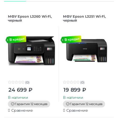
МФУ Epson L3260 Wi-Fi,
МФУ Epson L3251 Wi-Fi,
черный
черный
(C11CJ66414/C11CJ66507/C1
1CJ66408)
(0)
(0)
0
0
24 699
₽
19 899
₽
o
o
u
u
t
t
В наличии
В наличии
o
o
f
f
Гарантия 12 месяцев
Гарантия 12 месяцев
5
5
Сравнение
Сравнение