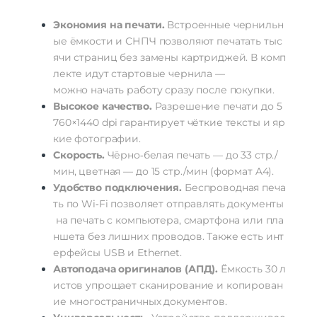
Экономия
на
печати.
Встроенные
чернильн
ые
ёмкости
и
СНПЧ
позволяют
печатать
тыс
ячи
страниц
без
замены
картриджей.
В
комп
лекте
идут
стартовые
чернила
—
можно
начать
работу
сразу
после
покупки.
Высокое
качество.
Разрешение
печати
до
5
760
×
1440
dpi
гарантирует
чёткие
тексты
и
яр
кие
фотографии.
Скорость.
Чёрно‑белая
печать
— до
33
стр./
мин,
цветная
— до
15
стр./мин
(формат
A4).
Удобство
подключения.
Беспроводная
печа
ть
по
Wi‑Fi
позволяет
отправлять
документы
на
печать
с
компьютера,
смартфона
или
пла
ншета
без
лишних
проводов.
Также
есть
инт
ерфейсы
USB
и
Ethernet.
Автоподача
оригиналов
(АПД).
Ёмкость
30
л
истов
упрощает
сканирование
и
копирован
ие
многостраничных
документов.