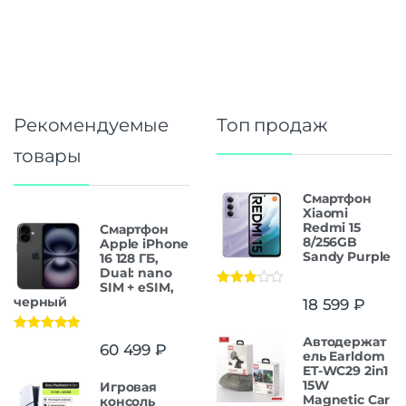
Рекомендуемые
Топ продаж
товары
Смартфон
Xiaomi
Redmi 15
Смартфон
8/256GB
Apple iPhone
Sandy Purple
16 128 ГБ,
Dual: nano
SIM + eSIM,
Оценка
черный
18 599
₽
3.00
из
5
Автодержат
Оценка
5.00
60 499
₽
из 5
ель Earldom
ET-WC29 2in1
15W
Игровая
Magnetic Car
консоль