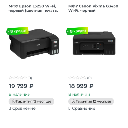
МФУ Epson L3250 Wi-Fi,
МФУ Canon Pixma G3430
черный (цветная печать,
Wi-Fi, черный
A4, 5760×1440 dpi, ч/б –
10 стр/мин (А4), USB, Wi-
Fi,
(0)
(0)
0
0
19 799
₽
18 999
₽
o
o
u
u
t
t
В наличии
В наличии
o
o
f
f
Гарантия 12 месяцев
Гарантия 12 месяцев
5
5
Сравнение
Сравнение