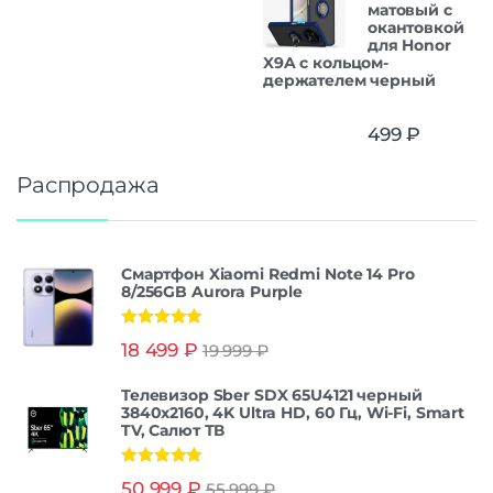
матовый с
окантовкой
для Honor
X9A с кольцом-
держателем черный
499
₽
Распродажа
Смартфон Xiaomi Redmi Note 14 Pro
8/256GB Aurora Purple
Оценка
5.00
18 499
₽
19 999
₽
из 5
Телевизор Sber SDX 65U4121 черный
3840x2160, 4K Ultra HD, 60 Гц, Wi-Fi, Smart
TV, Салют ТВ
Оценка
5.00
50 999
₽
55 999
₽