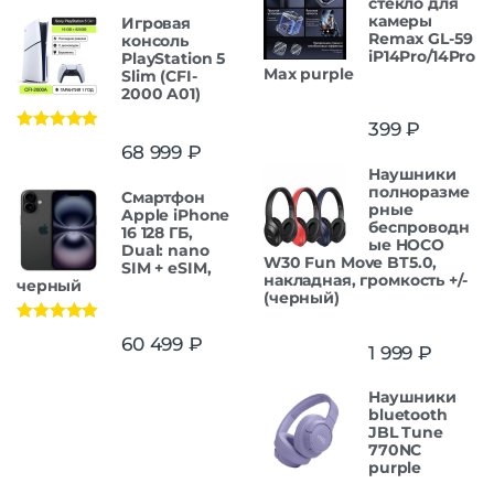
cтекло для
камеры
Игровая
Remax GL-59
консоль
iP14Pro/14Pro
PlayStation 5
Max purple
Slim (CFI-
2000 A01)
399
₽
Оценка
5.00
68 999
₽
из 5
Наушники
полноразме
Смартфон
рные
Apple iPhone
беспроводн
16 128 ГБ,
ые HOCO
Dual: nano
W30 Fun Move BT5.0,
SIM + eSIM,
накладная, громкость +/-
черный
(черный)
Оценка
5.00
60 499
₽
1 999
₽
из 5
Наушники
bluetooth
JBL Tune
770NC
purple