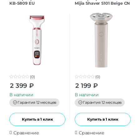
KB-5809 EU
Mijia Shaver S101 Beige CN
(0)
(0)
0
0
2 399
₽
2 199
₽
o
o
u
u
t
t
В наличии
В наличии
o
o
f
f
Гарантия 12 месяцев
Гарантия 12 месяцев
5
5
Купить в 1 клик
Купить в 1 клик
Сравнение
Сравнение