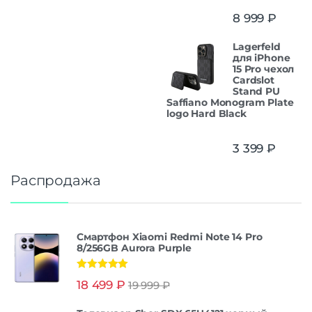
8 999
₽
Lagerfeld
для iPhone
15 Pro чехол
Cardslot
Stand PU
Saffiano Monogram Plate
logo Hard Black
3 399
₽
Распродажа
Смартфон Xiaomi Redmi Note 14 Pro
8/256GB Aurora Purple
Оценка
5.00
18 499
₽
19 999
₽
из 5