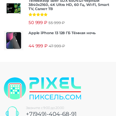
Телевизор Sber SDX 65U4121 черный
3840x2160, 4K Ultra HD, 60 Гц, Wi-Fi, Smart
TV, Салют ТВ
Оценка
5.00
50 999
₽
55 999
₽
из 5
Apple iPhone 13 128 ГБ Тёмная ночь
44 999
₽
47 999
₽
Звоните с 9:00 до 20:00
+7(949)-404-68-91