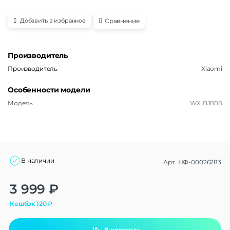
Сравнение
Добавить в избранное
Производитель
Производитель
Xiaomi
Особенности модели
Модель
WX‑BJ808
В наличии
Арт.
НФ-00026283
Alternative:
3 999
₽
Кешбэк
120
₽
В корзину