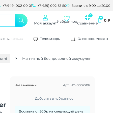
+7(949)-002-00-01
+7(959)-002-35-50
Звоните с 9:00 до 20:00
0
₽
Избранное
Мой аккаунт
Сравнение
слеты, кольца
Телевизоры
Электросамокаты
aomi
Магнитный беспроводной аккумулятор Xiaomi Ma
Нет в наличии
Арт.
НФ-00027192
Добавить в избранное
er
e
Доставка от 500р на следующий день