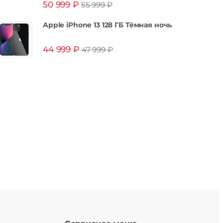
50 999
₽
55 999
₽
из 5
Apple iPhone 13 128 ГБ Тёмная ночь
44 999
₽
47 999
₽