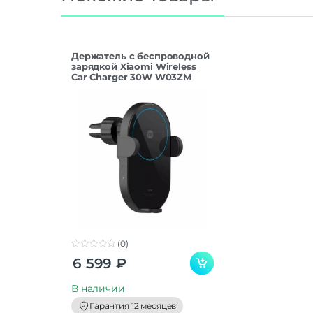
Держатель с беспроводной
зарядкой Xiaomi Wireless
Car Charger 30W W03ZM
(0)
0
6 599
₽
o
u
t
В наличии
o
f
Гарантия 12 месяцев
5