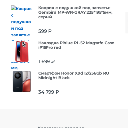
Коврик с подушкой под запястье
Gembird MP-WR-GRAY 225*195*5мм,
серый
599
₽
Накладка Piblue PL-52 Magsafe Case
iP15Pro red
1 699
₽
Смартфон Honor X9d 12/256Gb RU
Midnight Black
34 799
₽