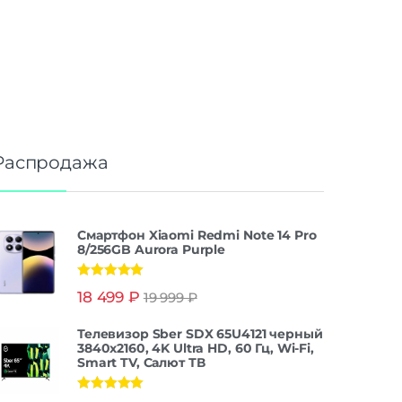
Распродажа
Смартфон Xiaomi Redmi Note 14 Pro
8/256GB Aurora Purple
Оценка
5.00
18 499
₽
19 999
₽
из 5
Телевизор Sber SDX 65U4121 черный
3840x2160, 4K Ultra HD, 60 Гц, Wi-Fi,
Smart TV, Салют ТВ
Оценка
5.00