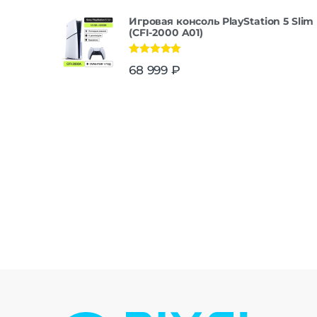
Игровая консоль PlayStation 5 Slim
(CFI-2000 A01)
Оценка
5.00
68 999
₽
из 5