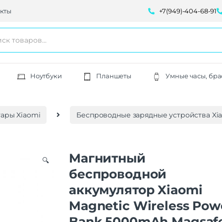
кты
+7(949)-404-68-91
Ноутбуки
Планшеты
Умные часы, бра
ары Xiaomi
Беспроводные зарядные устройства Xi
Магнитный
🔍
беспроводной
аккумулятор Xiaomi
Magnetic Wireless Pow
Bank 5000mAh Magsaf