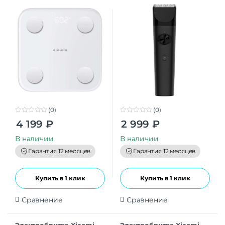
EU
(0)
(0)
0
0
4 199
₽
2 999
₽
o
o
u
u
t
t
В наличии
В наличии
o
o
f
f
Гарантия 12 месяцев
Гарантия 12 месяцев
5
5
Купить в 1 клик
Купить в 1 клик
Сравнение
Сравнение
Электробритва Xiaomi
Электробритва Xiaomi