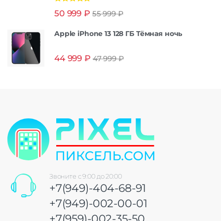
Оценка
5.00
50 999
₽
55 999
₽
из 5
Apple iPhone 13 128 ГБ Тёмная ночь
44 999
₽
47 999
₽
Звоните с 9:00 до 20:00
+7(949)-404-68-91
+7(949)-002-00-01
+7(959)-002-35-50