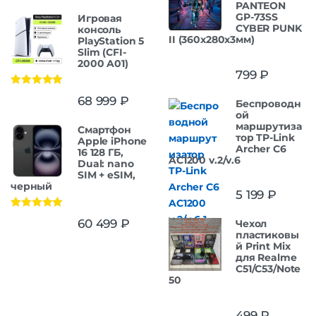
PANTEON
GP-73SS
Игровая
CYBER PUNK
консоль
II (360x280x3мм)
PlayStation 5
Slim (CFI-
2000 A01)
799
₽
Оценка
5.00
68 999
₽
Беспроводн
из 5
ой
маршрутиза
Смартфон
тор TP-Link
Apple iPhone
Archer C6
16 128 ГБ,
AC1200 v.2/v.6
Dual: nano
SIM + eSIM,
черный
5 199
₽
Оценка
5.00
60 499
₽
Чехол
из 5
пластиковы
й Print Mix
для Realme
C51/C53/Note
50
499
₽