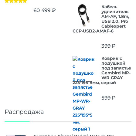
Кабель-
Оценка
5.00
60 499
₽
удлинитель
из 5
AM-AF, 1.8m,
USB 2.0, Pro
Cablexpert
CCP-USB2-AMAF-6
399
₽
Коврик с
подушкой
под запястье
Gembird MP-
WR-GRAY
225*195*5мм, серый
599
₽
Распродажа