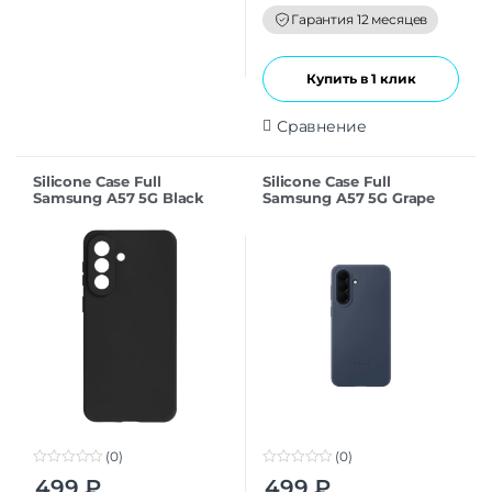
o
f
Гарантия 12 месяцев
5
Купить в 1 клик
Сравнение
Silicone Case Full
Silicone Case Full
Samsung A57 5G Black
Samsung A57 5G Grape
(0)
(0)
0
0
499
₽
499
₽
o
o