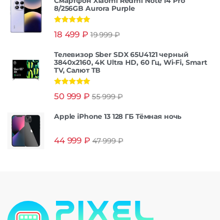
Смартфон Xiaomi Redmi Note 14 Pro
8/256GB Aurora Purple
Оценка
5.00
18 499
₽
19 999
₽
из 5
Телевизор Sber SDX 65U4121 черный
3840x2160, 4K Ultra HD, 60 Гц, Wi-Fi, Smart
TV, Салют ТВ
Оценка
5.00
50 999
₽
55 999
₽
из 5
Apple iPhone 13 128 ГБ Тёмная ночь
44 999
₽
47 999
₽