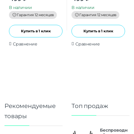
u
u
t
t
В наличии
В наличии
o
o
f
f
Гарантия 12 месяцев
Гарантия 12 месяцев
5
5
Купить в 1 клик
Купить в 1 клик
Сравнение
Сравнение
Рекомендуемые
Топ продаж
товары
Беспроводн