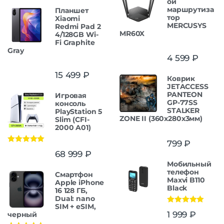
ой
маршрутиза
Планшет
тор
Xiaomi
MERCUSYS
Redmi Pad 2
MR60X
4/128GB Wi-
Fi Graphite
Gray
4 599
₽
15 499
₽
Коврик
JETACCESS
PANTEON
Игровая
GP-77SS
консоль
STALKER
PlayStation 5
ZONE II (360x280x3мм)
Slim (CFI-
2000 A01)
799
₽
Оценка
5.00
68 999
₽
из 5
Мобильный
телефон
Смартфон
Maxvi B110
Apple iPhone
Black
16 128 ГБ,
Dual: nano
SIM + eSIM,
Оценка
5.00
1 999
₽
черный
из 5