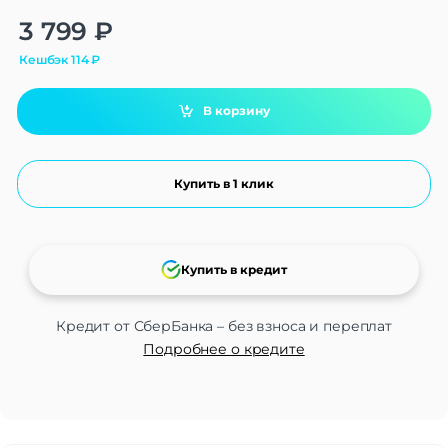
Alternative:
3 799
₽
Кешбэк
114
₽
В корзину
Купить в 1 клик
Купить в кредит
Кредит от СберБанка – без взноса и переплат
Подробнее о кредите