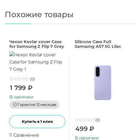
Похожие товары
Чехол Kevlar cover Case
Silicone Case Full
for Samsung Z Flip 7 Grey
Samsung A57 5G Lilac
(0)
0
1 799
₽
o
u
t
В наличии
o
f
Гарантия 12 месяцев
5
(0)
Купить в 1 клик
0
499
₽
o
u
Сравнение
t
В наличии