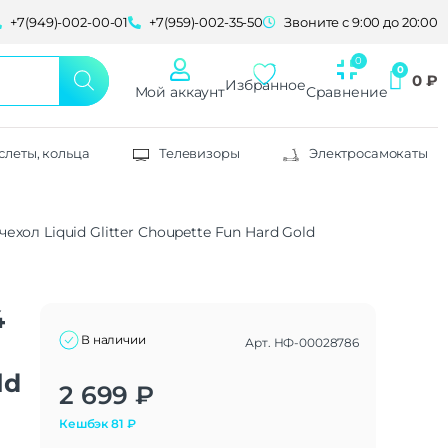
+7(949)-002-00-01
+7(959)-002-35-50
Звоните с 9:00 до 20:00
0
₽
Избранное
Мой аккаунт
Сравнение
слеты, кольца
Телевизоры
Электросамокаты
 чехол Liquid Glitter Choupette Fun Hard Gold
4
В наличии
Арт.
НФ-00028786
ld
Alternative:
2 699
₽
Кешбэк
81
₽