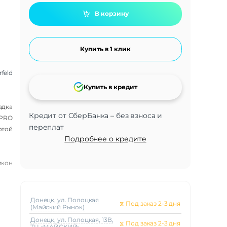
В корзину
Купить в 1 клик
rfeld
Купить в кредит
адка
Кредит от СберБанка – без взноса и
 PRO
переплат
отой
Подробнее о кредите
икон
Донецк, ул. Полоцкая
⧖
Под заказ 2-3 дня
(Майский Рынок)
Донецк, ул. Полоцкая, 13В,
⧖
Под заказ 2-3 дня
ТЦ «МАЙСКИЙ»