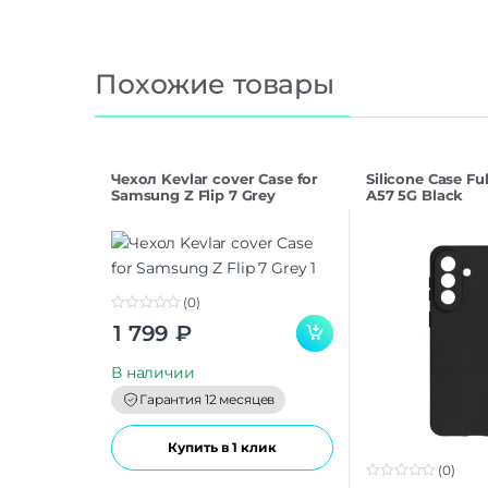
Похожие товары
Чехол Kevlar cover Case for
Silicone Case F
Samsung Z Flip 7 Grey
A57 5G Black
(0)
0
1 799
₽
o
u
t
В наличии
o
f
Гарантия 12 месяцев
5
Купить в 1 клик
(0)