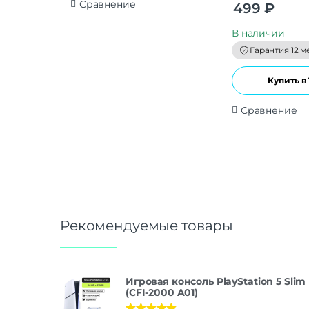
0
Сравнение
499
₽
o
u
t
В наличии
o
f
Гарантия 12 м
5
Купить в 
Сравнение
Рекомендуемые товары
Игровая консоль PlayStation 5 Slim
(CFI-2000 A01)