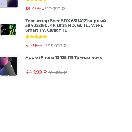
Оценка
5.00
18 499
₽
19 999
₽
из 5
Телевизор Sber SDX 65U4121 черный
3840x2160, 4K Ultra HD, 60 Гц, Wi-Fi,
Smart TV, Салют ТВ
Оценка
5.00
50 999
₽
55 999
₽
из 5
Apple iPhone 13 128 ГБ Тёмная ночь
44 999
₽
47 999
₽