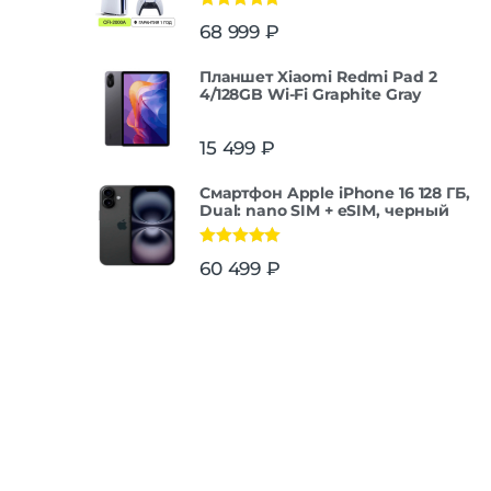
Оценка
5.00
68 999
₽
из 5
Планшет Xiaomi Redmi Pad 2
4/128GB Wi-Fi Graphite Gray
15 499
₽
Смартфон Apple iPhone 16 128 ГБ,
Dual: nano SIM + eSIM, черный
Оценка
5.00
60 499
₽
из 5