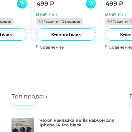
0
0
499
₽
499
₽
o
o
u
u
t
t
В наличии
В наличии
o
o
f
f
есяцев
Гарантия 12 месяцев
Гарантия 1
5
5
1 клик
Купить в 1 клик
Купить
Сравнение
Сравнени
Топ продаж
Чехол накладка Berila карбон для
Iphone 14 Pro black