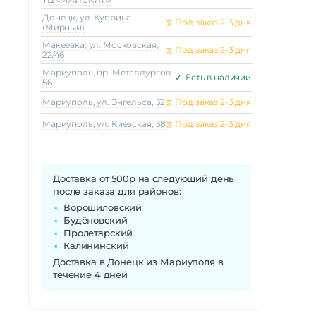
Донецк, ул. Куприна
⧖
Под заказ 2-3 дня
(Мирный)
Макеeвка, ул. Московская,
⧖
Под заказ 2-3 дня
22/46
Мариуполь, пр. Металлургов,
✓
Есть в наличии
56
Мариуполь, ул. Энгельса, 32
⧖
Под заказ 2-3 дня
Мариуполь, ул. Киевская, 58
⧖
Под заказ 2-3 дня
Доставка от 500р на следующий день
после заказа для районов:
Ворошиловский
Будёновский
Пролетарский
Калининский
Доставка в Донецк из Мариуполя в
течение 4 дней