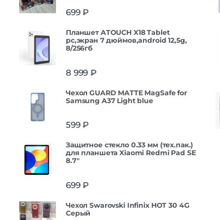
699
₽
Планшет ATOUCH X18 Tablet
pc,экран 7 дюймов,android 12,5g,
8/256гб
8 999
₽
Чехол GUARD MATTE MagSafe for
Samsung A37 Light blue
599
₽
Защитное стекло 0.33 мм (тех.пак.)
для планшета Xiaomi Redmi Pad SE
8.7"
699
₽
Чехол Swarovski Infinix HOT 30 4G
Серый