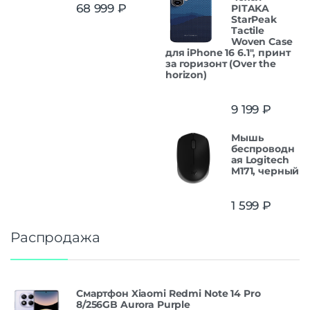
Оценка
5.00
68 999
₽
PITAKA
из 5
StarPeak
Tactile
Woven Case
для iPhone 16 6.1", принт
за горизонт (Over the
horizon)
9 199
₽
Мышь
беспроводн
ая Logitech
M171, черный
1 599
₽
Распродажа
Смартфон Xiaomi Redmi Note 14 Pro
8/256GB Aurora Purple