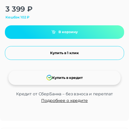
Alternative:
3 399
₽
Кешбэк
102
₽
В корзину
Купить в 1 клик
Купить в кредит
Кредит от СберБанка – без взноса и переплат
Подробнее о кредите