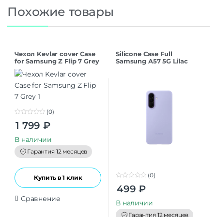
Похожие товары
Чехол Kevlar cover Case
Silicone Case Full
for Samsung Z Flip 7 Grey
Samsung A57 5G Lilac
(0)
0
1 799
₽
o
u
t
В наличии
o
f
Гарантия 12 месяцев
5
(0)
Купить в 1 клик
0
499
₽
o
u
Сравнение
t
В наличии
o
f
Гарантия 12 месяцев