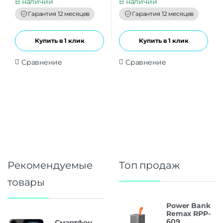
В наличии
В наличии
o
o
f
f
Гарантия 12 месяцев
Гарантия 12 месяцев
5
5
Купить в 1 клик
Купить в 1 клик
Сравнение
Сравнение
Рекомендуемые
Топ продаж
товары
Power Bank
Remax RPP-
609
Смартфон