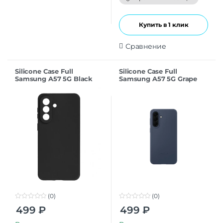
5
Купить в 1 клик
Сравнение
Silicone Case Full
Silicone Case Full
Samsung A57 5G Black
Samsung A57 5G Grape
(0)
(0)
0
0
499
₽
499
₽
o
o
u
u
t
t