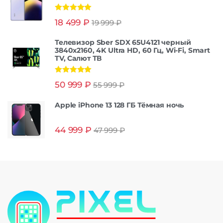
Оценка
5.00
18 499
₽
19 999
₽
из 5
Телевизор Sber SDX 65U4121 черный
3840x2160, 4K Ultra HD, 60 Гц, Wi-Fi, Smart
TV, Салют ТВ
Оценка
5.00
50 999
₽
55 999
₽
из 5
Apple iPhone 13 128 ГБ Тёмная ночь
44 999
₽
47 999
₽