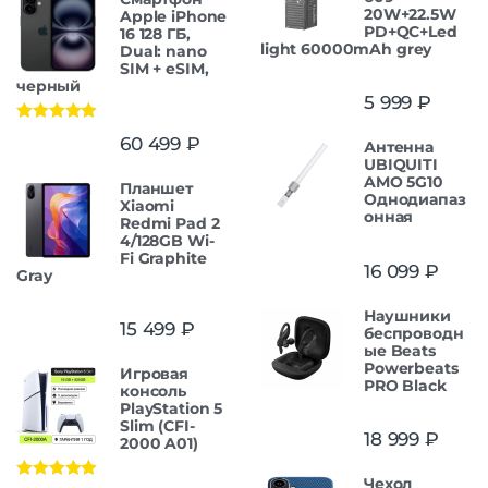
20W+22.5W
Apple iPhone
PD+QC+Led
16 128 ГБ,
light 60000mAh grey
Dual: nano
SIM + eSIM,
черный
5 999
₽
Оценка
5.00
60 499
₽
Антенна
из 5
UBIQUITI
AMO 5G10
Планшет
Однодиапаз
Xiaomi
онная
Redmi Pad 2
4/128GB Wi-
Fi Graphite
16 099
₽
Gray
Наушники
15 499
₽
беспроводн
ые Beats
Powerbeats
Игровая
PRO Black
консоль
PlayStation 5
Slim (CFI-
18 999
₽
2000 A01)
Чехол