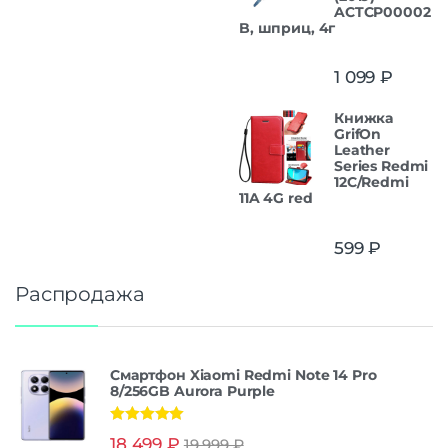
ACTCP00002
B, шприц, 4г
1 099
₽
Книжка
GrifOn
Leather
Series Redmi
12C/Redmi
11A 4G red
599
₽
Распродажа
Смартфон Xiaomi Redmi Note 14 Pro
8/256GB Aurora Purple
Оценка
5.00
18 499
₽
19 999
₽
из 5