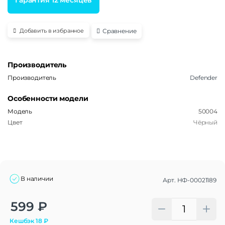
Сравнение
Добавить в избранное
Производитель
Производитель
Defender
Особенности модели
Модель
50004
Цвет
Чёрный
В наличии
Арт.
НФ-00021189
Alternative:
599
₽
Кешбэк
18
₽