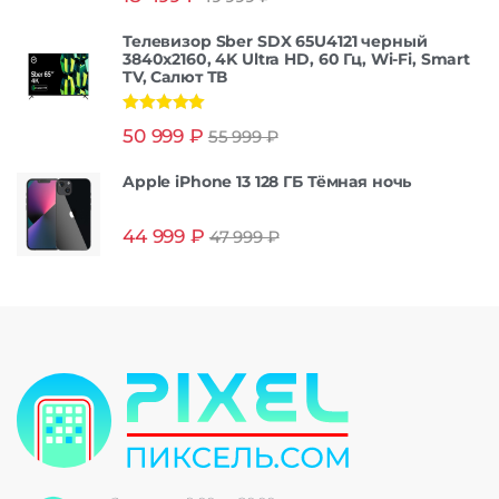
Телевизор Sber SDX 65U4121 черный
3840x2160, 4K Ultra HD, 60 Гц, Wi-Fi, Smart
TV, Салют ТВ
Оценка
5.00
50 999
₽
55 999
₽
из 5
Apple iPhone 13 128 ГБ Тёмная ночь
44 999
₽
47 999
₽