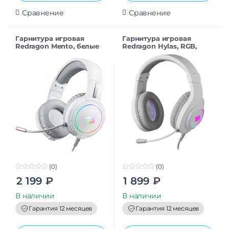
Сравнение
Сравнение
Гарнитура игровая
Гарнитура игровая
Redragon Mento, белые
Redragon Hylas, RGB,
белый
(0)
(0)
0
0
2 199
₽
1 899
₽
o
o
u
u
t
t
В наличии
В наличии
o
o
f
f
Гарантия 12 месяцев
Гарантия 12 месяцев
5
5