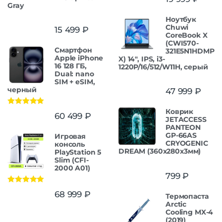
из 5
Gray
Ноутбук
Chuwi
15 499
₽
CoreBook X
(CWI570-
Смартфон
321E5N1HDMP
Apple iPhone
X) 14", IPS, i3-
16 128 ГБ,
1220P/16/512/W11H, серый
Dual: nano
SIM + eSIM,
черный
47 999
₽
Коврик
Оценка
5.00
60 499
₽
из 5
JETACCESS
PANTEON
GP-66AS
Игровая
CRYOGENIC
консоль
DREAM (360x280x3мм)
PlayStation 5
Slim (CFI-
2000 A01)
799
₽
Оценка
5.00
68 999
₽
Термопаста
из 5
Arctic
Cooling MX-4
(2019)