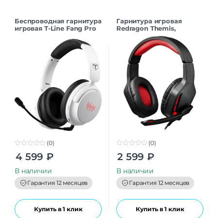
Беспроводная гарнитура
Гарнитура игровая
игровая T-Line Fang Pro
Redragon Themis,
BT/2.4G, LED, белый
красный/черный
(0)
(0)
0
0
4 599
₽
2 599
₽
o
o
u
u
t
t
В наличии
В наличии
o
o
f
f
Гарантия 12 месяцев
Гарантия 12 месяцев
5
5
Купить в 1 клик
Купить в 1 клик