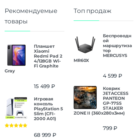
Рекомендуемые
Топ продаж
товары
Беспроводн
ой
маршрутиза
Планшет
тор
Xiaomi
MERCUSYS
Redmi Pad 2
MR60X
4/128GB Wi-
Fi Graphite
Gray
4 599
₽
15 499
₽
Коврик
JETACCESS
PANTEON
Игровая
GP-77SS
консоль
STALKER
PlayStation 5
ZONE II (360x280x3мм)
Slim (CFI-
2000 A01)
799
₽
Оценка
5.00
68 999
₽
из 5