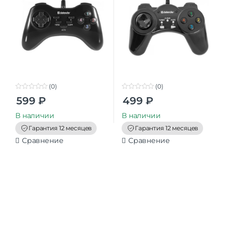
(0)
(0)
0
0
599
₽
499
₽
o
o
u
u
t
t
В наличии
В наличии
o
o
f
f
Гарантия 12 месяцев
Гарантия 12 месяцев
5
5
Сравнение
Сравнение