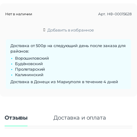
Габариты
Вес
246 г
Нет в наличии
Арт.
НФ-00015628
Размеры (ШxВxТ)
155x63x105 мм
Добавить в избранное
Аккумулятор
Аккумулятор
Li-Ion | Встроенный
Время заряда
3-4 ч
Доставка от 500р на следующий день после заказа для
районов:
Время работы
До 20 часов
Ворошиловский
Будёновский
Интерфейсы/разъемы
Пролетарский
Тип разъема для зарядки
USB Type-C
Калининский
Количество портов
1 x USB Type-C
Доставка в Донецк из Мариуполя в течение 4 дней
Аудио выходы
mini Jack 3,5 mm
Беспроводные технологии
Беспроводные технологии
Bluetooth | USB Type-C
Версия Bluetooth
3.0
Отзывы
Доставка и оплата
Радиус действия
До 10 м
Звук