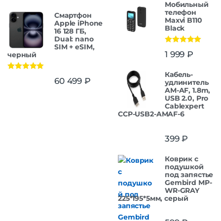
Мобильный
телефон
Смартфон
Maxvi B110
Apple iPhone
Black
16 128 ГБ,
Dual: nano
SIM + eSIM,
Оценка
5.00
1 999
₽
черный
из 5
Кабель-
Оценка
5.00
60 499
₽
удлинитель
из 5
AM-AF, 1.8m,
USB 2.0, Pro
Cablexpert
CCP-USB2-AMAF-6
399
₽
Коврик с
подушкой
под запястье
Gembird MP-
WR-GRAY
225*195*5мм, серый