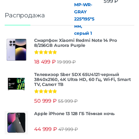
599
₽
Распродажа
Смартфон Xiaomi Redmi Note 14 Pro
8/256GB Aurora Purple
Оценка
5.00
18 499
₽
19 999
₽
из 5
Телевизор Sber SDX 65U4121 черный
3840x2160, 4K Ultra HD, 60 Гц, Wi-Fi, Smart
TV, Салют ТВ
Оценка
5.00
50 999
₽
55 999
₽
из 5
Apple iPhone 13 128 ГБ Тёмная ночь
44 999
₽
47 999
₽