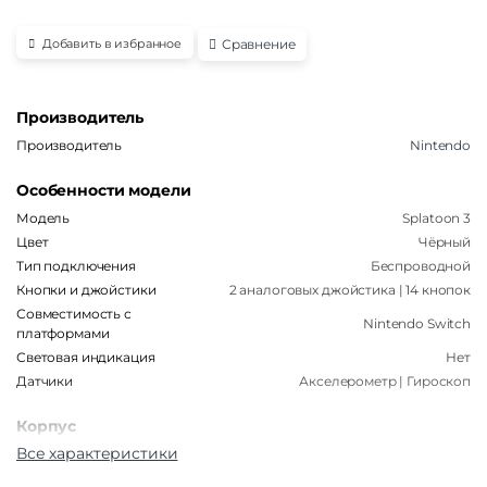
Сравнение
Добавить в избранное
Производитель
Производитель
Nintendo
Особенности модели
Модель
Splatoon 3
Цвет
Чёрный
Тип подключения
Беспроводной
Кнопки и джойстики
2 аналоговых джойстика | 14 кнопок
Совместимость с
Nintendo Switch
платформами
Световая индикация
Нет
Датчики
Акселерометр | Гироскоп
Корпус
Все характеристики
Материал корпуса
Пластик