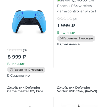
(0)
0
1 999
₽
o
u
t
В наличии
o
f
Гарантия 12 месяцев
5
Сравнение
(0)
0
8 999
₽
o
u
t
В наличии
o
f
Гарантия 12 месяцев
5
Сравнение
Джойстик Defender
Джойстик Defender
Game master G2, 13кн
Vortex USB 13кн, (64249)
(64258)