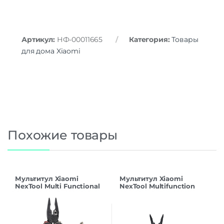
Артикул:
НФ-00011665
Категория:
Товары
для дома Xiaomi
Похожие товары
Мультитул Xiaomi
Мультитул Xiaomi
NexTool Multi Functional
NexTool Multifunction
Pliers F30 Pro NE20203A
Knife NE0123 Black CN
Black CN