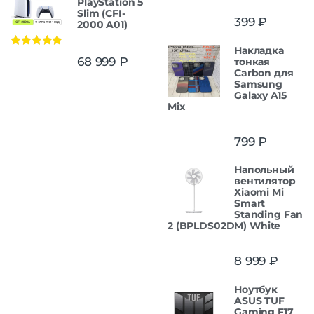
PlayStation 5
Slim (CFI-
399
₽
2000 A01)
Накладка
Оценка
5.00
68 999
₽
тонкая
из 5
Carbon для
Samsung
Galaxy A15
Mix
799
₽
Напольный
вентилятор
Xiaomi Mi
Smart
Standing Fan
2 (BPLDS02DM) White
8 999
₽
Ноутбук
ASUS TUF
Gaming F17