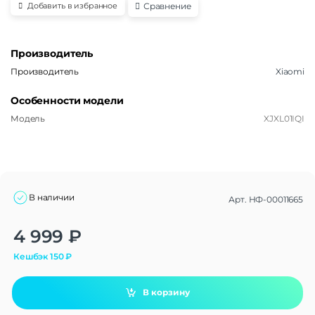
Сравнение
Добавить в избранное
Производитель
Производитель
Xiaomi
Особенности модели
Модель
XJXL01IQI
В наличии
Арт.
НФ-00011665
Alternative:
4 999
₽
Кешбэк
150
₽
В корзину