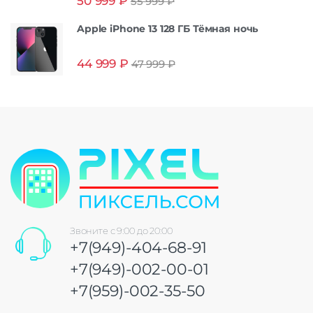
50 999
₽
55 999
₽
из 5
Apple iPhone 13 128 ГБ Тёмная ночь
44 999
₽
47 999
₽
Звоните с 9:00 до 20:00
+7(949)-404-68-91
+7(949)-002-00-01
+7(959)-002-35-50