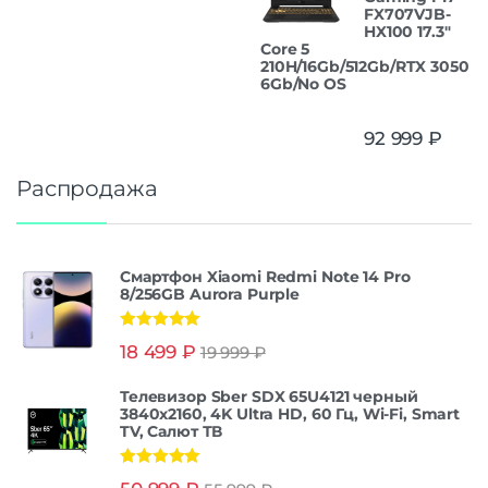
FX707VJB-
HX100 17.3"
Core 5
210H/16Gb/512Gb/RTX 3050
6Gb/No OS
92 999
₽
Распродажа
Смартфон Xiaomi Redmi Note 14 Pro
8/256GB Aurora Purple
Оценка
5.00
18 499
₽
19 999
₽
из 5
Телевизор Sber SDX 65U4121 черный
3840x2160, 4K Ultra HD, 60 Гц, Wi-Fi, Smart
TV, Салют ТВ
Оценка
5.00