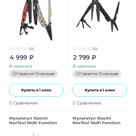
(0)
(0)
0
0
4 999
₽
2 799
₽
o
o
u
u
t
t
В наличии
В наличии
o
o
f
f
Гарантия 12 месяцев
Гарантия 12 месяцев
5
5
Купить в 1 клик
Купить в 1 клик
Сравнение
Сравнение
Мультитул Xiaomi
Мультитул Xiaomi
NexTool Multi Function
NexTool Multi Function
Scissors NE20237 CN
Scissors Lite NE20314
Black CN