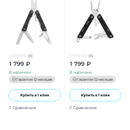
(0)
(0)
0
0
1 799
₽
1 799
₽
o
o
u
u
t
t
В наличии
В наличии
o
o
f
f
Гарантия 12 месяцев
Гарантия 12 месяцев
5
5
Купить в 1 клик
Купить в 1 клик
Сравнение
Сравнение