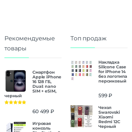
Рекомендуемые
Топ продаж
товары
Накладка
Silicone Case
for iPhone 14
Смартфон
без логотипа
Apple iPhone
персиковый
16 128 ГБ,
Dual: nano
SIM + eSIM,
599
₽
черный
Чехол
Оценка
5.00
60 499
₽
Swarovski
из 5
Xiaomi
Redmi 12C
Игровая
Черный
консоль