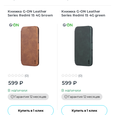
Книжка G-ON Leather
Книжка G-ON Leather
Series Redmi 15 4G brown
Series Redmi 15 4G green
(0)
(0)
0
0
599
₽
599
₽
o
o
u
u
t
t
В наличии
В наличии
o
o
f
f
Гарантия 12 месяцев
Гарантия 12 месяцев
5
5
Купить в 1 клик
Купить в 1 клик