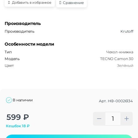
Сравнение
Добавить в избранное
Производитель
Производитель
Krutoff
Особенности модели
Тип
Чехол-книжка
Модель
TECNO Camon 30
Цвет
Зелёный
В наличии
Арт.
НФ-00026134
Alternative:
599
₽
Кешбэк
18
₽