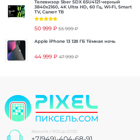
Телевизор Sber SDX 65U4121 черный
3840x2160, 4K Ultra HD, 60 Гц, Wi-Fi, Smart
TV, Салют ТВ
Оценка
5.00
50 999
₽
55 999
₽
из 5
Apple iPhone 13 128 ГБ Тёмная ночь
44 999
₽
47 999
₽
Звоните с 9:00 до 20:00
+7(949)-404-68-91