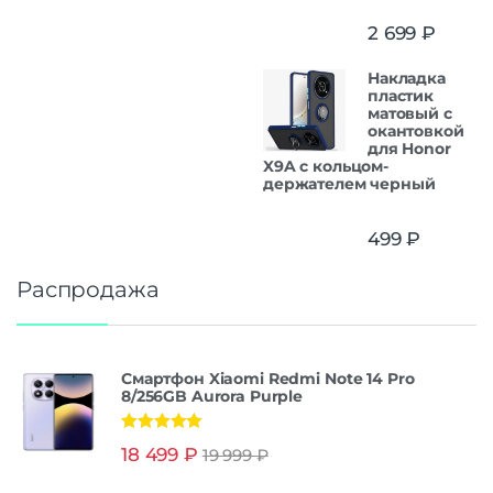
2 699
₽
Накладка
пластик
матовый с
окантовкой
для Honor
X9A с кольцом-
держателем черный
499
₽
Распродажа
Смартфон Xiaomi Redmi Note 14 Pro
8/256GB Aurora Purple
Оценка
5.00
18 499
₽
19 999
₽
из 5