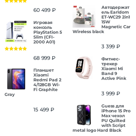
5
Автодержат
Оценка
5.00
60 499
₽
из 5
ель Earldom
ET-WC29 2in1
15W
Игровая
Magnetic Car
консоль
Wireless black
PlayStation 5
Slim (CFI-
2000 A01)
3 399
₽
Оценка
5.00
68 999
₽
Фитнес-
из 5
трекер
Xiaomi Mi
Планшет
Band 9
Xiaomi
Active Pink
Redmi Pad 2
4/128GB Wi-
Fi Graphite
3 999
₽
Gray
Guess для
15 499
₽
iPhone 15 Pro
Max чехол
PU Quilted
with Script
metal logo Hard Black