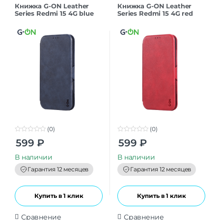
Книжка G-ON Leather
Книжка G-ON Leather
Series Redmi 15 4G blue
Series Redmi 15 4G red
(0)
(0)
0
0
599
₽
599
₽
o
o
u
u
t
t
В наличии
В наличии
o
o
f
f
Гарантия 12 месяцев
Гарантия 12 месяцев
5
5
Купить в 1 клик
Купить в 1 клик
Сравнение
Сравнение