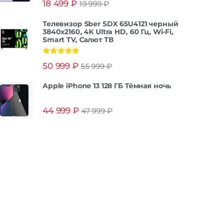
18 499
₽
19 999
₽
из 5
Телевизор Sber SDX 65U4121 черный
3840x2160, 4K Ultra HD, 60 Гц, Wi-Fi,
Smart TV, Салют ТВ
Оценка
5.00
50 999
₽
55 999
₽
из 5
Apple iPhone 13 128 ГБ Тёмная ночь
44 999
₽
47 999
₽