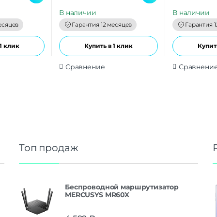
u
u
t
t
В наличии
В наличии
o
o
f
f
есяцев
Гарантия 12 месяцев
Гарантия 1
5
5
1 клик
Купить в 1 клик
Купить
Сравнение
Сравнени
Топ продаж
Беспроводной маршрутизатор
MERCUSYS MR60X