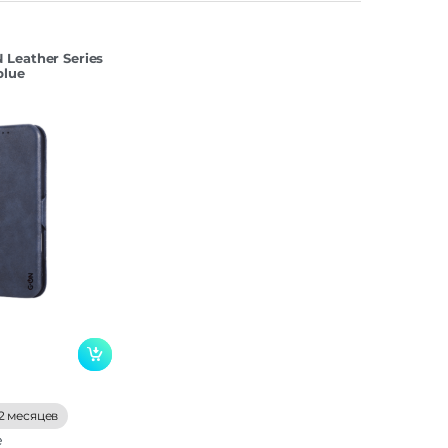
Leather Series
blue
2 месяцев
е