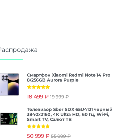
Распродажа
Смартфон Xiaomi Redmi Note 14 Pro
8/256GB Aurora Purple
Оценка
5.00
18 499
₽
19 999
₽
из 5
Телевизор Sber SDX 65U4121 черный
3840x2160, 4K Ultra HD, 60 Гц, Wi-Fi,
Smart TV, Салют ТВ
Оценка
5.00
50 999
₽
55 999
₽
из 5