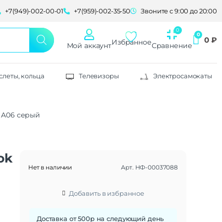
+7(949)-002-00-01
+7(959)-002-35-50
Звоните с 9:00 до 20:00
0
₽
Избранное
Мой аккаунт
Сравнение
слеты, кольца
Телевизоры
Электросамокаты
g A06 серый
ok
Нет в наличии
Арт.
НФ-00037088
Добавить в избранное
Доставка от 500р на следующий день