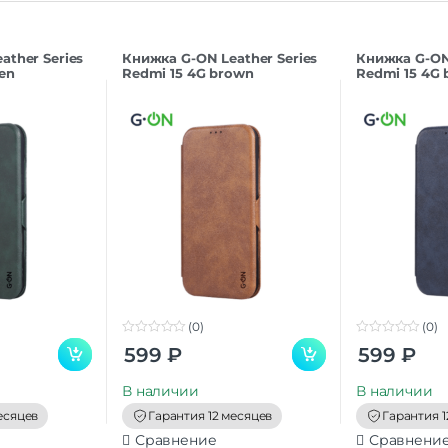
ather Series
Книжка G-ON Leather Series
Книжка G-ON 
en
Redmi 15 4G brown
Redmi 15 4G 
(0)
(0)
0
0
599
₽
599
₽
o
o
u
u
t
t
В наличии
В наличии
o
o
f
f
есяцев
Гарантия 12 месяцев
Гарантия 1
5
5
Сравнение
Сравнени