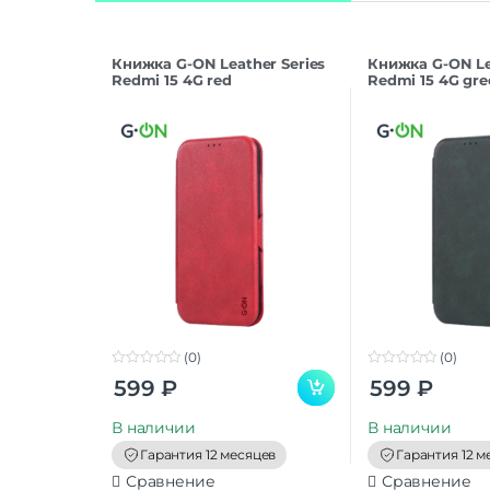
Книжка G-ON Leather Series
Книжка G-ON Le
Redmi 15 4G red
Redmi 15 4G gre
(0)
(0)
0
0
599
₽
599
₽
o
o
u
u
t
t
В наличии
В наличии
o
o
f
f
Гарантия 12 месяцев
Гарантия 12 м
5
5
Сравнение
Сравнение