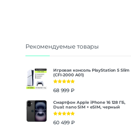
Рекомендуемые товары
Игровая консоль PlayStation 5 Slim
(CFI-2000 A01)
Оценка
5.00
68 999
₽
из 5
Смартфон Apple iPhone 16 128 ГБ,
Dual: nano SIM + eSIM, черный
Оценка
5.00
60 499
₽
из 5