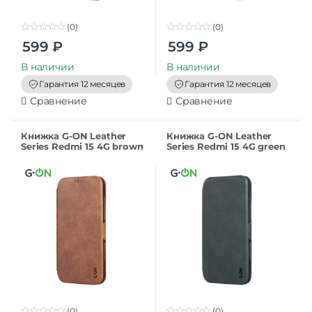
(0)
(0)
0
0
599
₽
599
₽
o
o
u
u
t
t
В наличии
В наличии
o
o
f
f
Гарантия 12 месяцев
Гарантия 12 месяцев
5
5
Сравнение
Сравнение
Книжка G-ON Leather
Книжка G-ON Leather
Series Redmi 15 4G brown
Series Redmi 15 4G green
(0)
(0)