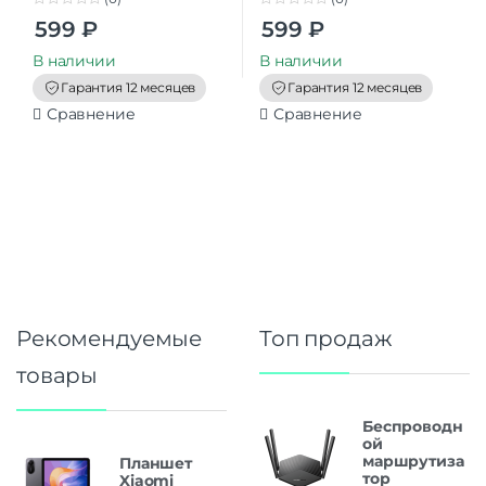
0
0
599
₽
599
₽
o
o
u
u
t
t
В наличии
В наличии
o
o
f
f
Гарантия 12 месяцев
Гарантия 12 месяцев
5
5
Сравнение
Сравнение
Рекомендуемые
Топ продаж
товары
Беспроводн
ой
маршрутиза
Планшет
тор
Xiaomi