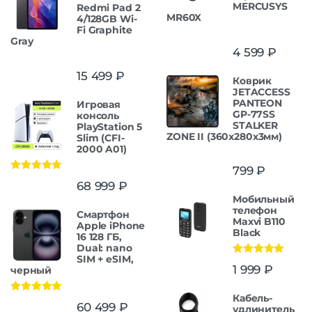
MERCUSYS
Redmi Pad 2
MR60X
4/128GB Wi-
Fi Graphite
Gray
4 599
₽
15 499
₽
Коврик
JETACCESS
PANTEON
Игровая
GP-77SS
консоль
STALKER
PlayStation 5
ZONE II (360x280x3мм)
Slim (CFI-
2000 A01)
799
₽
Оценка
5.00
68 999
₽
из 5
Мобильный
телефон
Смартфон
Maxvi B110
Apple iPhone
Black
16 128 ГБ,
Dual: nano
SIM + eSIM,
Оценка
5.00
1 999
₽
черный
из 5
Кабель-
Оценка
5.00
60 499
₽
удлинитель
из 5