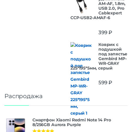
AM-AF, 1.8m,
USB 2.0, Pro
Cablexpert
CCP-USB2-AMAF-6
399
₽
Коврик с
подушкой
под запястье
Gembird MP-
WR-GRAY
225*195*5мм, серый
599
₽
Распродажа
Смартфон Xiaomi Redmi Note 14 Pro
8/256GB Aurora Purple