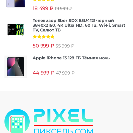
Оценка
5.00
18 499
₽
19 999
₽
из 5
Телевизор Sber SDX 65U4121 черный
3840x2160, 4K Ultra HD, 60 Гц, Wi-Fi, Smart
TV, Салют ТВ
Оценка
5.00
50 999
₽
55 999
₽
из 5
Apple iPhone 13 128 ГБ Тёмная ночь
44 999
₽
47 999
₽