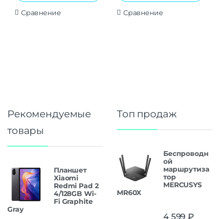
Сравнение
Сравнение
Рекомендуемые
Топ продаж
товары
Беспроводн
ой
маршрутиза
Планшет
тор
Xiaomi
MERCUSYS
Redmi Pad 2
MR60X
4/128GB Wi-
Fi Graphite
Gray
4 599
₽