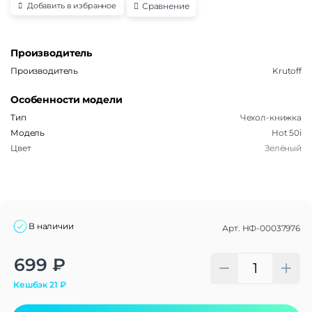
Сравнение
Добавить в избранное
Производитель
Производитель
Krutoff
Особенности модели
Тип
Чехол-книжка
Модель
Hot 50i
Цвет
Зелёный
В наличии
Арт.
НФ-00037976
Alternative:
699
₽
Кешбэк
21
₽