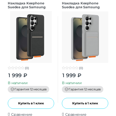
Накладка Keephone
Накладка Keephone
Suedea для Samsung
Suedea для Samsung
S26Ultra black
S26Ultra grey
(0)
(0)
0
0
1 999
₽
1 999
₽
o
o
u
u
t
t
В наличии
В наличии
o
o
f
f
Гарантия 12 месяцев
Гарантия 12 месяцев
5
5
Купить в 1 клик
Купить в 1 клик
Сравнение
Сравнение