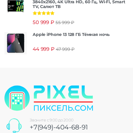
3840x2160, 4K Ultra HD, 60 Гц, Wi-Fi, Smart
TV, Салют ТВ
Оценка
5.00
50 999
₽
55 999
₽
из 5
Apple iPhone 13 128 ГБ Тёмная ночь
44 999
₽
47 999
₽
Звоните с 9:00 до 20:00
+7(949)-404-68-91