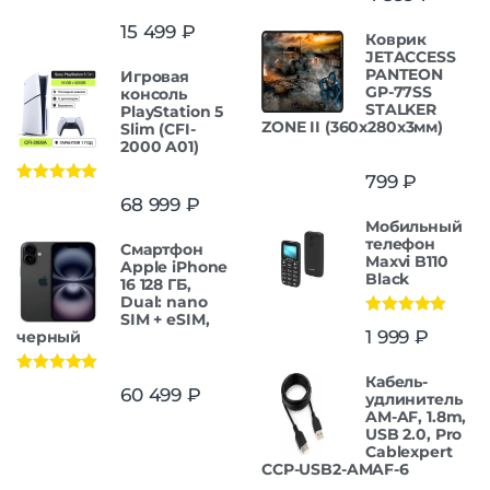
15 499
₽
Коврик
JETACCESS
PANTEON
Игровая
GP-77SS
консоль
STALKER
PlayStation 5
ZONE II (360x280x3мм)
Slim (CFI-
2000 A01)
799
₽
Оценка
5.00
68 999
₽
из 5
Мобильный
телефон
Смартфон
Maxvi B110
Apple iPhone
Black
16 128 ГБ,
Dual: nano
SIM + eSIM,
Оценка
5.00
1 999
₽
черный
из 5
Кабель-
Оценка
5.00
60 499
₽
удлинитель
из 5
AM-AF, 1.8m,
USB 2.0, Pro
Cablexpert
CCP-USB2-AMAF-6