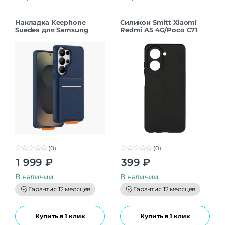
Накладка Keephone
Силикон Smitt Xiaomi
Suedea для Samsung
Redmi A5 4G/Poco C71
S26Ultra deep blue
black
(0)
(0)
0
0
1 999
₽
399
₽
o
o
u
u
t
t
В наличии
В наличии
o
o
f
f
Гарантия 12 месяцев
Гарантия 12 месяцев
5
5
Купить в 1 клик
Купить в 1 клик