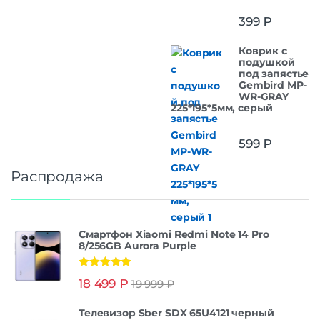
399
₽
Коврик с
подушкой
под запястье
Gembird MP-
WR-GRAY
225*195*5мм, серый
599
₽
Распродажа
Смартфон Xiaomi Redmi Note 14 Pro
8/256GB Aurora Purple
Оценка
5.00
18 499
₽
19 999
₽
из 5
Телевизор Sber SDX 65U4121 черный