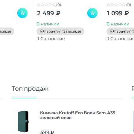
(0)
(0)
0
0
2 499
₽
1 099
₽
o
o
u
u
t
t
В наличии
В наличии
o
o
f
f
есяцев
Гарантия 12 месяцев
Гарантия 1
5
5
Сравнение
Сравнени
Топ продаж
Книжка Krutoff Eco Book Sam A35
зеленый опал
499
₽