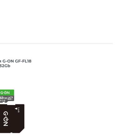
и G-ON GF-FL18
 32Gb