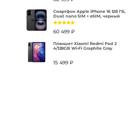
из 5
Смартфон Apple iPhone 16 128 ГБ,
Dual: nano SIM + eSIM, черный
Оценка
5.00
60 499
₽
из 5
Планшет Xiaomi Redmi Pad 2
4/128GB Wi-Fi Graphite Gray
15 499
₽