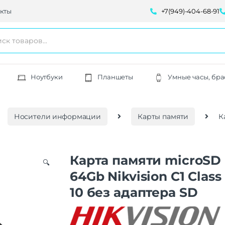
кты
+7(949)-404-68-91
Ноутбуки
Планшеты
Умные часы, бра
Носители информации
Карты памяти
К
Карта памяти microSD
🔍
64Gb Nikvision C1 Class
10 без адаптера SD