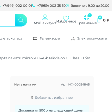
+7(949)-002-00-01
+7(959)-002-35-50
Звоните с 9:00 до 20:00
0
₽
Избранное
Мой аккаунт
Сравнение
слеты, кольца
Телевизоры
Электросамокаты
арта памяти microSD 64Gb Nikvision C1 Class 10 без адаптера 
Нет в наличии
Арт.
НФ-00024845
Добавить в избранное
Доставка от 500р на следующий день