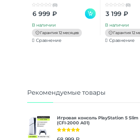
(0)
(0)
0
0
6 999
₽
3 199
₽
o
o
u
u
t
t
В наличии
В наличии
o
o
f
f
Гарантия 12 месяцев
Гарантия 12 м
5
5
Сравнение
Сравнение
Рекомендуемые товары
Игровая консоль PlayStation 5 Slim
(CFI-2000 A01)
Оценка
5.00
68 999
₽