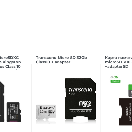
icroSDXC
Transcend Micro SD 32Gb
Карта памят
b Kingston
Class10 + adapter
microSD V10
us Class 10
+adapterSD
даптером)