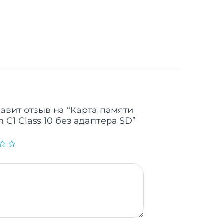
MB/s
MB/s
85°C
тавит отзыв на “Карта памяти
 C1 Class 10 без адаптера SD”