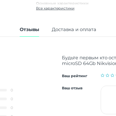
Основные характеристики
Все характеристики
Скорость чтения
100 
Скорость записи
85 
Макс. рабочая температура
Отзывы
Доставка и оплата
Будьте первым кто ос
microSD 64Gb Nikvision
Ваш рейтинг
Ваш отзыв
0
0
0