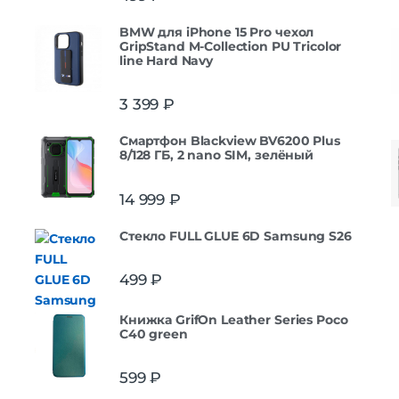
BMW для iPhone 15 Pro чехол
GripStand M-Collection PU Tricolor
line Hard Navy
3 399
₽
Смартфон Blackview BV6200 Plus
8/128 ГБ, 2 nano SIM, зелёный
14 999
₽
Стекло FULL GLUE 6D Samsung S26
499
₽
Книжка GrifOn Leather Series Poco
C40 green
599
₽