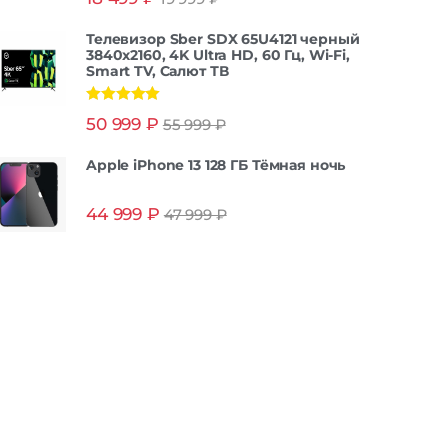
из 5
Телевизор Sber SDX 65U4121 черный
3840x2160, 4K Ultra HD, 60 Гц, Wi-Fi,
Smart TV, Салют ТВ
Оценка
5.00
50 999
₽
55 999
₽
из 5
Apple iPhone 13 128 ГБ Тёмная ночь
44 999
₽
47 999
₽