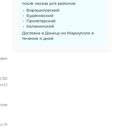
после заказа для районов:
Ворошиловский
Будёновский
Пролетарский
Калининский
Доставка в Донецк из Мариуполя в
течение 4 дней
ision
o SD
on C1
стик
4 Гб